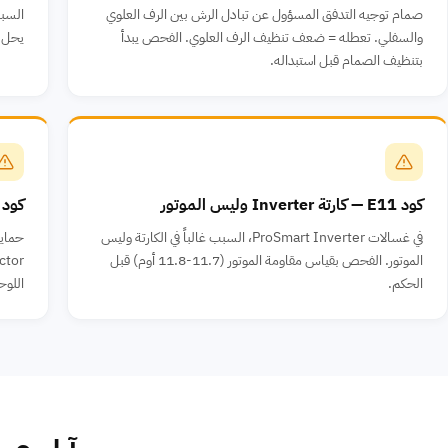
صمام توجيه التدفق المسؤول عن تبادل الرش بين الرف العلوي
السبب
والسفلي. تعطله = ضعف تنظيف الرف العلوي. الفحص يبدأ
يحل المشكلة في 
بتنظيف الصمام قبل استبداله.
كود E11 — كارتة Inverter وليس الموتور
كود E29 — تذبذب التي
في غسالات ProSmart Inverter، السبب غالباً في الكارتة وليس
حماية
الموتور. الفحص بقياس مقاومة الموتور (11.7-11.8 أوم) قبل
الحكم.
اللوح