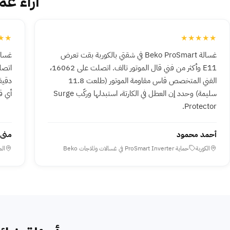
آراء عم
★★
★★★★★
غسالة Beko ProSmart في شقتي بالكوربة بقت تعرض
E11 وأكثر من فني قال الموتور تالف. اتصلت على 16062،
الفني المتخصص قاس مقاومة الموتور (طلعت 11.8
دقيق
سليمة) وحدد إن العطل في الكارتة، استبدلها وركّب Surge
أي ق
Protector.
أحمد محمود
منى 
الكوربة
حماية ProSmart Inverter في غسالات وثلاجات Beko
الم