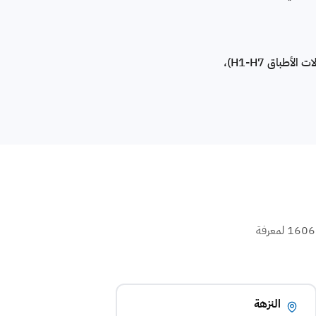
رقم صيانة بيكو الموحد في مصر الجديدة: 16062 — تشخيص فني للأكواد ⁨(H1-H7 لغسالات الأطباق، E01-E29 للغسالات، E0-E9 للثلاجات)⁩،
بنوفر صيانة بيكو في كل أحياء مصر الجديدة. فني Beko متخصص بيوصلك خلال 35 دقيقة. اتصل على رقم صيانة بيكو 16062 لمعرفة
النزهة