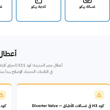
غسالة بيكو
ثلاجة بيكو
غس
أعطال 
في الثلاجات الحديثة. الإصلاح يبدأ بتشخيص دقيق. اتصل 
كود H3 في غسالات الأطباق — Diverter Valve
كود E04 في الغسالات — انسداد فلاتر صمام ال