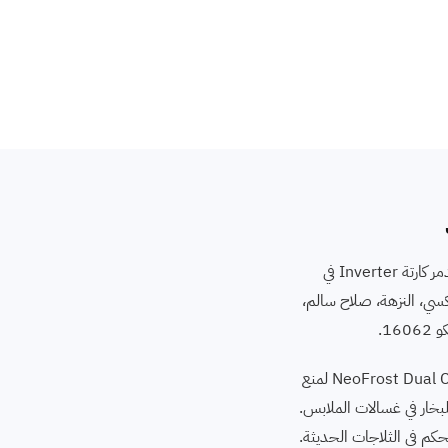
محتاج صيانة بيكو في مصر الجديدة؟ مصر الجديدة فيها مباني تاريخية وشقق فاخرة، وأعطال الكهرباء المتذبذبة (190-210 فولت) بتدمر كارتة Inverter في
وربة، الميرغني، روكسي، النزهة، صلاح سالم،
فنيو ايجينت سايت في مصر الجديدة متخصصون في تقنيات Beko الفعلية: HarvestFresh لمحاكاة ضوء النهار في الثلاجات، NeoFrost Dual Cooling لمنع
روائح، ProSmart Inverter Compressor للكفاءة، AquaIntense للضغط العالي في غسالات الأطباق، و SteamCure للبخار في غسالات الملابس.
E29 (تذبذب جهد) المتكرر، تلف لوحة التحكم في الثلاجات الحديثة.