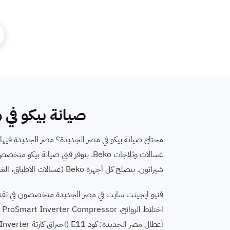
صيانة بيكو في 
شيراتون. بنصلح كل أجهزة Beko (غسالات الأطباق، الغسالات، الثلاجات، الديب فريزر، البوتاجاز، الميكروويف). اتصل على رقم صيانة بيكو 16062.