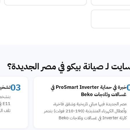
ايت لـ صيانة بيكو في مصر الجديدة؟
03
خبرة في حماية ProSmart Inverter في
تشخيص
غسالات وثلاجات Beko
بنشخص 
11
مصر الجديدة فيها مباني تاريخية وشقق فاخرة،
تلف الم
وأعطال الكهرباء المتذبذبة (190-210 فولت) بتدمر
كارتة Inverter في غسالات وثلاجات Beko