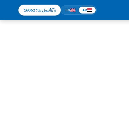
أتصل بنا: 16062
EN
AR
اتصل على رقم صيانة بيكو الموحد 16062 — مركز صيانة بيكو معتمد في مصر الجديدة. تصليح غسالات الأطباق Beko
B، ثلاجات Beko NeoFrost و HarvestFresh، وديب فريزر بيكو. مصر
الجديدة فيها مباني تاريخية وشقق فاخرة، وأعطال الكهرباء المتذبذبة (190-210 فولت) بتدمر كارتة Inverter في غسالات