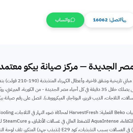
اتصل: 16062
واتساب
مصر الجديدة — مركز صيانة بيكو معتمد
غسالات وثلاجات Beko. بنوفر فني صيانة بيكو متخصص يصلك خلال 35 دقيقة في كل أحياء مصر الجديدة - من الك
اختلاط ال
أعطال مصر الجديدة: كود E11 ⁨(احتراق كارتة Inverter)⁩ في الغسالات بسبب التذبذبات، كود 