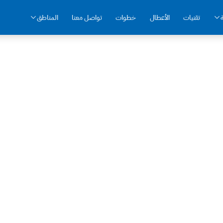
تقنيات
الأعطال
خطوات
تواصل معنا
المناطق
مركز صيانة بيكو المعتمد في مصر الجديدة
لجديدة — رقم صيانة بيكو 16062
(الأكثر مبيعاً في مصر)، غسالات eko Front Load
دقيقة
6 شهور
من 1500 ج
قت الوصول
ضمان موثق
الإصلاح يبدأ من