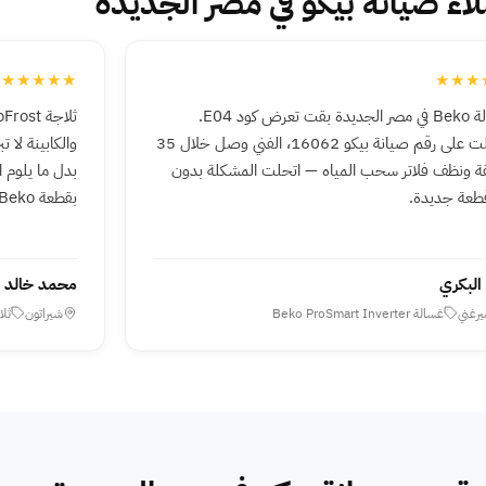
لاء صيانة بيكو في مصر الجديدة
★★★★★
★★★
غسالة Beko في مصر الجديدة بقت تعرض كود E04.
اتصلت على رقم صيانة بيكو 16062، الفني وصل خلال 35
والكابينة لا
ة ونظف فلاتر سحب المياه — اتحلت المشكلة بدون
بدل ما يلوم 
طعة جديدة.
بقطعة Beko أصلية بضمان.
البكري
محمد خالد
يرغني
غسالة Beko ProSmart Inverter
شيراتون
ثلاجة st