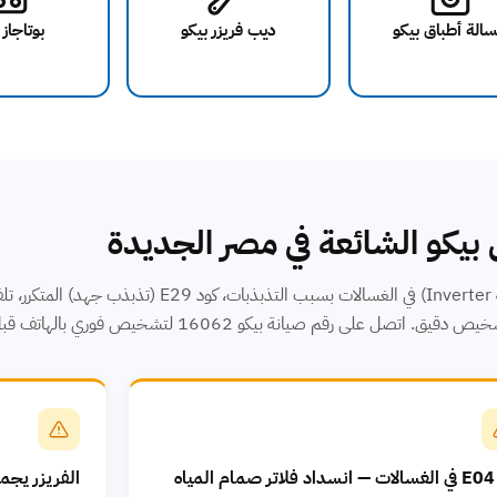
الة أطباق بيكو
ديب فريزر بيكو
بوتاجاز 
بيكو الشائعة في مصر الجديدة
أعطال مصر الجديدة: كود E11 ⁨(احتراق كارتة Inverter)⁩ في الغسالات بسبب التذبذب
على رقم صيانة بيكو 16062 لتشخيص فوري بالهاتف قبل الزيارة.
مياه
الفريزر يجمد و