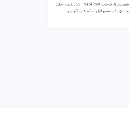
فشل دائرة الديفروست في ثلاجات NeoFrost. الفني يذيب الجليد
لسخان والثرمستور قبل الحكم على الكباس.