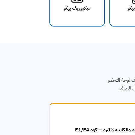
بيكو
ميكروويف بيكو
ات، كود E29 (تذبذب جهد) المتكرر، تلف لوحة التحكم
الكابينة لا تبرد — كود E1/E4