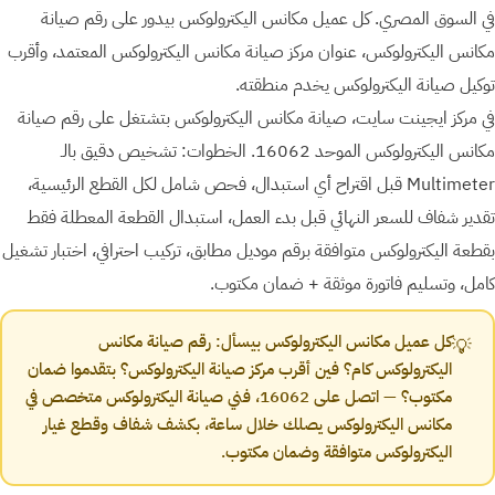
في السوق المصري. كل عميل مكانس اليكترولوكس بيدور على رقم صيانة
مكانس اليكترولوكس، عنوان مركز صيانة مكانس اليكترولوكس المعتمد، وأقرب
توكيل صيانة اليكترولوكس يخدم منطقته.
في مركز ايجينت سايت، صيانة مكانس اليكترولوكس بتشتغل على رقم صيانة
مكانس اليكترولوكس الموحد 16062. الخطوات: تشخيص دقيق بالـ
Multimeter قبل اقتراح أي استبدال، فحص شامل لكل القطع الرئيسية،
تقدير شفاف للسعر النهائي قبل بدء العمل، استبدال القطعة المعطلة فقط
بقطعة اليكترولوكس متوافقة برقم موديل مطابق، تركيب احترافي، اختبار تشغيل
كامل، وتسليم فاتورة موثقة + ضمان مكتوب.
كل عميل مكانس اليكترولوكس بيسأل: رقم صيانة مكانس
💡
اليكترولوكس كام؟ فين أقرب مركز صيانة اليكترولوكس؟ بتقدموا ضمان
مكتوب؟ — اتصل على 16062، فني صيانة اليكترولوكس متخصص في
مكانس اليكترولوكس يصلك خلال ساعة، بكشف شفاف وقطع غيار
اليكترولوكس متوافقة وضمان مكتوب.