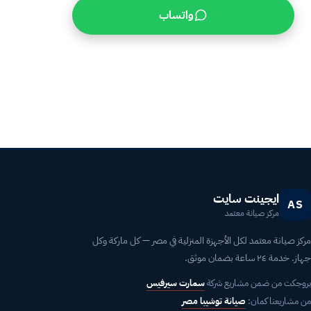
واتساب
استجابة خلال ساعة
ضمان 6 شهور
قطع غيار أصلية
ايجينت سايت
AS
مركز صيانة معتمد
مركز صيانة معتمد لكل الأجهزة المنزلية في مصر — كل ماركة وكل
جهاز. خدمة ٢٤ ساعة بضمان موثق.
بروجكت من ضمن مشاريع شركة
سمارت سيرفيس
من مشاريعنا كمان:
صيانة توشيبا مصر