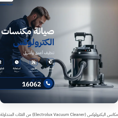
مكانس اليكترولوكس ⁨(Electrolux Vacuum Cleaner)⁩ من الفئات المتداولة