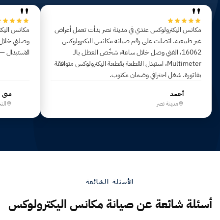
"
"
مكانس اليكترولوكس عندي في مدينة نصر بدأت تعمل أعراض
مكانس اليكت
غير طبيعية. اتصلت على رقم صيانة مكانس اليكترولوكس
16062، الفني وصل خلال ساعة، شخّص العطل بالـ
الاستبدال —
Multimeter، استبدل القطعة بقطعة اليكترولوكس متوافقة
بفاتورة. شغل احترافي وضمان مكتوب.
أحمد
منى
أ
م
مدينة نصر
الت
الأسئلة الشائعة
أسئلة شائعة عن صيانة مكانس اليكترولوكس