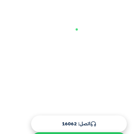
متاحون 24/7
احجز صيانة مكانس اليكترولوكس الآن —
اتصل 16062
رقم صيانة مكانس اليكترولوكس الموحد 16062 — مركز صيانة
مكانس اليكترولوكس معتمد لكل موديلات اليكترولوكس في مصر.
تشخيص بالـ Multimeter، قطع غيار بفاتورة، تسعير شفاف، وضمان
مكتوب. تغطية القاهرة الكبرى، الجيزة، الإسكندرية، والمحافظات.
اتصل على 16062.
اتصل: 16062