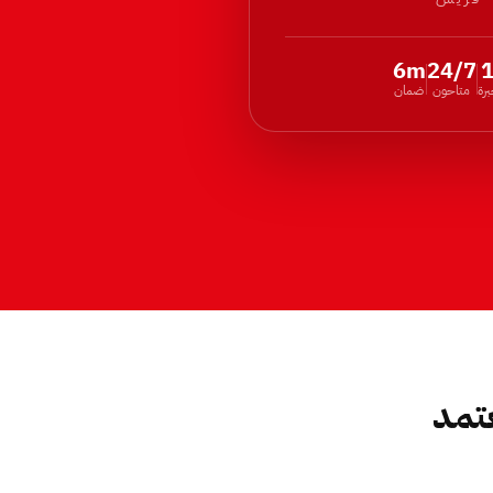
6m
24/7
رة
متاحون
ضمان
تمد