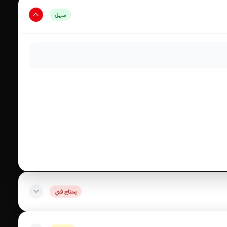
سهل
يحتاج فني