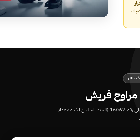
ار
صيك
عطال
 مراوح فريش
أعراض شائعة في مراوح فريش بنتعامل معاها يومياً على رقم 16062 (الخط الساخن لخدمة عملاء