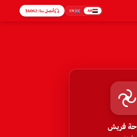
أتصل بنا: 16062
EN
AR
حة فريش
فريش