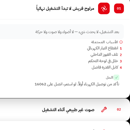
مراوح فريش لا تبدأ التشغيل نهائياً
01
بعد التشغيل، لا يحدث شيء — لا أضواء ولا صوت ولا حركة
الأسباب المحتملة
انقطاع التيار الكهربائي
1
تلف الفيوز الداخلي
2
خلل في لوحة التحكم
3
كابل القدرة فاصل
4
الحل
تأكد من توصيل الكهرباء أولاً. لو استمر، اتصل على 16062
صوت غير طبيعي أثناء التشغيل
02