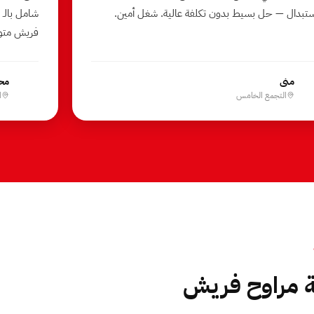
ستبدال — حل بسيط بدون تكلفة عالية. شغل أمين.
فريش متوافق
منى
مح
م
م
التجمع الخامس
ا
ة مراوح فريش