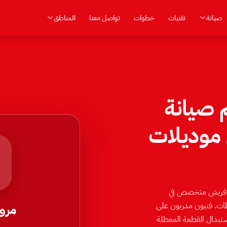
صيانة
تقنيات
خطوات
تواصل معنا
المناطق
 صيانة
ش 16062 لكل موديلات
160 — مركز صيانة مراوح فريش متخصص في
فظات. فنيون مدربون على
مرو
عطال بدقة بأدوات قياس متخصصة ⁨(Multimeter وغيره)⁩، استبدال القطعة المعطلة