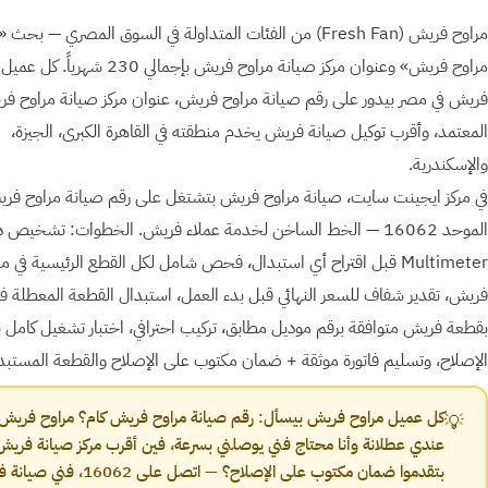
مراوح فريش ⁨(Fresh Fan)⁩ من الفئات المتداولة في السوق المصري — بح
مراوح فريش» وعنوان مركز صيانة مراوح فريش بإجمالي 230 شه
فريش في مصر بيدور على رقم صيانة مراوح فريش، عنوان مركز صيانة مراوح ف
المعتمد، وأقرب توكيل صيانة فريش يخدم منطقته في القاهرة الكبرى، الجيزة،
والإسكندرية.
في مركز ايجينت سايت، صيانة مراوح فريش بتشتغل على رقم صيانة مراوح فر
الموحد 16062 — الخط الساخن لخدمة عملاء فريش. الخطوات: تشخيص دق
Multimeter قبل اقتراح أي استبدال، فحص شامل لكل القطع الرئيسية في م
فريش، تقدير شفاف للسعر النهائي قبل بدء العمل، استبدال القطعة المعطلة 
بقطعة فريش متوافقة برقم موديل مطابق، تركيب احترافي، اختبار تشغيل كامل 
الإصلاح، وتسليم فاتورة موثقة + ضمان مكتوب على الإصلاح والقطعة المستبدل
كل عميل مراوح فريش بيسأل: رقم صيانة مراوح فريش كام؟ مراوح فريش
💡
عندي عطلانة وأنا محتاج فني يوصلني بسرعة، فين أقرب مركز صيانة فريش
بتقدموا ضمان مكتوب على الإصلاح؟ — اتصل على 6062