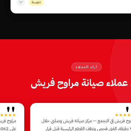
متوسط
آراء العملاء
ء عملاء صيانة مراوح فريش
"
وح فريش في التجمع — مركز صيانة فريش وصلني خلال
مراوح فري
90 دقيقة، الفني فحص ونظف القطع الرئيسية قبل قرار