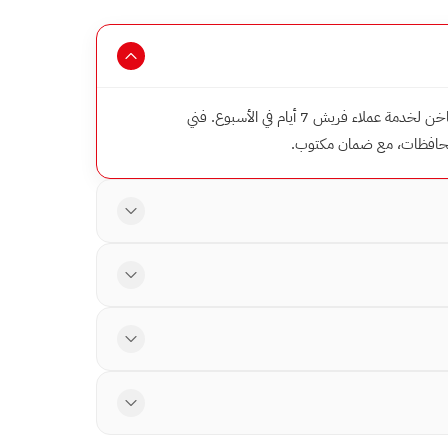
رقم صيانة مراوح فريش الموحد على ايجينت سايت هو 16062 — الخط الساخن لخدمة عملاء فريش 7 أيام في الأسبوع. فني
لمحافظات، مع ضمان مكتوب.