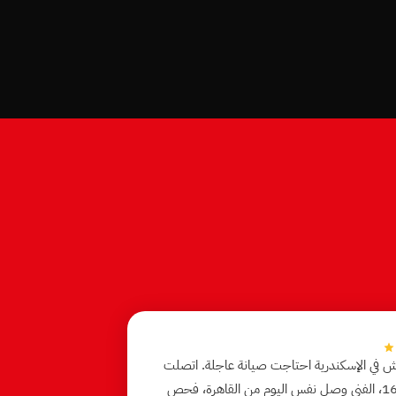
ش في الإسكندرية احتاجت صيانة عاجلة. اتصلت
على 16062، الفني وصل نفس اليوم من القاهرة، فحص