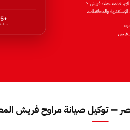
فقط بقطعة فريش متوافقة برقم موديل مطابق، وضمان مكتوب على الإصلاح. خدمة عملاء فريش 7
 الإسكندرية والمحافظات.
+15
سنة خب
ى فريش
صر — توكيل صيانة مراوح فريش المع