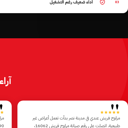
أداء ضعيف رغم التشغيل
03
آرا
"
"
مراوح فريش عندي في مدينة نصر بدأت تعمل أعراض غير
مرا
طبيعية. اتصلت على رقم صيانة مراوح فريش 16062،