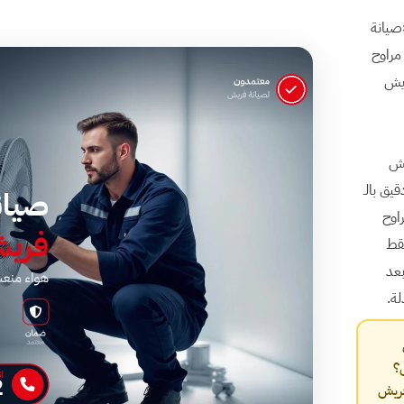
ث «صيانة
رياً. كل عميل مراوح
ريش
يش
يق بالـ
راوح
فقط
بعد
ة.
؟
1، فني صيانة فريش