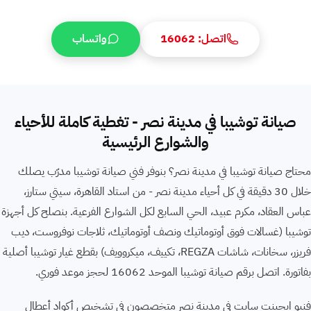
اتصل: 16062
واتساب
صيانة توشيبا في مدينة نصر - تغطية كاملة للأحياء
والشوارع الرئيسية
محتاج صيانة توشيبا في مدينة نصر؟ بنوفر فني صيانة توشيبا مدرّب يصلك
خلال 30 دقيقة في كل أحياء مدينة نصر - من استاد القاهرة، سيتي ستارز،
عباس العقاد، مكرم عبيد، الحي السابع لكل الشوارع الفرعية. بنصلح كل أجهزة
توشيبا ⁨(غسالات فوق أوتوماتيك ونصف أوتوماتيك، ثلاجات نوفروست، ديب
فريزر، سخانات، شاشات REGZA، تكييف، ميكروويف)⁩ بقطع غيار توشيبا أصلية
بفاتورة. اتصل برقم صيانة توشيبا الموحد 16062 لحجز موعد فوري.
فنيو ايجينت سايت في مدينة نصر متخصصون في تشخيص أكواد أعطال