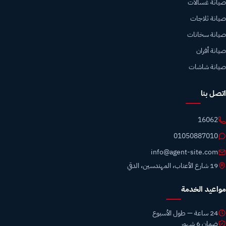
صيانة غسالات
صيانة ثلاجات
صيانة سخانات
صيانة أفران
صيانة شاشات
اتصل بنا
16062
01050887010
info@agent-site.com
19 شارع الأعناب، المهندسين، الدقي
مواعيد الخدمة
24 ساعة — طول الأسبوع
ضمان 6 شهور