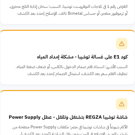
العَرَض رقم 1 في ثلاجات النوفروست توشيبا. السبب: سخان إذابة الثلج محترق،
أو ثرموفيوز منفجر، أو حساس Bimetal تالف. الإصلاح يُحدد بعد الكشف
كود E1 على غسالة توشيبا - مشكلة إمداد المياه
السبب الأشهر: انسداد فلتر صمام الدخول بالكلس، أو ضعف ضغط المياه.
تنظيف الفلتر سعر بعد الكشف، استبدال الصمام يُحدد بعد الكشف
شاشة توشيبا REGZA بتشتغل وتقفل - عطل Power Supply
الأكثر شيوعاً في شاشات توشيبا في مصر: مكثفات Power Supply منتفخة من
تذبذب الجهد. الإصلاح في البيت بدون نقل الشاشة (يُحدد بعد الكشف).