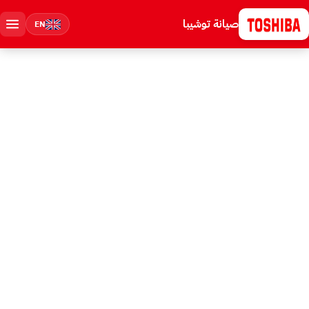
صيانة توشيبا
EN
مركز صيانة توشيبا المعتمد في مدينة نصر
صيانة توشيبا في مدينة نصر - مركز
خدمة معتمد بفني خلال 30 دقيقة
صيانة كل أجهزة توشيبا في مدينة نصر: غسالات، ثلاجات، ديب فريزر، سخانات،
شاشات، تكييف، وميكروويف. خدمة عملاء توشيبا 16062 على مدار 24 ساعة،
حجز موعد فوري، فني توشيبا خلال 30 دقيقة، قطع غيار أصلية بفاتورة، ضمان 6
شهور، الحد الأدنى للإصلاح سعر بعد الكشف.
خلال 30 دقيقة
6 شهور
من 1500 ج
وقت الوصول
ضمان موثق
الإصلاح يبدأ من