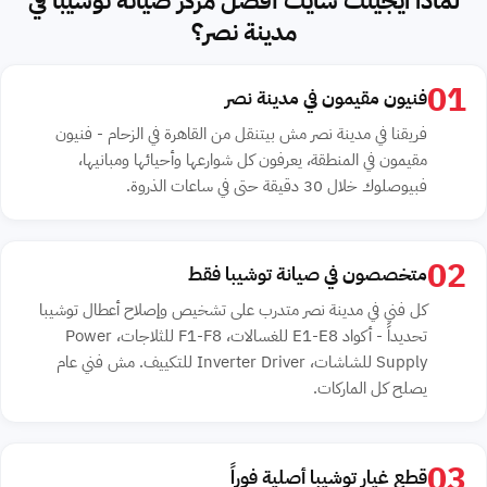
لماذا ايجينت سايت أفضل مركز صيانة توشيبا في
مدينة نصر؟
01
فنيون مقيمون في مدينة نصر
فريقنا في مدينة نصر مش بيتنقل من القاهرة في الزحام - فنيون
مقيمون في المنطقة، يعرفون كل شوارعها وأحيائها ومبانيها،
فبيوصلوك خلال 30 دقيقة حتى في ساعات الذروة.
02
متخصصون في صيانة توشيبا فقط
كل فني في مدينة نصر متدرب على تشخيص وإصلاح أعطال توشيبا
تحديداً - أكواد E1-E8 للغسالات، F1-F8 للثلاجات، Power
Supply للشاشات، Inverter Driver للتكييف. مش فني عام
يصلح كل الماركات.
03
قطع غيار توشيبا أصلية فوراً