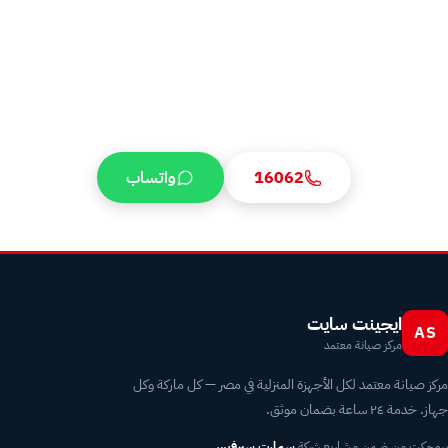
رقم خدمة عملاء صيانة توشيبا الموحد 16062 يخدم مدينة نصر على مدار 24
ساعة. تشخيص فوري لأكواد الأعطال ⁨(E1-E8، F1-F8)⁩، تحديد أقرب فني في
مدينة نصر، السعر التقريبي قبل وصول الفني، وزيارة منزلية خلال 30 دقيقة. قطع
غيار توشيبا أصلية + ضمان 6 شهور + فاتورة رسمية. الحد الأدنى للإصلاح من سعر
بعد الكشف. ⚠️ الأسعار المذكورة تقديرية وغير رسمية، وتختلف حسب الموديل،
عمر الجهاز، حالة الجهاز، نوع العطل، وقطع الغيار؛ السعر النهائي يُبلَّغ قبل الإصلاح
والحد الأدنى لأي بند صيانة يبدأ من سعر بعد الكشف.
16062
واتساب
ايجينت سايت
AS
مركز صيانة معتمد
مركز صيانة معتمد لكل الأجهزة المنزلية في مصر — كل ماركة وكل
جهاز. خدمة ٢٤ ساعة بضمان موثق.
بروجكت من ضمن مشاريع شركة
سمارت سيرفيس