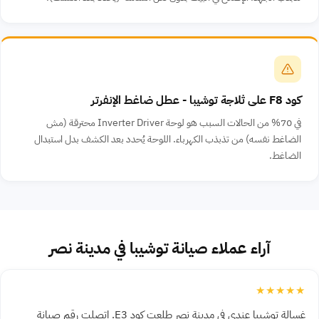
كود F8 على ثلاجة توشيبا - عطل ضاغط الإنفرتر
في 70% من الحالات السبب هو لوحة Inverter Driver محترقة (مش
الضاغط نفسه) من تذبذب الكهرباء. اللوحة يُحدد بعد الكشف بدل استبدال
الضاغط.
آراء عملاء صيانة توشيبا في مدينة نصر
★★★★★
غسالة توشيبا عندي في مدينة نصر طلعت كود E3. اتصلت رقم صيانة