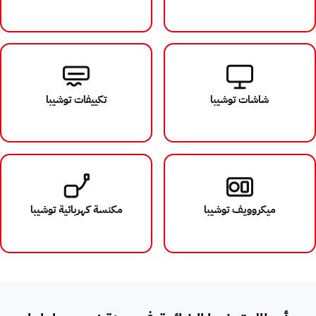
شاشات توشيبا
تكييفات توشيبا
ميكروويف توشيبا
مكنسة كهربائية توشيبا