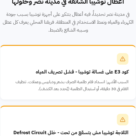
أعطال توشيبا الشائعة في مدينة نصر وحلولها
في مدينة نصر تحديداً، فيه أعطال بتتكرر على أجهزة توشيبا بسبب جودة
الكهرباء والمياه ونمط الاستخدام في المنطقة. فريقنا المحلي يعرف كل عطل
وسببه الشائع بالضبط.
كود E3 على غسالة توشيبا - فشل تصريف المياه
السبب الأشهر: انسداد فلتر طلمبة الصرف بشعر ودبابيس وعملات. تنظيف
الفلتر في 30 دقيقة، أو استبدال الطلمبة (يُحدد بعد الكشف).
الثلاجة توشيبا مش بتسقع من تحت - خلل Defrost Circuit