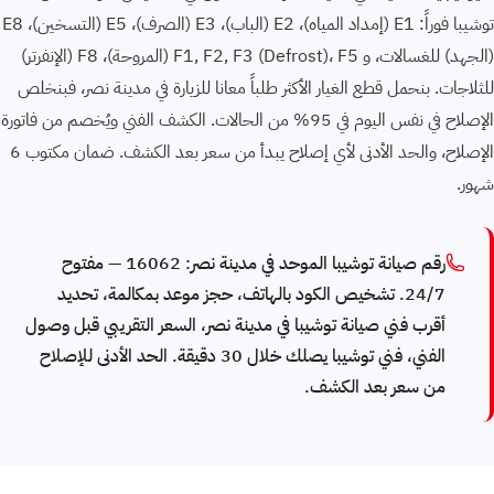
توشيبا فوراً: E1 (إمداد المياه)، E2 (الباب)، E3 (الصرف)، E5 (التسخين)، E8
(الجهد) للغسالات، و F1, F2, F3 ⁨(Defrost)⁩، F5 (المروحة)، F8 (الإنفرتر)
للثلاجات. بنحمل قطع الغيار الأكثر طلباً معانا للزيارة في مدينة نصر، فبنخلص
الإصلاح في نفس اليوم في 95% من الحالات. الكشف الفني ويُخصم من فاتورة
الإصلاح، والحد الأدنى لأي إصلاح يبدأ من سعر بعد الكشف. ضمان مكتوب 6
شهور.
رقم صيانة توشيبا الموحد في مدينة نصر: 16062 — مفتوح
24/7. تشخيص الكود بالهاتف، حجز موعد بمكالمة، تحديد
أقرب فني صيانة توشيبا في مدينة نصر، السعر التقريبي قبل وصول
الفني، فني توشيبا يصلك خلال 30 دقيقة. الحد الأدنى للإصلاح
من سعر بعد الكشف.