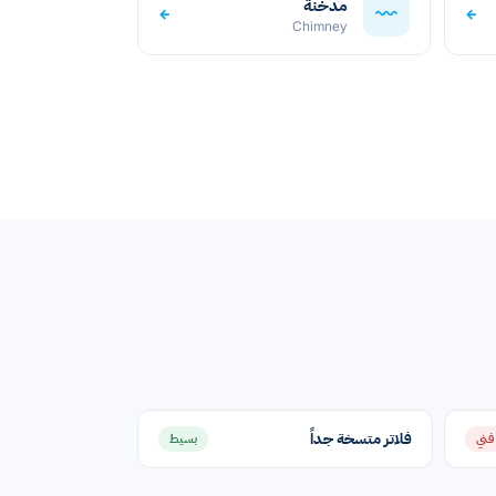
مدخنة
←
←
Chimney
فلاتر متسخة جداً
فني
بسيط