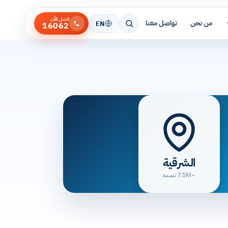
اتصل الآن
من نحن
تواصل معنا
EN
16062
الشرقية
~7.5M نسمة