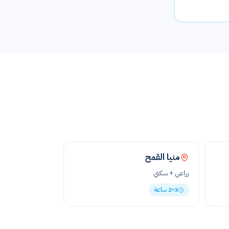
منيا القمح
زراعي + سكني
2-3 ساعة