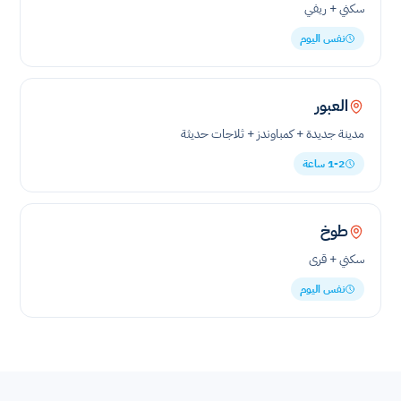
سكني + ريفي
نفس اليوم
العبور
مدينة جديدة + كمباوندز + ثلاجات حديثة
1-2 ساعة
طوخ
سكني + قرى
نفس اليوم