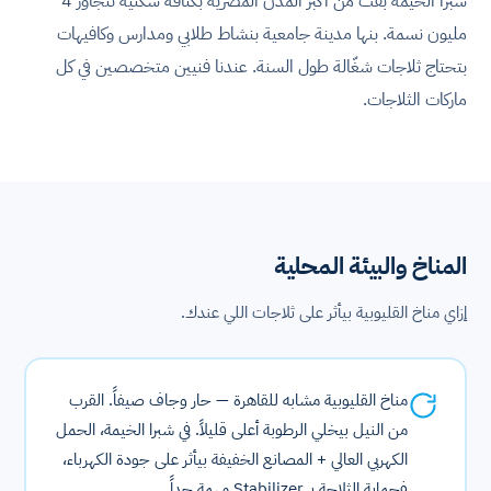
شبرا الخيمة بقت من أكبر المدن المصرية بكثافة سكنية تتجاوز 4
مليون نسمة. بنها مدينة جامعية بنشاط طلابي ومدارس وكافيهات
بتحتاج ثلاجات شغّالة طول السنة. عندنا فنيين متخصصين في كل
ماركات الثلاجات.
المناخ والبيئة المحلية
إزاي مناخ القليوبية بيأثر على ثلاجات اللي عندك.
مناخ القليوبية مشابه للقاهرة — حار وجاف صيفاً. القرب
من النيل بيخلي الرطوبة أعلى قليلاً. في شبرا الخيمة، الحمل
الكهربي العالي + المصانع الخفيفة بيأثر على جودة الكهرباء،
فحماية الثلاجة بـ Stabilizer مهمة جداً.