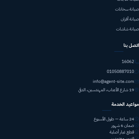
صيانة سخانات
صيانة أفران
صيانة شاشات
اتصل بنا
16062
01050887010
info@agent-site.com
19 شارع الأعناب، المهندسين، الدقي
مواعيد الخدمة
24 ساعة — طول الأسبوع
ضمان 6 شهور
قطع غيار أصلية
فنيين معتمدين