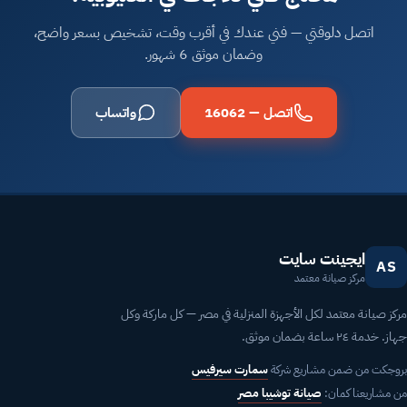
اتصل دلوقتي — فني عندك في أقرب وقت، تشخيص بسعر واضح،
وضمان موثق 6 شهور.
اتصل — 16062
واتساب
ايجينت سايت
AS
مركز صيانة معتمد
مركز صيانة معتمد لكل الأجهزة المنزلية في مصر — كل ماركة وكل
جهاز. خدمة ٢٤ ساعة بضمان موثق.
بروجكت من ضمن مشاريع شركة
سمارت سيرفيس
من مشاريعنا كمان:
صيانة توشيبا مصر