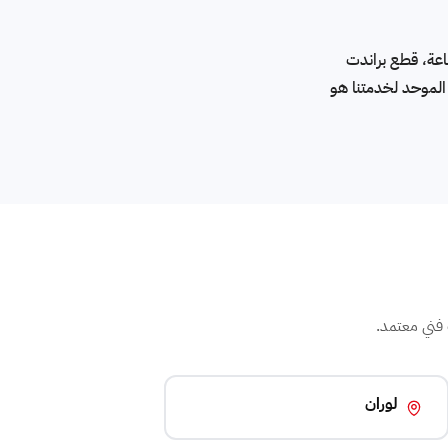
ت الموحد في الإسكندرية: 16062 — تصليح كل أجهزة Brandt الفرنسية، فني متخصص يصل خلال 24 ساعة، قطع براندت
لها غير موحدة. الرقم الموحد لخدمتنا هو
لوران