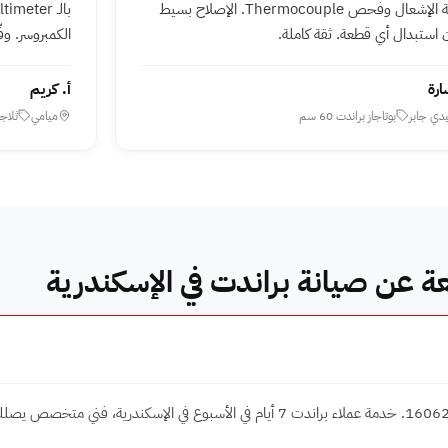
ولاعة الإشعال وفحص Thermocouple. الإصلاح بسيط
 استبدال أي قطعة. ثقة كاملة.
الكمبروسر. وف
ارة
أ. كريم
دي جابر
بوتاجاز براندت 60 سم
ميامي
ثلاجة ب
ة عن صيانة براندت في الإسكندرية