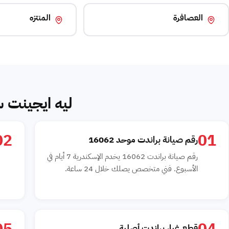
العصافرة
المنتزه
ليه ايجينت س
02
01
رقم صيانة براندت موحد 16062
رقم صيانة براندت 16062 يخدم الإسكندرية 7 أيام في
الأسبوع. فني متخصص يصلك خلال 24 ساعة.
قطع غيار براندت أصلية