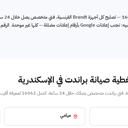
رقم صيانة براند
أصلية بفاتورة، وضمان مكتوب على الإصلاح. تنبيه: تجنب إعلانات Google بأرقام إعلانات مضللة — ك
طية صيانة براندت في الإسكندرية
ص يصلك خلال 24 ساعة. اتصل 16062 لمعرفة أقرب فني معتمد.
ميامي