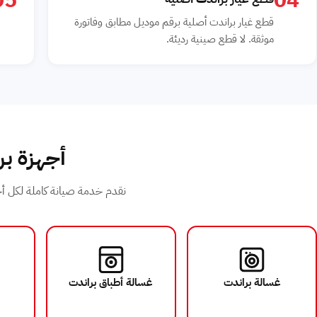
05
04
قطع غيار براندت أصلية برقم موديل مطابق وفاتورة
موثقة. لا قطع صينية رديئة.
أجهزة بر
نقدم خدمة صيانة كاملة لكل أجه
غسالة براندت
غسالة أطباق براندت