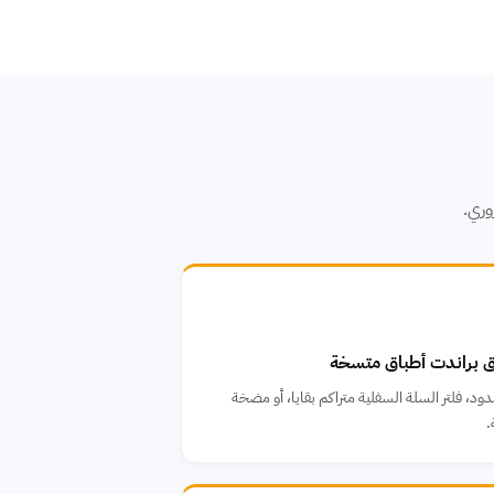
ق براندت أطباق متسخة
د، فلتر السلة السفلية متراكم بقايا، أو مضخة
.