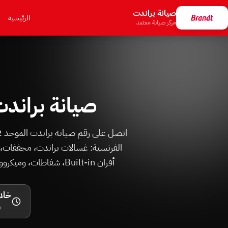
صيانة براندت
الرئيسية
مركز صيانة معتمد
صيانة براندت ف
أفران Built-in، شفاطات، وميكروويف. وصول الفني خلال 24 ساعة، قطع براندت أصلية بفاتورة، وضمان مكتوب.
خلال 24
و