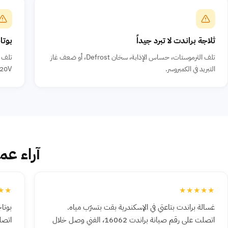
ثلاجة براندت لا تبرد جيداً
بوتا
تلف الثرموستات، حساس الإذابة، سخان Defrost، أو ضعف غاز
التبريد في الكمبروسر.
220V عن وحدة ال
آراء عم
★★
★★★★★
غسالة براندت بتاعتي في الإسكندرية بقت بتسرّب مياه.
اتصلت على رقم صيانة براندت 16062، الفني وصل خلال