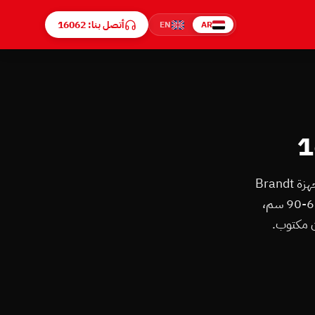
أتصل بنا: 16062
EN
AR
اتصل على رقم صيانة براندت الموحد 16062 — مركز صيانة براندت معتمد يخدم الإسكندرية. تصليح كل أجهزة Brandt
الفرنسية: غسالات براندت، مجففات، غسالات الأطباق، ثلاجات Combi و No Frost، ديب فريزر، بوتاجاز 60-90 سم،