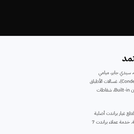
تمد
ء الإسكندرية — من سموحة، سيدي جابر، ميامي
وغيرهم. بنصلح كل أجهزة Brandt الفرنسية: غسالات براندت ⁨(Front Load و Top Load)⁩، مجففات براندت ⁨(Condenser و Heat Pump)⁩، غسالات الأطباق
⁨(Built-in و Freestanding)⁩، ثلاجات براندت ⁨(No Frost / Combi / Side by Side)⁩، ديب فريزر، بوتاجاز براندت 60 و 90 سم، أفران Built-in، شفاطات
خيص بالـ Multimeter قبل اقتراح أي استبدال، قطع غيار براندت أصلية
برقم موديل مطابق وفاتورة موثقة، السعر النهائي قبل بدء الإصلاح بموافقتك المكتوبة، وضمان مكتوب على الإصلاح والقطعة المستبدلة. خدمة عملاء براندت 7