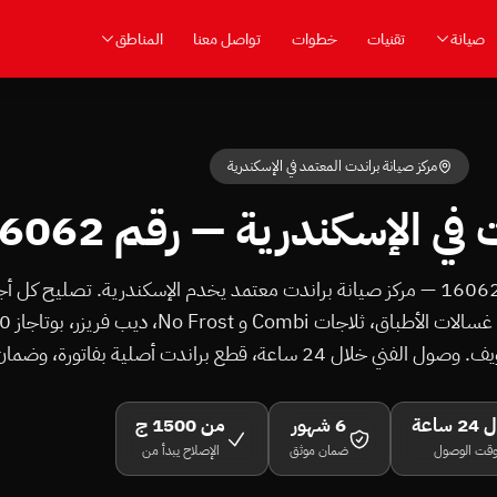
صيانة
تقنيات
خطوات
تواصل معنا
المناطق
مركز صيانة براندت المعتمد في الإسكندرية
ي الإسكندرية — رقم 16062
 ساعة
6 شهور
من 1500 ج
قت الوصول
ضمان موثق
الإصلاح يبدأ من