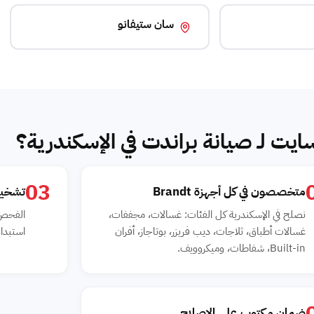
سان ستيفانو
ايت لـ صيانة براندت في الإسكندرية؟
03
متخصصون في كل أجهزة Brandt
تشخيص
نصلح في الإسكندرية كل الفئات: غسالات، مجففات،
غسالات أطباق، ثلاجات، ديب فريزر، بوتاجاز، أفران
استبدال
Built-in، شفاطات، وميكروويف.
ضمان مكتوب على الإصلاح