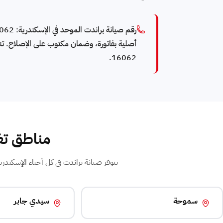
16062.
مناطق تغ
بنوفر صيانة براندت في كل أحياء الإسكندرية. فني براندت متخص
سموحة
سيدي جابر