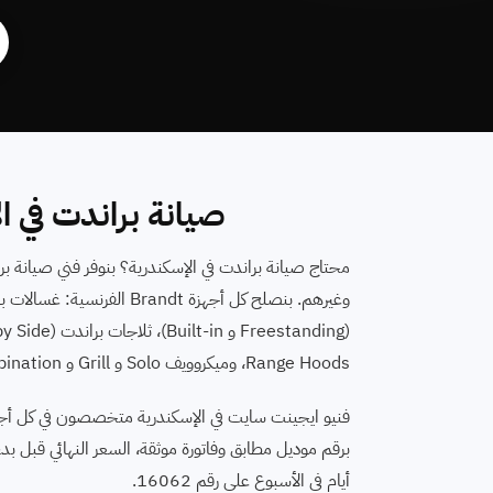
صيانة براندت في ا
Range Hoods، وميكروويف Solo و Grill و Combination. اتصل على رقم صيانة براندت 16062.
أيام في الأسبوع على رقم 16062.