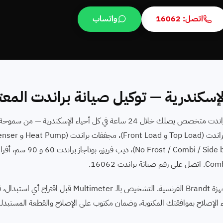
اتصل: 16062
واتساب
لإسكندرية — توكيل صيانة براندت المع
محتاج صيانة براندت في الإسكندرية؟ بنوفر فني صيانة براندت متخصص يصلك خلال 24 ساعة في كل أحيا
فنيو ايجينت سايت في الإسكندرية متخصصون في كل أجهزة Brandt الفرنسية. التش