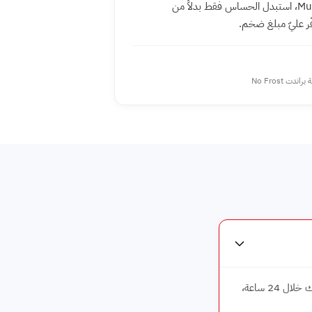
بالـ Multimeter، استبدل الحساس فقط بدلاً من
ّر عليّ مبلغ ضخم.
راندت No Frost
رقم صيانة براندت الموحد على ايجينت سايت هو 16062. خدمة عملاء براندت 7 أيام في الأسبوع في الإسكندرية، فني متخصص يصلك خلال 24 ساعة،