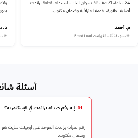
24 ساعة، اكتشف تلف جوان الباب، استبدله بقطعة براندت
أصلية بفاتورة. خدمة احترافية وضمان مكتوب.
بدون
م. أحمد
د. س
سموحة
غسالة براندت Front Load
سي
أسئلة شائع
إيه رقم صيانة براندت في الإسكندرية؟
01
وضمان مكتوب.