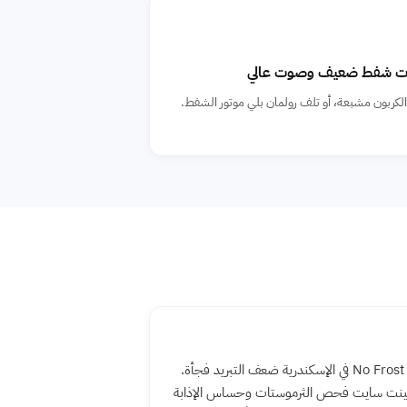
دت شفط ضعيف وصوت عالي
الكربون مشبعة، أو تلف رولمان بلي موتور الشفط.
ثلاجة براندت No Frost في الإسكندرية ضعف التبريد فجأة.
جينت سايت فحص الثرموستات وحساس الإذابة