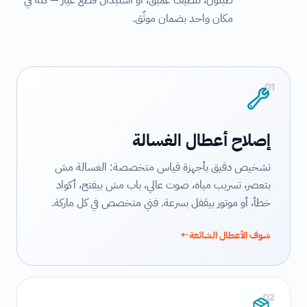
طبلون، تنظيف عميق، أو استبدال قطع غيار — كله في
مكان واحد بضمان موثّق.
01
إصلاح أعطال الغسالة
تشخيص دقيق بأجهزة قياس متخصصة: الغسالة مش
بتعصر، تسريب مياه، صوت عالي، باب مش بيفتح، أكواد
خطأ، أو موتور بيقفل بسرعة. فني متخصص في كل ماركة.
شوف الأعطال الشائعة
←
02