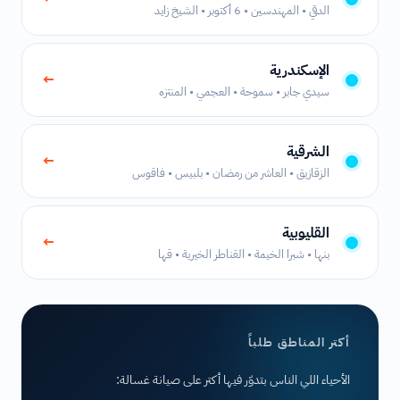
الدقي • المهندسين • 6 أكتوبر • الشيخ زايد
الإسكندرية
←
سيدي جابر • سموحة • العجمي • المنتزه
الشرقية
←
الزقازيق • العاشر من رمضان • بلبيس • فاقوس
القليوبية
←
بنها • شبرا الخيمة • القناطر الخيرية • قها
أكتر المناطق طلباً
الأحياء اللي الناس بتدوّر فيها أكتر على صيانة غسالة: