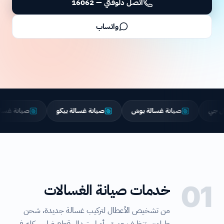
اتصل دلوقتي — 16062
واتساب
صيانة غسالة بوش
صيانة غسالة بيكو
صيانة غسالة إلكترولو
01
خدمات صيانة الغسالات
من تشخيص الأعطال لتركيب غسالة جديدة، شحن