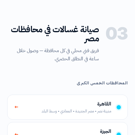
03
صيانة غسالات في محافظات
مصر
فريق فني محلي في كل محافظة — وصول خلال
ساعة في النطاق الحضري.
المحافظات الخمس الكبرى
القاهرة
←
مدينة نصر • مصر الجديدة • المعادي • وسط البلد
الجيزة
←