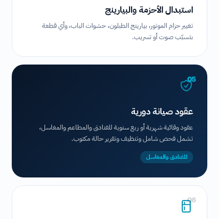
استبدال الأحزمة والبيارينج
تغيير حزام الموتور، بيارينج الطبلون، حشوات الباب، وأي قطعة
بتسبّب صوت أو تسريب.
05
عقود صيانة دورية
عقود وقائية شهرية أو ربع سنوية للفنادق والمطاعم والمغاسل،
تشمل فحص شامل وتنظيف وتقرير حالة مكتوب.
للفنادق والمغاسل
06