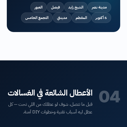
مدينة نصر
الشيخ زايد
فيصل
العبور
6 أكتوبر
المقطم
مدينتي
التجمع الخامس
04
الأعطال الشائعة في الغسالات
قبل ما تتصل، شوف لو عطلك من اللي تحت — كل
عطل ليه أسباب تقنية وخطوات DIY آمنة.