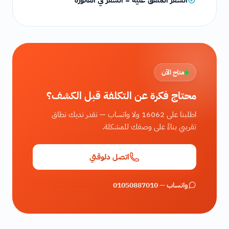
السعر المتفق عليه = السعر في الفاتورة
متاح الآن
محتاج فكرة عن التكلفة قبل الكشف؟
اطلبنا على 16062 ولا واتساب — نقدر نديك نطاق
تقريبي بناءً على وصفك للمشكلة.
اتصل دلوقتي
واتساب — 01050887010