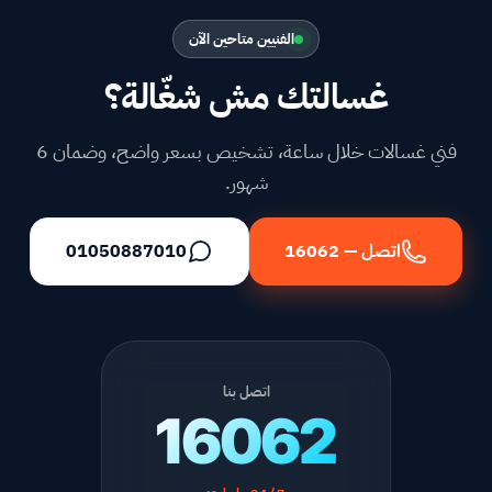
الفنيين متاحين الآن
غسالتك مش شغّالة؟
فني غسالات خلال ساعة، تشخيص بسعر واضح، وضمان 6
شهور.
اتصل — 16062
01050887010
اتصل بنا
16062