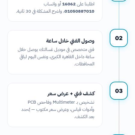
اطلبنا على
16062
أو واتساب
01050887010
، واشرح المشكلة في 30 ثانية.
02
وصول الفني خلال ساعة
فني متخصص في موديل غسالتك يوصل خلال
ساعة داخل القاهرة الكبرى، ونفس اليوم لباقي
المحافظات.
03
كشف فني + عرض سعر
تشخيص بـ Multimeter وفاحص PCB
وأدوات قياس، وعرض سعر مكتوب — يُحدد
بعد الكشف.