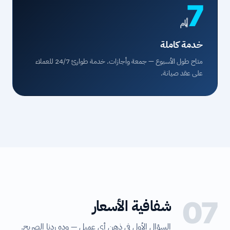
7
أيام
خدمة كاملة
متاح طول الأسبوع — جمعة وأجازات. خدمة طوارئ 24/7 للعملاء
على عقد صيانة.
07
شفافية الأسعار
السؤال الأول في ذهن أي عميل — وده ردنا الصريح.