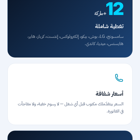
12
+ ماركة
تغطية شاملة
سامسونج، LG، بوش، بيكو، إلكترولوكس، إندست، كرياز، هاير،
هايسنس، ميديا، كاندي.
أسعار شفافة
السعر بيتقدّملك مكتوب قبل أي شغل — لا رسوم خفية، ولا مفاجآت
في الفاتورة.