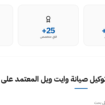
25+
فني متخصص
يل صيانة وايت ويل المعتمد على 16062
إجمالي بحث