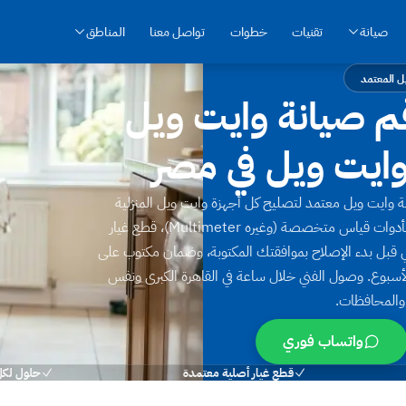
صيانة
تقنيات
خطوات
تواصل معنا
المناطق
ل المعتمد
م صيانة وايت ويل
وايت ويل الموحد 16062 — مركز صيانة وايت ويل معتمد لتصليح كل أجهزة وايت ويل المنزلية
الكهربائية في مصر. فنيون مدربون على تشخيص الأعطال بدقة بأدوات قياس متخصصة ⁨(Multimeter وغيره)⁩، قطع غيار
ئي قبل بدء الإصلاح بموافقتك المكتوبة، وضمان مكتوب على
 المستبدلة. خدمة عملاء وايت ويل 7 أيام في الأسبوع. وصول الفني خلال ساعة في القاهرة الكبرى ونفس
 والمحافظات.
واتساب فوري
قطع غيار أصلية معتمدة
حلول لكل 