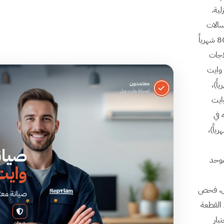
لية.
سالات
وايت ويل» يبلغ 3,400 شهرياً وحده، مع «رقم صيانة غسالات وايت ويل» 800 شهرياً
وز 4,900 شهرياً)، ثلاجات
 ثلاجات وايت
1,40 شهرياً)، سخان وايت ويل (30 شهرياً)،
 وايت
قته في
3 شهرياً)، الإسكندرية (30 شهرياً)، المنصورة (30 شهرياً)،
موحد
تراح أي استبدال، فحص
 القطعة
بار