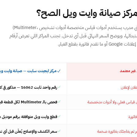
مركز صيانة وايت ويل الصح؟
صيانة وايت ويل الصحيحة تتطلب فني مدرب يستخدم أدوات قياس متخصصة ⁨(Multimeter، أدوات تشخيص
ر استبدالها، ويوضح السعر النهائي قبل أي تدخل. تجنب المراكز اللي تعرض أرقام
 تقدم فاتورة بقطع الغيار.
غير معتمد
مركز ايجينت سايت — صيانة وايت ويل عل
علان لإعلان
رقم واحد ثابت 16062 — مذكور في كل صفحة وفاتورة
ن قياس فعلي ولا أدوات متخصصة
فحص بالـ Multimeter لكل قطعة قبل اقتراح الاستبدال
اتورة
قطع وايت ويل متوافقة برقم موديل م
ر ثم يفاجئك بفاتورة ضخمة
سعر الكشف والإصلاح يُعلَن قبل أي ت