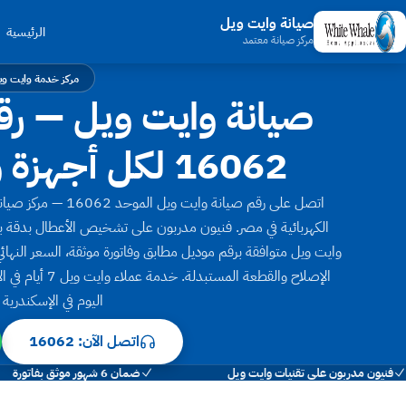
صيانة وايت ويل
الرئيسية
مركز صيانة معتمد
مركز خدمة وايت وي
صيانة وايت ويل — رق
16062 لكل أجهزة وايت ويل في مصر
اتصل على رقم صيانة 
وايت ويل متوافقة برقم موديل مطابق وفاتورة موثقة، السعر النها
الإصلاح والقطعة
اليوم في الإسكندرية
اتصل الآن: 16062
فنيون مدربون على تقنيات وايت ويل
ضمان 6 شهور موثق بفاتورة