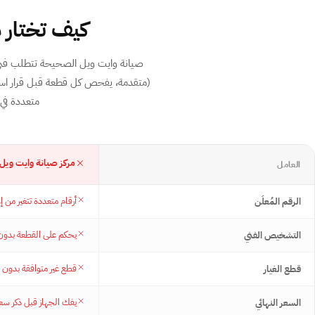
كيف تختار 
متقدمة)⁩، يفحص كل قطعة قبل قرا
متعددة في إعلانات Google أو ما
مركز صيانة وايت ويل 
العامل
أرقام متعددة تتغير من إ
الرقم المُعلَن
يحكم على القطعة بدو
التشخيص الفني
قطع غير متوافقة بدون ف
قطع الغيار
يفك الجهاز قبل ذكر سع
السعر النهائي