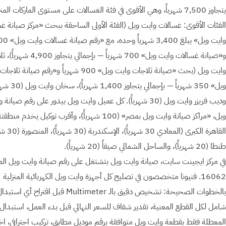
يتجاوز 7,500 شهرياً، وهي الأقوى في فئة الغسالات على مستوى الماركات المنز
الفئات الأقوى: غسالات وايت ويل (الفئة الأولى الساحقة ببحث «مركز صيانة غ
و«صيانة غسالات وايت ويل» 700 شهرياً — بإجمالي يتجا
وايت ويل (بحث «صيانة ثلاجات وايت ويل» 900 شهرياً و«رقم صيانة
ويل» 350 شهرياً — بإجمالي يتجاوز 0
وديب فريزر وايت ويل (30 شهرياً). كل عميل وايت ويل بيدور على رقم صيانة
ويل، «مراكز صيانة وايت ويل بمصر» (100 شهرياً)، وأقرب توكيل يخدم منط
القاهرة الكبرى (المعادي 0
طنطا (20 شهرياً)، والساحل الشمالي صيفاً (20 شهرياً).
في مركز ايجينت سايت، صيانة وايت ويل بتشتغل على رقم صيانة وايت ويل ال
16062. فنيونا متخصصون في تصليح كل أجهزة وايت ويل الكهربائية المنزلية
بالخطوات الصحيحة: تشخيص دقيق بالـ Multimeter قبل اق
شامل لكل القطع المعنية، تقدير شفاف للسعر النهائي قبل بدء العمل، استبدال
المعطلة فقط بقطعة وايت ويل متوافقة برقم موديل مطابق، تركيب احترافي، اخت