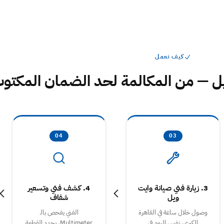
كيف نعمل
 — من المكالمة لحد الضمان المكتو
04
03
3. زيارة فني صيانة وايت
4. كشف فني وتسعير
ويل
شفاف
وصول خلال ساعة في القاهرة
الفني يفحص بالـ
الكبرى، نفس اليوم في
Multimeter، يحدد القطعة