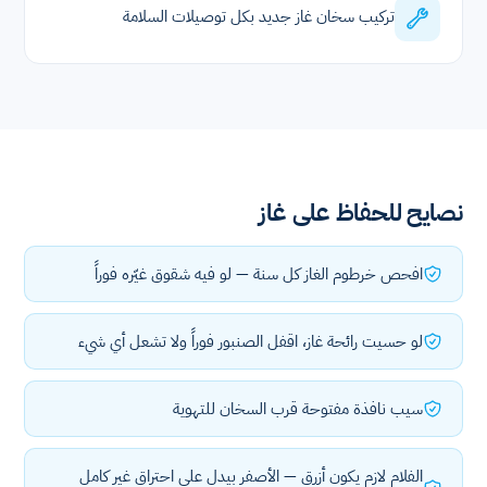
تركيب سخان غاز جديد بكل توصيلات السلامة
نصايح للحفاظ على غاز
افحص خرطوم الغاز كل سنة — لو فيه شقوق غيّره فوراً
لو حسيت رائحة غاز، اقفل الصنبور فوراً ولا تشعل أي شيء
سيب نافذة مفتوحة قرب السخان للتهوية
الفلام لازم يكون أزرق — الأصفر بيدل على احتراق غير كامل