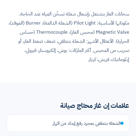
سخانات الغاز بتشتغل بإشعال شعلة تسخّن المياه عند الحاجة.
مكوناتها الأساسية: Pilot Light (الشعلة الدائمة)، Burner (الموقد)،
Magnetic Valve (محبس الغاز)، Thermocouple (حساس
الحرارة). الأعطال الأشهر: الشعلة بتنطفي، ضعف ضغط الغاز، أو
تسريب من المحبس. أكتر الماركات: بوش، إلكتروستار، فيرولي،
إيكوماتيك، فريش، كرياز.
علامات إن غاز محتاج صيانة
الشعلة بتنطفي بمجرد رفع إيدك من الزرار