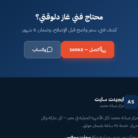
محتاج فني غاز دلوقتي؟
كشف فني، سعر واضح قبل الإصلاح، وضمان 6 شهور.
اتصل — 16062
واتساب
ايجينت سايت
AS
مركز صيانة معتمد
مركز صيانة معتمد لكل الأجهزة المنزلية في مصر — كل ماركة وكل
جهاز. خدمة ٢٤ ساعة بضمان موثق.
بروجكت من ضمن مشاريع شركة
سمارت سيرفيس