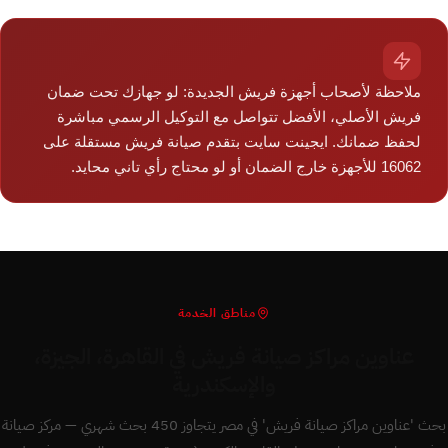
ملاحظة لأصحاب أجهزة فريش الجديدة: لو جهازك تحت ضمان
فريش الأصلي، الأفضل تتواصل مع التوكيل الرسمي مباشرة
لحفظ ضمانك. ايجينت سايت بتقدم صيانة فريش مستقلة على
16062 للأجهزة خارج الضمان أو لو محتاج رأي تاني محايد.
مناطق الخدمة
عناوين مراكز صيانة فريش في القاهرة، الجيزة،
والإسكندرية
بحث 'عناوين مراكز صيانة فريش' في مصر يتجاوز 450 بحث شهري — مركز صيانة