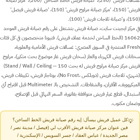
غسالات فريش' (250)، 'صيانة فريش الخط الساخن' (200)، 'مركز صيانة
فريش' (150)، 'مركز صيانة مراوح فريش' (150)، 'صيانة فريش فيصل'
(150)، و'صيانة ثلاجات فريش' (100).
في مركز ايجينت سايت، صيانة فريش بتشتغل على رقم صيانة فريش الموحد
16062 (الخط الساخن لخدمة عملاء فريش). فنيونا متخصصون في كل فئات
Fresh المنتشرة في السوق المصري: غسالات فريش الأمامية والعلوية،
سخانات فريش الكهرباء والغاز (سخان فريش غاز موضوع بحث متكرر)، مراوح
فريش ⁨(Stand / Wall / Ceiling — مركز صيانة مراوح فريش له بحث 150
شهري)⁩، ثلاجات فريش ⁨(No Frost، دوبلكس)⁩، بوتاجاز فريش، تكييفات فريش،
الميكروويف، الأفران، والشفاطات. التشخيص بالـ Multimeter قبل اقتراح أي
استبدال، قطع غيار فريش متوافقة بفاتورة، السعر النهائي قبل الإصلاح،
وضمان مكتوب.
كل عميل فريش بيسأل: إيه رقم صيانة فريش الخط الساخن؟
💡
فين عنوان مركز صيانة فريش الأقرب لي (فيصل / مدينة نصر /
مصر الجديدة / عباس العقاد / جسر السويس / الإسكندرية /