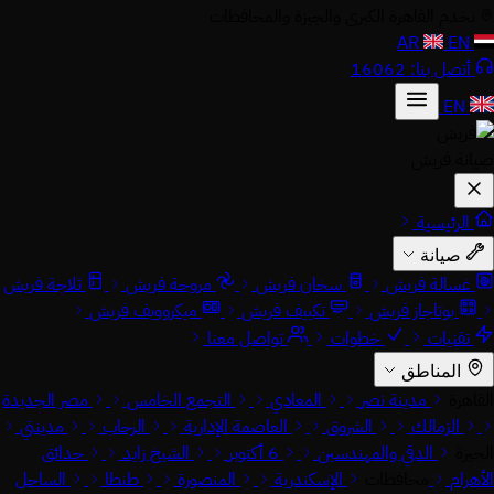
نخدم القاهرة الكبرى والجيزة والمحافظات
AR
EN
أتصل بنا: 16062
EN
صيانة فريش
الرئيسية
صيانة
غسالة فريش
سخان فريش
مروحة فريش
ثلاجة فريش
بوتاجاز فريش
تكييف فريش
ميكروويف فريش
تقنيات
خطوات
تواصل معنا
المناطق
القاهرة
مدينة نصر
المعادي
التجمع الخامس
مصر الجديدة
الزمالك
الشروق
العاصمة الإدارية
الرحاب
مدينتي
الجيزة
الدقي والمهندسين
6 أكتوبر
الشيخ زايد
حدائق
الأهرام
محافظات
الإسكندرية
المنصورة
طنطا
الساحل