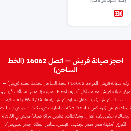
وضمان مكتوب على الإصلاح.
احجز صيانة فريش — اتصل 16062 (الخط
الساخن)
رقم صيانة فريش الموحد 16062 (الخط الساخن لخدمة عملاء فريش) —
مركز صيانة فريش معتمد لكل أجهزة Fresh المنزلية في مصر: غسالات فريش،
سخانات فريش (كهرباء وغاز)، مراوح فريش ⁨(Stand / Wall / Ceiling)⁩،
ثلاجات فريش ⁨(No Frost / دوبلكس)⁩، بوتاجاز فريش، تكييفات فريش (سبليت
وشباك)، ميكروويف، أفران، وشفاطات. عناوين مراكز صيانة فريش في القاهرة
الكبرى (مدينة نصر، مصر الجديدة، فيصل، عباس العقاد، جسر السويس)،