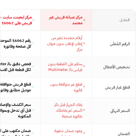
مركز صيانة فريش غير
مركز ايجينت سايت —
العامل
معتمد
فريش على 16062
أرقام متعددة تتغير من
رقم 16062 ا
إعلان لإعلان بدون عنوان
الرقم المُعلَن
كل صفحة وفاتورة
مركز
يحكم على القطعة بدون
فحص دقيق
تشخيص الأعطال
قياس بالـ Multimeter
لكل قطعة قبل الاست
قطع غير متوافقة بدون
قطع فريش متوافقة 
قطع غيار فريش
فاتورة
موديل مطابق وفاتور
يفك الجهاز قبل ذكر
سعر الكشف والإصلاح 
السعر، ثم يفاجئك
قبل أي تدخل وبموا
السعر النهائي
بفاتورة ضخمة
المكتوبة
وعود ضمان شفوية
ضمان مكتوب على ال
الضمان