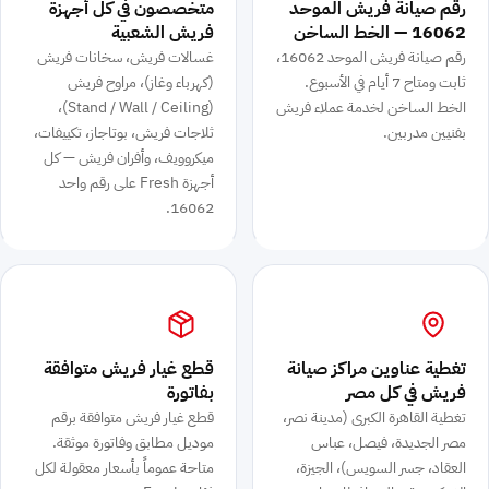
رقم صيانة فريش الموحد
متخصصون في كل أجهزة
16062 — الخط الساخن
فريش الشعبية
رقم صيانة فريش الموحد 16062،
غسالات فريش، سخانات فريش
ثابت ومتاح 7 أيام في الأسبوع.
(كهرباء وغاز)، مراوح فريش
الخط الساخن لخدمة عملاء فريش
⁨(Stand / Wall / Ceiling)⁩،
بفنيين مدربين.
ثلاجات فريش، بوتاجاز، تكييفات،
ميكروويف، وأفران فريش — كل
أجهزة Fresh على رقم واحد
16062.
تغطية عناوين مراكز صيانة
قطع غيار فريش متوافقة
فريش في كل مصر
بفاتورة
تغطية القاهرة الكبرى (مدينة نصر،
قطع غيار فريش متوافقة برقم
مصر الجديدة، فيصل، عباس
موديل مطابق وفاتورة موثقة.
العقاد، جسر السويس)، الجيزة،
متاحة عموماً بأسعار معقولة لكل