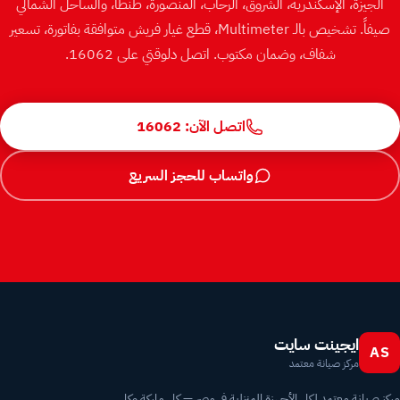
الجيزة، الإسكندرية، الشروق، الرحاب، المنصورة، طنطا، والساحل الشمالي
صيفاً. تشخيص بالـ Multimeter، قطع غيار فريش متوافقة بفاتورة، تسعير
شفاف، وضمان مكتوب. اتصل دلوقتي على 16062.
اتصل الآن: 16062
واتساب للحجز السريع
ايجينت سايت
AS
مركز صيانة معتمد
مركز صيانة معتمد لكل الأجهزة المنزلية في مصر — كل ماركة وكل