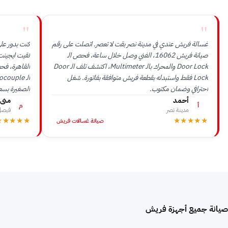
"
"
غسالة فريش عندي في مدينة نصر بقت لا تعصر. اتصلت على رقم
صيانة فريش 16062، الفني وصل خلال ساعة، فحص الـ
Door Lock والمحرك بالـ Multimeter، اكتشف تلف الـ Door
القاهرة، فح
Lock فقط واستبدله بقطعة فريش متوافقة بفاتورة. شغل
احترافي وضمان مكتوب.
الصغيرة بسعر
أحمد
منى
أ
م
مدينة نصر
فيصل 
★★★★★
★★★★★
صيانة غسالات فريش
صيانة جميع أجهزة فريش