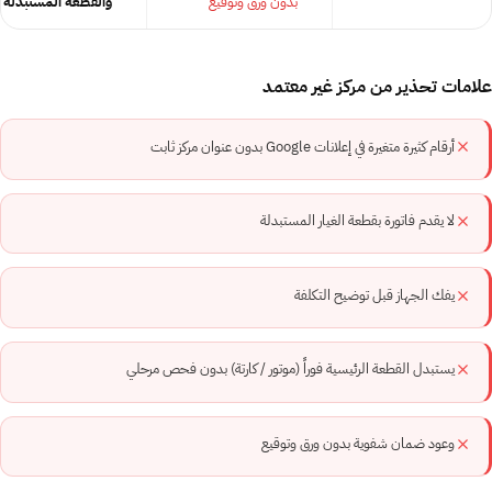
بدون ورق وتوقيع
والقطعة المستبدلة ب
علامات تحذير من مركز غير معتمد
أرقام كثيرة متغيرة في إعلانات Google بدون عنوان مركز ثابت
لا يقدم فاتورة بقطعة الغيار المستبدلة
يفك الجهاز قبل توضيح التكلفة
يستبدل القطعة الرئيسية فوراً (موتور / كارتة) بدون فحص مرحلي
وعود ضمان شفوية بدون ورق وتوقيع