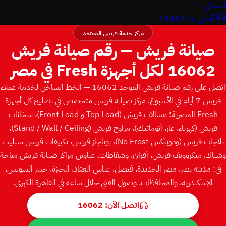
الشمالي
أتصل بنا: 16062
مركز خدمة فريش المعتمد
صيانة فريش — رقم صيانة فريش
16062 لكل أجهزة Fresh في مصر
اتصل على رقم صيانة فريش الموحد 16062 — الخط الساخن لخدمة عملاء
فريش 7 أيام في الأسبوع. مركز صيانة فريش متخصص في تصليح كل أجهزة
Fresh المصرية: غسالات فريش ⁨(Front Load و Top Load)⁩، سخانات
فريش (كهرباء، غاز، أتوماتيك)، مراوح فريش ⁨(Stand / Wall / Ceiling)⁩،
ثلاجات فريش ⁨(No Frost ودوبلكس)⁩، بوتاجاز فريش، تكييفات فريش سبليت
وشباك، ميكروويف فريش، أفران، وشفاطات. عناوين مراكز صيانة فريش متاحة
في: مدينة نصر، مصر الجديدة، فيصل، عباس العقاد، الجيزة، جسر السويس،
الإسكندرية، والمحافظات. وصول الفني خلال ساعة في القاهرة الكبرى.
اتصل الآن: 16062