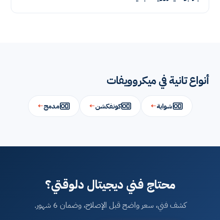
أنواع تانية في ميكروويفات
شواية
←
كونفكشن
←
مدمج
←
محتاج فني ديجيتال دلوقتي؟
كشف فني، سعر واضح قبل الإصلاح، وضمان 6 شهور.