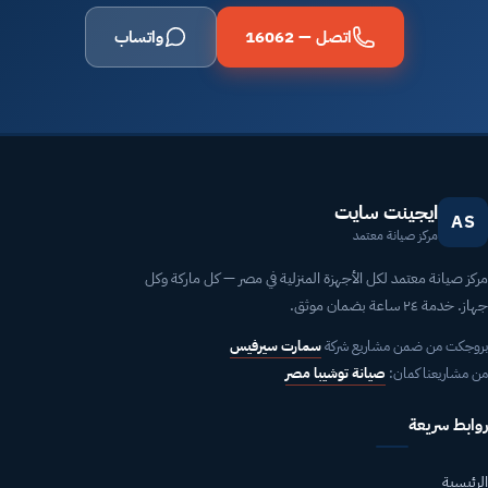
اتصل — 16062
واتساب
ايجينت سايت
AS
مركز صيانة معتمد
مركز صيانة معتمد لكل الأجهزة المنزلية في مصر — كل ماركة وكل
جهاز. خدمة ٢٤ ساعة بضمان موثق.
بروجكت من ضمن مشاريع شركة
سمارت سيرفيس
من مشاريعنا كمان:
صيانة توشيبا مصر
روابط سريعة
الرئيسية