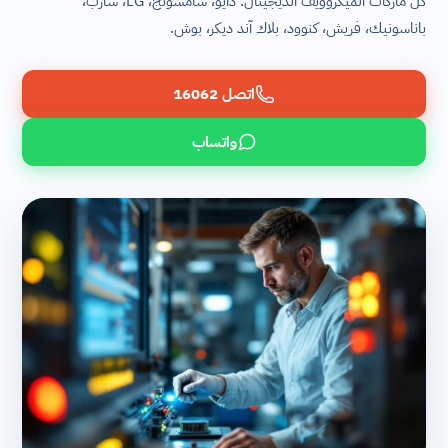
كل ماركات الميكروويف الديجيتال: دايو، سامسونج، LG، شارب،
باناسونيك، فريش، كنوود، بلاك آند ديكر، بوش.
اتصل 16062
واتساب