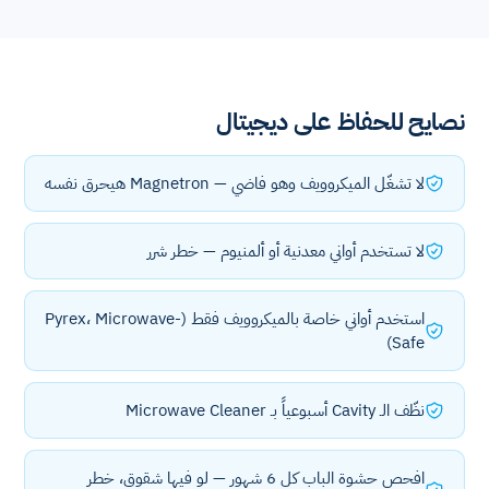
نصايح للحفاظ على ديجيتال
لا تشغّل الميكروويف وهو فاضي — Magnetron هيحرق نفسه
لا تستخدم أواني معدنية أو ألمنيوم — خطر شرر
استخدم أواني خاصة بالميكروويف فقط (Pyrex، Microwave-
Safe)
نظّف الـ Cavity أسبوعياً بـ Microwave Cleaner
افحص حشوة الباب كل 6 شهور — لو فيها شقوق، خطر