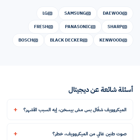
LG
SAMSUNG
DAEWOO
FRESH
PANASONIC
SHARP
BOSCH
BLACK DECKER
KENWOOD
أسئلة شائعة عن ديجيتال
الميكروويف شغّال بس مش بيسخن، إيه السبب الأشهر؟
صوت طنين عالي من الميكروويف، خطر؟