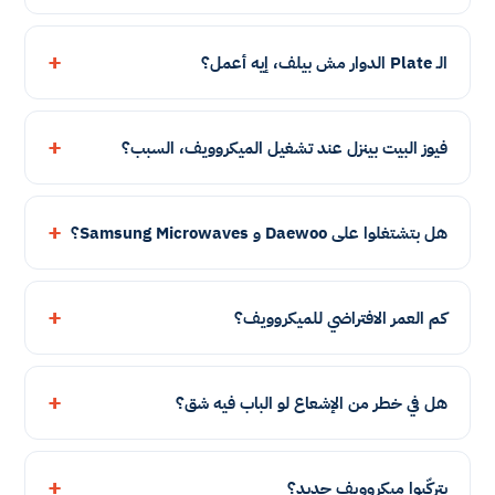
الـ Plate الدوار مش بيلف، إيه أعمل؟
فيوز البيت بينزل عند تشغيل الميكروويف، السبب؟
هل بتشتغلوا على Daewoo و Samsung Microwaves؟
كم العمر الافتراضي للميكروويف؟
هل في خطر من الإشعاع لو الباب فيه شق؟
بتركّبوا ميكروويف جديد؟