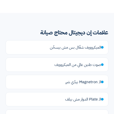
علامات إن ديجيتال محتاج صيانة
الميكروويف شغّال بس مش بيسخّن
صوت طنين عالي من الميكروويف
الـ Magnetron بيدّي شرر
الـ Plate الدوار مش بيلف