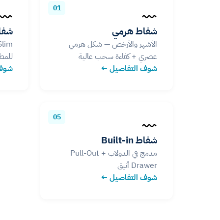
01
شفاط هرمي
شفا
الأشهر والأرخص — شكل هرمي
عصري + كفاءة سحب عالية
للمطا
شوف التفاصيل ←
شوف 
05
شفاط Built-in
مدمج في الدولاب + Pull-Out
Drawer أنيق
شوف التفاصيل ←