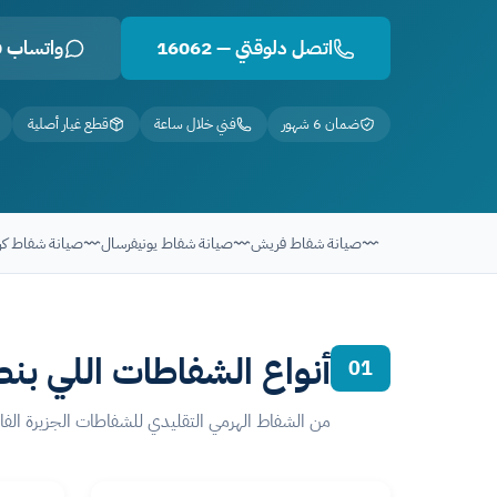
اتصل دلوقتي — 16062
واتساب 01050887010
ضمان 6 شهور
فني خلال ساعة
قطع غيار أصلية
صيانة شفاط فريش
صيانة شفاط يونيفرسال
صيانة شفاط
أنواع الشفاطات اللي بنص
01
من الشفاط الهرمي التقليدي للشفاطات الجزيرة الفاخرة + Built-in المدمجة — خبرة فنية كاملة لكل نوع. صيانة شفاطات بقطع غيار أصلية وفنيين مت