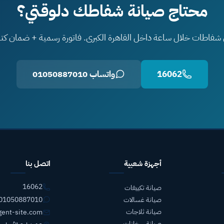
محتاج صيانة شفاطك دلوقتي؟
 شفاطات خلال ساعة داخل القاهرة الكبرى. فاتورة رسمية + ضمان كتاب
16062
واتساب 01050887010
أجهزة شعبية
اتصل بنا
16062
صيانة تكييفات
01050887010
صيانة غسالات
صيانة ثلاجات
gent-site.com
صيانة سخانات