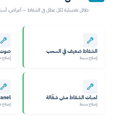
دلائل تفصيلية لكل عطل في الشفاط — أعراض، أسباب، خطوات DIY آمنة، وإمت
الشفاط ضعيف في السحب
صوت ع
إصلاح بسيط
إصلاح 
لمبات الشفاط مش شغّالة
uch Panel
إصلاح بسيط
إصلاح 