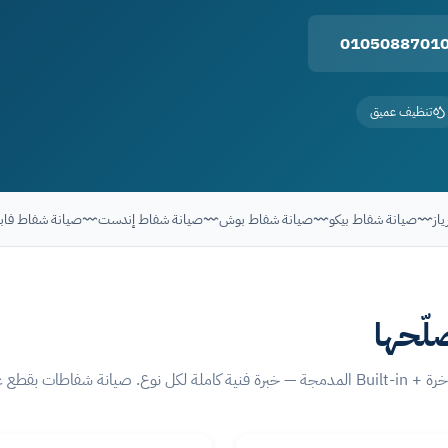
تنظيف عميق
 كرياز
صيانة شفاط بيكو
صيانة شفاط بوش
صيانة شفاط إندست
صيانة شفاط 
لّحها
خصصين في كل ماركة.