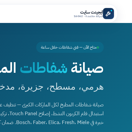
ايجينت سايت
صيانة معتمدة · 16062
متاح الآن — فني شفاطات خلال ساعة
صيانة
شفاطات
الم
هرمي، مسطح، جزيرة، مدخنة، lt-in
استبدال فلتر
خبرة في Bosch، Faber، Elica، Fresh، Miele. ضمان كتابي 6 شهور.