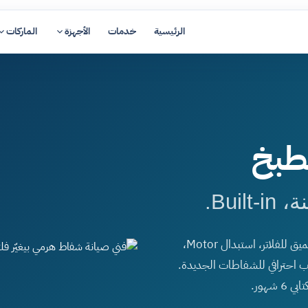
الرئيسية
خدمات
الأجهزة
الماركات
طبخ
Bui.
صيانة شفاطات المطبخ لكل الماركات الكبرى — تنظيف عميق للفلاتر، استبدال Motor،
 الكربون النشط، إصلاح Touch Panel، تركيب احترافي للشفاطات الجديدة.