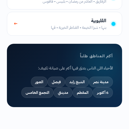
الزقازيق • العاشر من رمضان • بلبيس • فاقوس
القليوبية
←
بنها • شبرا الخيمة • القناطر الخيرية • قها
أكتر المناطق طلباً
الأحياء اللي الناس بتدوّر فيها أكتر على صيانة تكييف:
مدينة نصر
الشيخ زايد
فيصل
العبور
6 أكتوبر
المقطم
مدينتي
التجمع الخامس