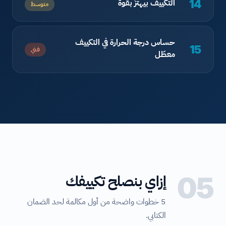
التكييف بيهتزّ بقوة
14
متوسط
حساس درجة الحرارة في التكييف
15
فني
معطّل
05
إزاي بنصلح تكييفك
5 خطوات واضحة من أول مكالمة لحد الضمان
الكتابي.