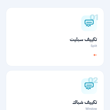
01
تكييف سبليت
Split
←
02
تكييف شباك
Window