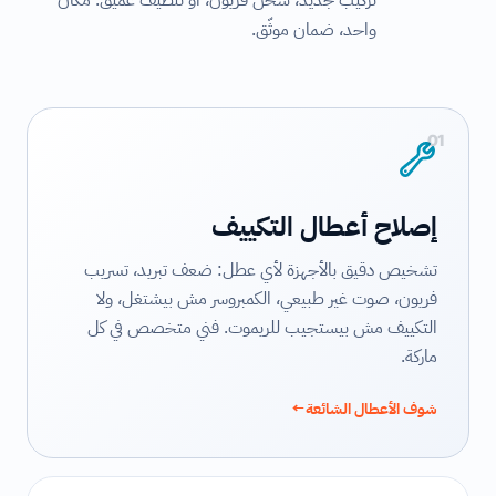
تركيب جديد، شحن فريون، أو تنظيف عميق. مكان
واحد، ضمان موثّق.
01
إصلاح أعطال التكييف
تشخيص دقيق بالأجهزة لأي عطل: ضعف تبريد، تسريب
فريون، صوت غير طبيعي، الكمبروسر مش بيشتغل، ولا
التكييف مش بيستجيب للريموت. فني متخصص في كل
ماركة.
شوف الأعطال الشائعة
←