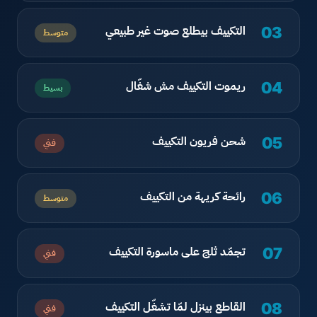
التكييف بيطلع صوت غير طبيعي
03
متوسط
ريموت التكييف مش شغّال
04
بسيط
شحن فريون التكييف
05
فني
رائحة كريهة من التكييف
06
متوسط
تجمّد ثلج على ماسورة التكييف
07
فني
القاطع بينزل لمّا تشغّل التكييف
08
فني