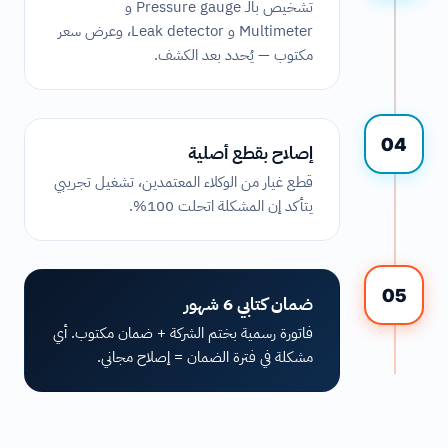
تشخيص بالـ Pressure gauge و
Multimeter و Leak detector، وعرض سعر
مكتوب — يُحدد بعد الكشف.
04
إصلاح بقطع أصلية
قطع غيار من الوكلاء المعتمدين، تشغيل تجريبي
يتأكد إن المشكلة اتحلت 100%.
05
ضمان كتابي 6 شهور
فاتورة رسمية بختم الشركة + ضمان مكتوب. أي
مشكلة في فترة الضمان = إصلاح مجاني.