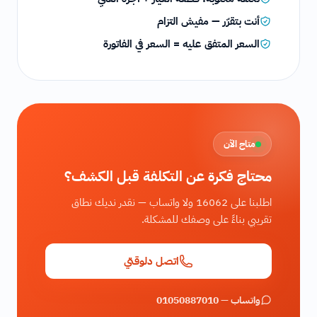
أنت بتقرّر — مفيش التزام
السعر المتفق عليه = السعر في الفاتورة
متاح الآن
محتاج فكرة عن التكلفة قبل الكشف؟
اطلبنا على 16062 ولا واتساب — نقدر نديك نطاق
تقريبي بناءً على وصفك للمشكلة.
اتصل دلوقتي
واتساب — 01050887010