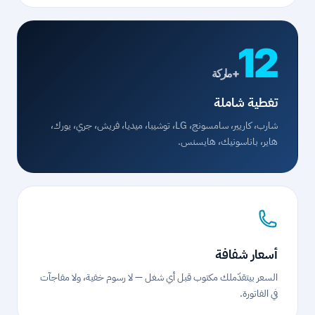
12
+ ماركة
تغطية شاملة
شارب، كاريير، سامسونج، LG، توشيبا، ميديا، فريش، جري، يورك،
هاير، باناسونيك، هايسنس.
أسعار شفافة
السعر بيتقدّملك مكتوب قبل أي شغل — لا رسوم خفية، ولا مفاجآت
في الفاتورة.