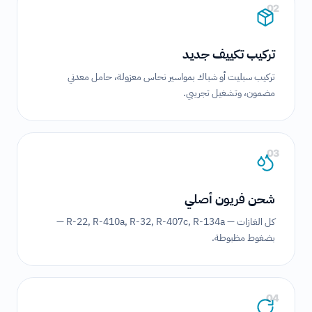
02
تركيب تكييف جديد
تركيب سبليت أو شباك بمواسير نحاس معزولة، حامل معدني
مضمون، وتشغيل تجريبي.
03
شحن فريون أصلي
كل الغازات — R-22, R-410a, R-32, R-407c, R-134a —
بضغوط مظبوطة.
04