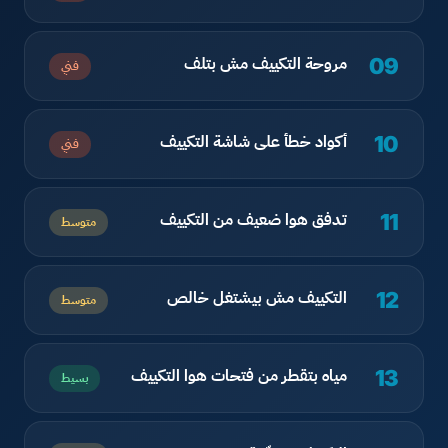
مروحة التكييف مش بتلف
09
فني
أكواد خطأ على شاشة التكييف
10
فني
تدفق هوا ضعيف من التكييف
11
متوسط
التكييف مش بيشتغل خالص
12
متوسط
مياه بتقطر من فتحات هوا التكييف
13
بسيط