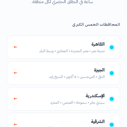
ساعة في النطاق الحضري لكل منطقة.
المحافظات الخمس الكبرى
القاهرة
←
مدينة نصر • مصر الجديدة • المعادي • وسط البلد
الجيزة
←
الدقي • المهندسين • 6 أكتوبر • الشيخ زايد
الإسكندرية
←
سيدي جابر • سموحة • العجمي • المنتزه
الشرقية
←