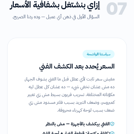
07
إزاي بنشتغل بشفافية الأسعار
السؤال الأول في ذهن أي عميل — وده ردنا الصريح.
سياستنا الواضحة
السعر يُحدد بعد الكشف الفني
مفيش سعر ثابت لأي عطل قبل ما الفني يشوف الجهاز.
ده مش عشان نخفي شيء — ده عشان كل عطل ليه
مكوّناته المختلفة. تسريب فريون بسيط مش زي تغيير
كمبروسر، وضعف التبريد بسبب فلتر مسدود مش زي
ضعف بسبب لوحة كهرباء محروقة.
الفني بيكشف بالأجهزة — مش بالنظر
تكلفة مكتوبة: قطعة الغيار + أجرة الفني