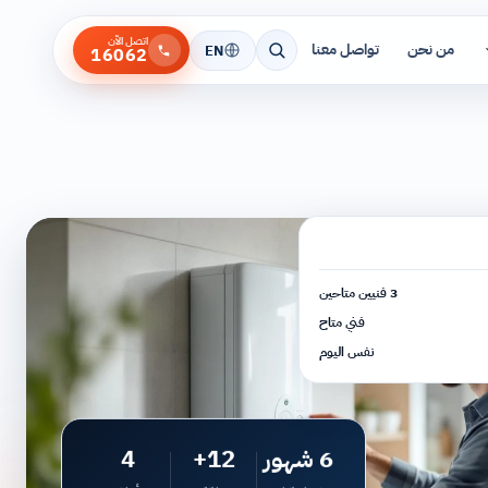
اتصل الآن
من نحن
تواصل معنا
EN
16062
3 فنيين متاحين
فني متاح
نفس اليوم
6 شهور
12+
4
ضمان كتابي
ماركة
أنواع