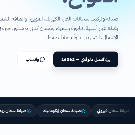
صيانة وتركيب سخانات الغاز، الكهرباء، الفوري، والطاقة الشم
بقطع غيار أصلية، فاتورة رسمية
الإشعال، التسريبات، وأنظمة الضغط.
اتصل دلوقتي — 16062
واتساب
خان فيرولي
صيانة سخان إيكوماتيك
صيانة سخان ريم