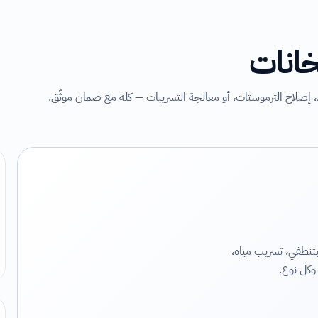
انات
اح الترموستات، أو معالجة التسريبات — كله مع ضمان موثّق.
نطفي، تسريب مياه،
وكل نوع.