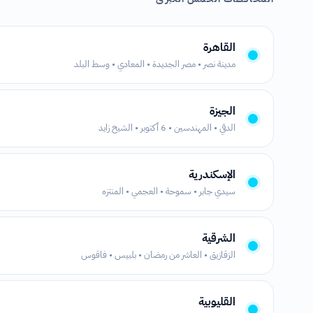
القاهرة
مدينة نصر • مصر الجديدة • المعادي • وسط البلد
الجيزة
الدقي • المهندسين • 6 أكتوبر • الشيخ زايد
الإسكندرية
سيدي جابر • سموحة • العجمي • المنتزه
الشرقية
الزقازيق • العاشر من رمضان • بلبيس • فاقوس
القليوبية