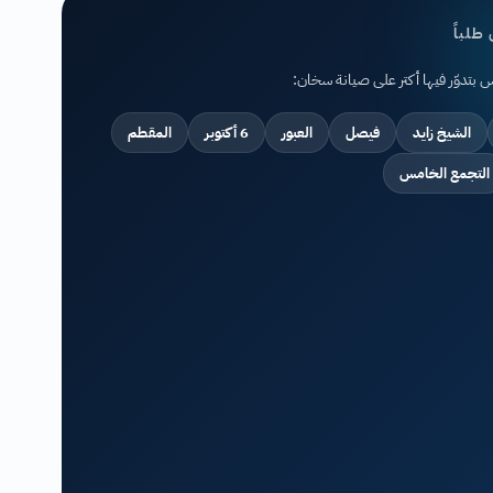
طلباً
اس بتدوّر فيها أكتر على صيانة سخان:
الشيخ زايد
فيصل
العبور
6 أكتوبر
المقطم
التجمع الخامس