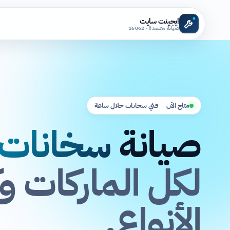
ايجينت سايت
صيانة معتمدة · 16062
متاح الآن — فني سخانات خلال ساعة
صيانة
سخانات
لكل الماركات و
الأنواع.