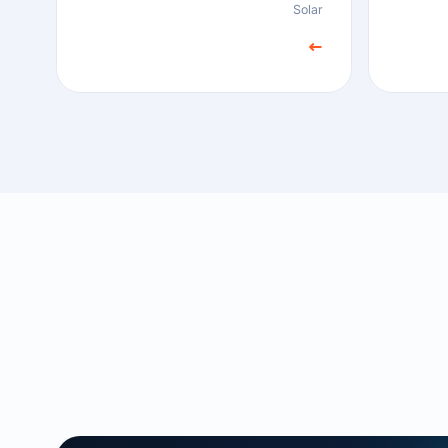
Solar
←