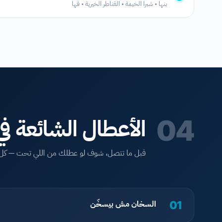
بنها • شبرا الخيمة • القناطر الخيرية • قها
الأعطال الشائعة ف
04
قبل ما تتصل، شوف لو عطلك من اللي تحت — كل عطل لي
السخان مش بيسخّن
01