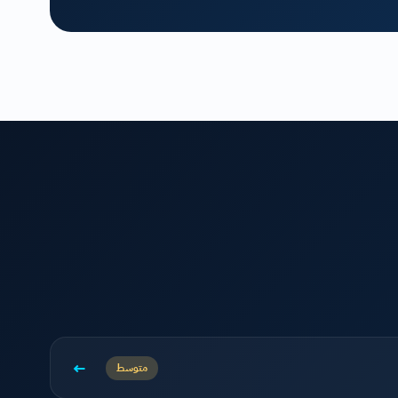
←
متوسط