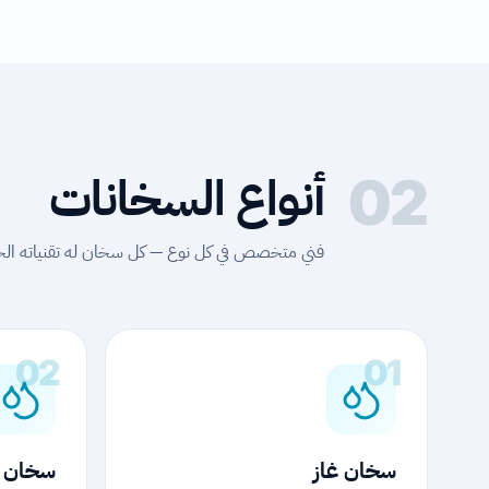
أنواع السخانات
02
فني متخصص في كل نوع — كل سخان له تقنياته الخا
02
01
سخان غاز
سخان ك