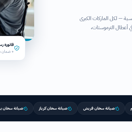
سية — لكل الماركات الكبرى
، وضمان كتابي 6 شهور. خبرة في أعطال الترموستات،
فاتورة ر
+ ضمان مو
صيانة سخان فريش
صيانة سخان كرياز
صيانة سخان بيكو