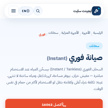
ايجينت سايت
EN
الرئيسية
الأجهزة
الأجهزة المنزلية
سخانات
/
/
/
/
فوري
سخانات
صيانة فوري
(Instant)
السخان الفوري (Instant / Tankless) بيسخّن المياه عند الاستخدام
مباشرة — مفيش خزان. بيوفر مساحة، كهرباء/غاز، ومياه ساخنة لا تنتهي.
عيبه: تكلفة شراء أعلى وكفاءته بتقل لو الاستخدام لأكتر من حمام في نفس
الوقت.
اتصل 16062