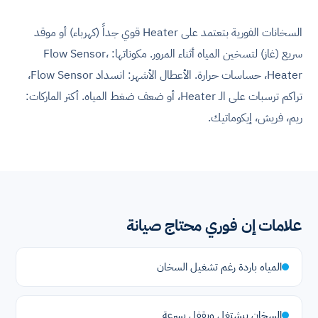
السخانات الفورية بتعتمد على Heater قوي جداً (كهرباء) أو موقد
سريع (غاز) لتسخين المياه أثناء المرور. مكوناتها: Flow Sensor،
Heater، حساسات حرارة. الأعطال الأشهر: انسداد Flow Sensor،
تراكم ترسبات على الـ Heater، أو ضعف ضغط المياه. أكتر الماركات:
ريم، فريش، إيكوماتيك.
علامات إن فوري محتاج صيانة
المياه باردة رغم تشغيل السخان
السخان بيشتغل ويقفل بسرعة