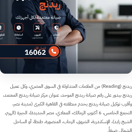
ريدنج ⁨(Reading)⁩ من العلامات المتداولة في السوق المصري، وكل عميل
ريدنج بيدور على رقم صيانة ريدنج الموحد، عنوان مركز صيانة ريدنج المعتمد،
وأقرب توكيل صيانة ريدنج يخدم منطقته في القاهرة الكبرى (مدينة نصر،
التجمع الخامس، 6 أكتوبر، الزمالك، المعادي، مصر الجديدة)، الجيزة (الهرم،
الشيخ زايد)، الإسكندرية، الشروق، الرحاب، المنصورة، طنطا، أو الساحل
الشمالي صيفاً.