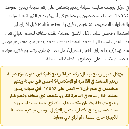
في مركز ايجينت سايت، صيانة ريدنج بتشتغل على رقم صيانة ريدنج الموحد
16062. فنيونا متخصصون في تصليح كل أجهزة ريدنج الكهربائية المنزلية
بالخطوات الصحيحة: تشخيص دقيق بالـ Multimeter قبل اقتراح أي
استبدال، فحص شامل لكل القطع المعنية، تقدير شفاف للسعر النهائي قبل
بدء العمل، استبدال القطعة المعطلة فقط بقطعة ريدنج متوافقة برقم موديل
مطابق، تركيب احترافي، اختبار تشغيل كامل بعد الإصلاح، وتسليم فاتورة موثقة
+ ضمان مكتوب على الإصلاح والقطعة المستبدلة.
كل عميل ريدنج بيسأل: رقم صيانة ريدنج كام؟ فين عنوان مركز صيانة
💡
ريدنج المعتمد في القاهرة أو الإسكندرية؟ أحسن فني صيانة ريدنج
متخصص في مصر فين؟ — اتصل على 16062، فني صيانة ريدنج
يصلك خلال ساعة في القاهرة الكبرى، بكشف فني شفاف وقطع غيار
ريدنج متوافقة وضمان مكتوب على الإصلاح. تنبيه مهم: لو جهازك
تحت ضمان ريدنج الأصلي، اتصل بالتوكيل الرسمي مباشرة. خدماتنا
للأجهزة خارج الضمان أو لرأي تاني محايد.