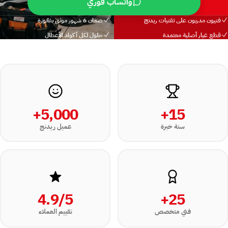
واتساب فوري
فنيون مدربون على تقنيات ريدنج
ضمان 6 شهور موثق بفاتورة
قطع غيار أصلية معتمدة
حلول لكل أكواد الأعطال
5,000+
15+
سنة خبرة
عميل ريدنج
4.9/5
25+
فني متخصص
تقييم العملاء