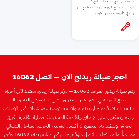
سخانات ريدنج معتمد لتصليح كل
موديلات ريدنج. فني خلال ساعة، قطع غيار
ريدنج بفاتورة، وضمان مكتوب.
احجز صيانة ريدنج الآن — اتصل 16062
رقم صيانة ريدنج الموحد 16062 — مركز صيانة ريدنج معتمد لكل أجهزة
ريدنج المنزلية في مصر. فنيون مدربون على التشخيص الدقيق بالـ
Multimeter، قطع غيار ريدنج متوافقة بفاتورة، تسعير شفاف قبل الإصلاح،
وضمان مكتوب على الإصلاح والقطعة المستبدلة. تغطية القاهرة الكبرى،
الجيزة، الإسكندرية، التجمع، 6 أكتوبر، الشروق، الرحاب، الساحل الشمالي
موسمياً، والمحافظات. اتصل دلوقتي على رقم صيانة ريدنج 16062 وفني