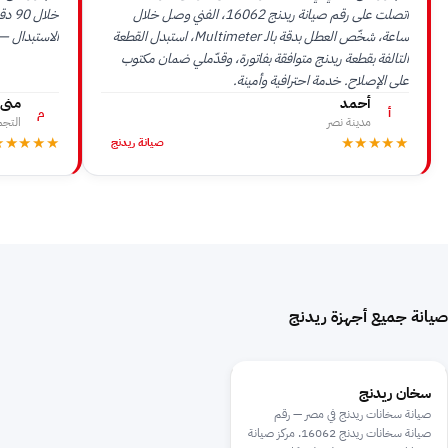
اتصلت على رقم صيانة ريدنج 16062، الفني وصل خلال
خلال
ساعة، شخّص العطل بدقة بالـ Multimeter، استبدل القطعة
الاستبدال —
التالفة بقطعة ريدنج متوافقة بفاتورة، وقدّملي ضمان مكتوب
على الإصلاح. خدمة احترافية وأمينة.
أحمد
منى
أ
م
مدينة نصر
التج
★★★★★
★★★★★
صيانة ريدنج
صيانة جميع أجهزة ريدنج
سخان ريدنج
صيانة سخانات ريدنج في مصر — رقم
صيانة سخانات ريدنج 16062. مركز صيانة