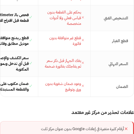
يحكم على القطعة بدون
قياس فعلي ولا أدوات
التشخيص الفني
قطعة قبل اقتراح ال
متخصصة
قطع غير متوافقة بدون
قطع ريدنج متوافقة
قطع الغيار
فاتورة
موديل مطابق وفاتو
سعر الكشف والإصلاح
يفك الجهاز قبل ذكر سعر
قبل أي تدخل وبمو
السعر النهائي
ثم يفاجئك بفاتورة ضخمة
المكتوبة
وعود ضمان شفوية بدون
ضمان مكتوب على ا
الضمان
ورق وتوقيع
والقطعة المستبدلة 
علامات تحذير من مركز غير معتمد
أرقام كثيرة متغيرة في إعلانات Google بدون عنوان مركز ثابت