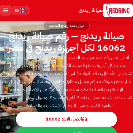
صيانة ريدنج
EN
مركز خدمة ريدنج المعتمد
صيانة ريدنج — رقم صيانة ريدنج
16062 لكل أجهزة ريدنج في مصر
اتصل على رقم صيانة ريدنج الموحد 16062 — مركز صيانة ريدنج معتمد
لتصليح كل أجهزة ريدنج المنزلية الكهربائية في مصر. فنيون مدربون على
تشخيص الأعطال بدقة بأدوات قياس متخصصة ⁨(Multimeter وغيره)⁩، قطع
غيار ريدنج متوافقة برقم موديل مطابق وفاتورة موثقة، السعر النهائي قبل بدء
الإصلاح بموافقتك المكتوبة، وضمان مكتوب على الإصلاح والقطعة
المستبدلة. خدمة عملاء ريدنج 7 أيام في الأسبوع. وصول الفني خلال ساعة في
القاهرة الكبرى ونفس اليوم في الإسكندرية والمحافظات.
اتصل الآن: 16062