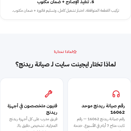
5. تنفيذ الإصلاح + ضمان مكتوب
تركيب القطعة المتوافقة، اختبار تشغيل كامل، وتسليم فاتورة + ضمان مكتوب.
لماذا تختارنا
لماذا تختار ايجينت سايت لـ صيانة ريدنج؟
رقم صيانة ريدنج موحد
فنيون متخصصون في أجهزة
16062
ريدنج
رقم صيانة ريدنج 16062 — رقم
فريق مدرب على كل أجهزة ريدنج
ثابت متاح 7 أيام في الأسبوع. خدمة
المنزلية. تشخيص دقيق بالـ