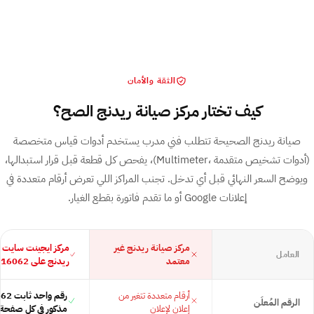
الثقة والأمان
كيف تختار مركز صيانة ريدنج الصح؟
صيانة ريدنج الصحيحة تتطلب فني مدرب يستخدم أدوات قياس متخصصة
⁨(Multimeter، أدوات تشخيص متقدمة)⁩، يفحص كل قطعة قبل قرار استبدالها،
ويوضح السعر النهائي قبل أي تدخل. تجنب المراكز اللي تعرض أرقام متعددة في
إعلانات Google أو ما تقدم فاتورة بقطع الغيار.
مركز صيانة ريدنج غير
مركز ايجينت سايت 
العامل
معتمد
ريدنج على 16062
أرقام متعددة تتغير من
الرقم المُعلَن
إعلان لإعلان
مذكور في كل صفحة 