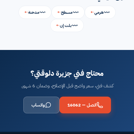
هرمي
←
مسطح
←
مدخنة
←
بلت إن
←
محتاج فني جزيرة دلوقتي؟
كشف فني، سعر واضح قبل الإصلاح، وضمان 6 شهور.
اتصل — 16062
واتساب