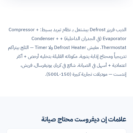
الديب فريزر Defrost بيشتغل بـ نظام تبريد بسيط: Compressor +
Evaporator (في الجدران الداخلية) + Condenser +
Thermostat. مفيش Defrost Heater ولا Timer — الثلج بيتراكم
تدريجياً ومحتاج إذابة يدوية. مكوناته القليلة بتخليه أرخص + أكثر
اعتمادية + أسهل في الصيانة. شائع في كرياز، يونيفرسال، فريش،
إندست — موديلات تجارية كبيرة (150-500L).
علامات إن ديفروست محتاج صيانة