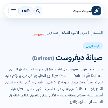
ايجينت سايت
EN
الرئيسية
الأجهزة
الأجهزة المنزلية
ديب فريزر
/
/
/
/
ديفروست
ديب فريزر
صيانة ديفروست
(Defrost)
صيانة ديب فريزر ديفروست (إذابة يدوية) في مصر — الديب فريزر العادي
Defrost (أو Manual Defrost) هو النوع التقليدي الأرخص. بيتراكم عليه
ثلج تدريجياً ومحتاج إذابة يدوية كل 6 شهور (افصل + افتح الباب + استنى
الثلج يذوب + نظّف). ميزته: أرخص + استهلاك كهرباء أقل + قطع غيار
أبسط. عيبه: محتاج صيانة يدوية + الأكل ممكن يلتصق بالثلج. شائع في
الاستخدام التجاري والقرى.