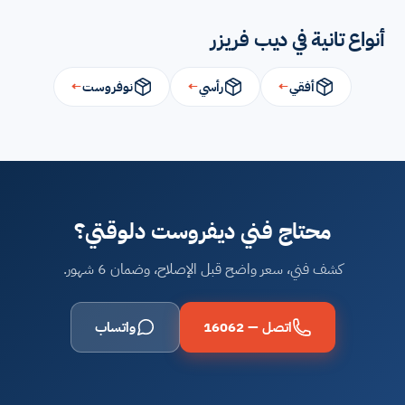
أنواع تانية في ديب فريزر
أفقي
←
رأسي
←
نوفروست
←
محتاج فني ديفروست دلوقتي؟
كشف فني، سعر واضح قبل الإصلاح، وضمان 6 شهور.
اتصل — 16062
واتساب