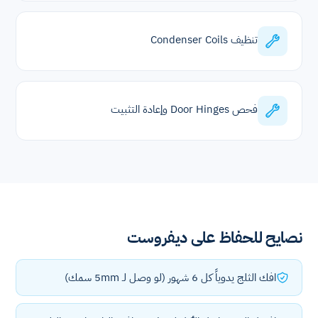
تنظيف Condenser Coils
فحص Door Hinges وإعادة التثبيت
نصايح للحفاظ على ديفروست
افك الثلج يدوياً كل 6 شهور (لو وصل لـ 5mm سمك)