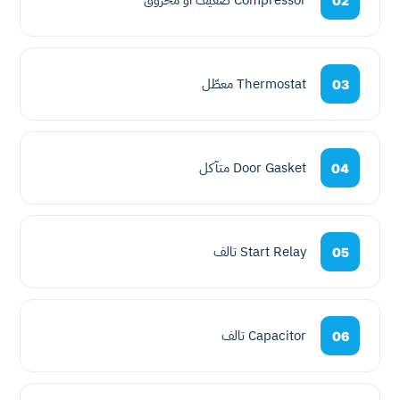
Compressor ضعيف أو محروق
02
Thermostat معطّل
03
Door Gasket متآكل
04
Start Relay تالف
05
Capacitor تالف
06