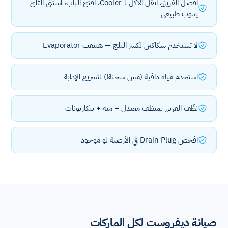
افصل الفريزر، انقل الأكل لـ Cooler، افتح الباب، استنى الثلج
يذوب طبيعي
لا تستخدم سكاكين لكسر الثلج — هتثقب Evaporator
استخدم مياه دافية (مش سخنة!) لتسريع الإذابة
نظّف الفريزر بمنظف معتدل + ميه + بيكاربونات
افحص Drain Plug في الأرضية لو موجود
صيانة ديفروست لكل الماركات