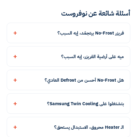
أسئلة شائعة عن نوفروست
فريزر No-Frost بيتجمّد، إيه السبب؟
ميه على أرضية الفريزر، إيه السبب؟
هل No-Frost أحسن من Defrost العادي؟
بتشتغلوا على Samsung Twin Cooling؟
الـ Heater محروق، الاستبدال يستحق؟