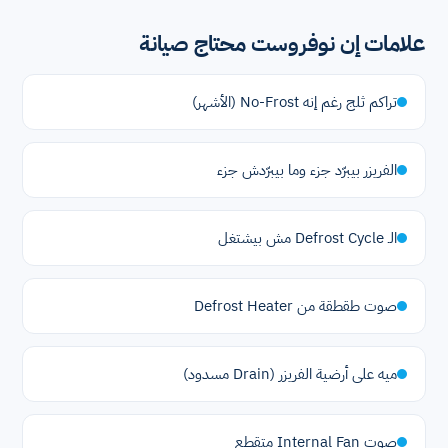
علامات إن نوفروست محتاج صيانة
تراكم ثلج رغم إنه No-Frost (الأشهر)
الفريزر بيبرّد جزء وما بيبرّدش جزء
الـ Defrost Cycle مش بيشتغل
صوت طقطقة من Defrost Heater
ميه على أرضية الفريزر (Drain مسدود)
صوت Internal Fan متقطع