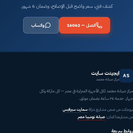
كشف فني، سعر واضح قبل الإصلاح، وضمان 6 شهور.
اتصل — 16062
واتساب
ايجينت سايت
AS
مركز صيانة معتمد
مركز صيانة معتمد لكل الأجهزة المنزلية في مصر — كل ماركة وكل
جهاز. خدمة ٢٤ ساعة بضمان موثق.
بروجكت من ضمن مشاريع شركة
سمارت سيرفيس
من مشاريعنا كمان:
صيانة توشيبا مصر
روابط سريعة