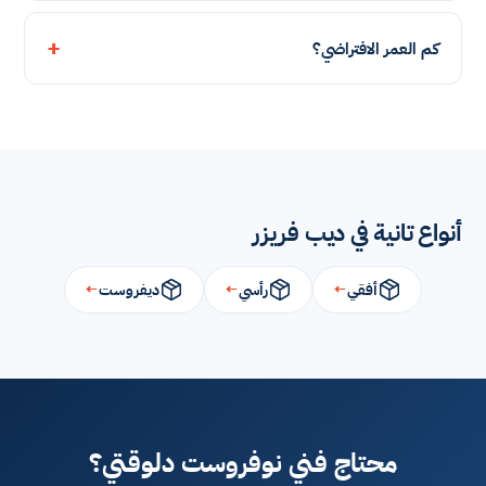
كم العمر الافتراضي؟
أنواع تانية في ديب فريزر
أفقي
←
رأسي
←
ديفروست
←
محتاج فني نوفروست دلوقتي؟