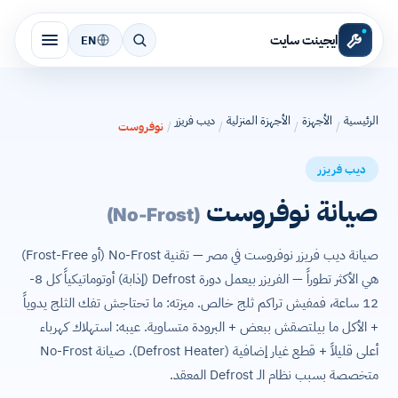
ايجينت سايت
EN
الرئيسية
الأجهزة
الأجهزة المنزلية
ديب فريزر
/
/
/
/
نوفروست
ديب فريزر
صيانة نوفروست
(No-Frost)
صيانة ديب فريزر نوفروست في مصر — تقنية No-Frost (أو Frost-Free)
هي الأكثر تطوراً — الفريزر بيعمل دورة Defrost (إذابة) أوتوماتيكياً كل 8-
12 ساعة، فمفيش تراكم ثلج خالص. ميزته: ما تحتاجش تفك الثلج يدوياً
+ الأكل ما بيلتصقش ببعض + البرودة متساوية. عيبه: استهلاك كهرباء
أعلى قليلاً + قطع غيار إضافية (Defrost Heater). صيانة No-Frost
متخصصة بسبب نظام الـ Defrost المعقد.