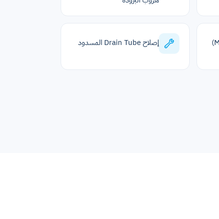
هروب البرودة
فك الثلج (Manual Defrost)
إصلاح Drain Tube المسدود