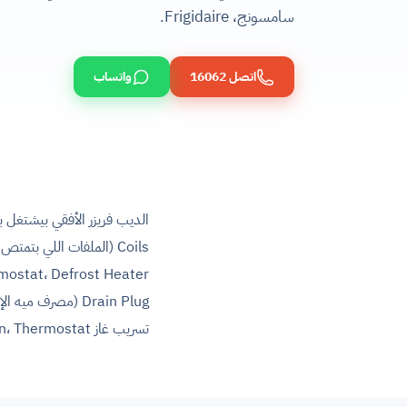
سامسونج، Frigidaire.
اتصل 16062
واتساب
تسريب غاز Freon، Thermostat معطّل، Door Gasket متآكل = هروب البرودة، تراكم ثلج (Ice Buildup).