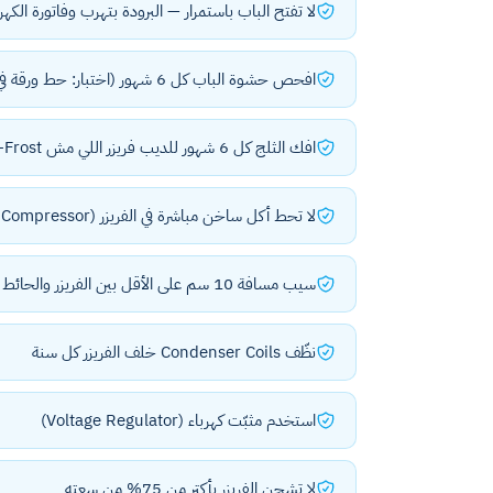
لا تفتح الباب باستمرار — البرودة بتهرب وفاتورة الكهرب
افحص حشوة الباب كل 6 شهور (اختبار: حط ورقة في الباب وأقفله — لو شدتها بسهولة، Gasket تالف)
افك الثلج كل 6 شهور للديب فريزر اللي مش No-Frost
لا تحط أكل ساخن مباشرة في الفريزر (Compressor هيشتغل بقوة زائدة)
سيب مسافة 10 سم على الأقل بين الفريزر والحائط للتهوية
نظّف Condenser Coils خلف الفريزر كل سنة
استخدم مثبّت كهرباء (Voltage Regulator)
لا تشحن الفريزر بأكتر من 75% من سعته