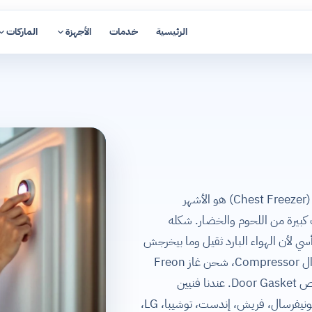
الرئيسية
خدمات
الأجهزة
الماركات
صيانة ديب فريزر أفقي في مصر — الديب فريزر الأفقي (Chest Freezer) هو الأشهر
 كبيرة من اللحوم والخضار. شكله
ي لأن الهواء البارد ثقيل وما بيخرجش
لما تفتح الباب. صيانة ديب فريزر أفقي بتشمل استبدال Compressor، شحن غاز Freon
(R134a أو R600a)، استبدال Thermostat، وفحص Door Gasket. عندنا فنيين
متخصصين في كل ماركات الديب فريزر الأفقي: كرياز، يونيفرسال، فريش، إندست، توشيبا، LG،