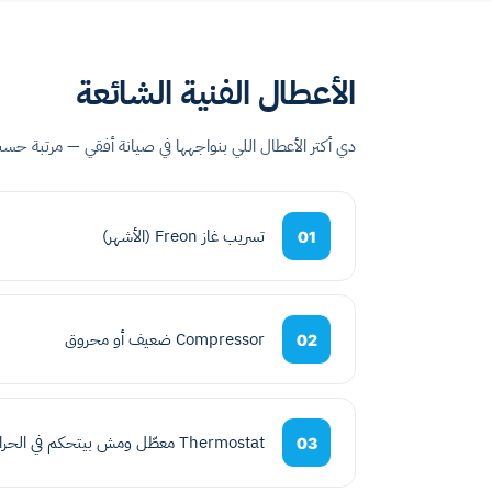
الأعطال الفنية الشائعة
دي أكتر الأعطال اللي بنواجهها في صيانة أفقي — مرتبة حس
تسريب غاز Freon (الأشهر)
01
Compressor ضعيف أو محروق
02
Thermostat معطّل ومش بيتحكم في الحرارة
03