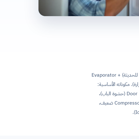
الديب فريزر الأفقي بيشتغل بـ Compressor قوي + Refrigerant (R134a للموديلات القديمة، R600a للحديثة) + Evaporator
الجانب اللي بتطرد الحرارة). مكوناته الأساسية:
Compressor (1/4 - 1/2 HP)، Thermostat، Defrost Heater (للموديلات Frost-Free)، Door Gasket (حشوة الباب)،
Drain Plug (مصرف ميه الإذابة)، Internal Light، Power Cord. أعطال الديب فريزر الأفقي الشائعة: Compressor ضعيف،