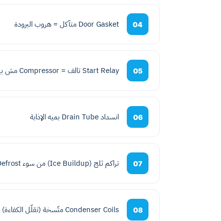
Door Gasket متآكل = هروب البرودة
04
Start Relay تالف = Compressor مش بيشتغل
05
انسداد Drain Tube بميه الإذابة
06
تراكم ثلج (Ice Buildup) من سوء Defrost
07
Condenser Coils متّسخة (تقلّل الكفاءة)
08