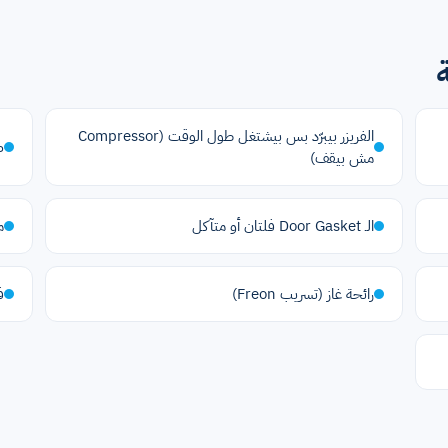
الفريزر بيبرّد بس بيشتغل طول الوقت (Compressor
صوت
مش بيقف)
الـ Door Gasket فلتان أو متآكل
م
رائحة غاز (تسريب Freon)
ف