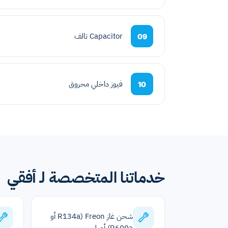
Capacitor تالف
09
فيوز داخلي محروق
10
خدماتنا المتخصصة لـ أفقي
شحن غاز Freon (R134a أو