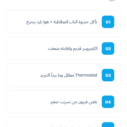
تآكل حشوة الباب المطاطية = هوا بارد بيخرج
01
الكمبروسر قديم وكفاءته ضعفت
02
Thermostat معطّل وما يبدأ التبريد
03
نقص فريون من تسريب صغير
04