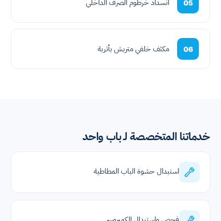
انسداد خرطوم الصرف الداخلي
05
مكثف خلفي متربش بأتربة
06
خدماتنا المتخصصة لـ باب واحد
استبدال حشوة الباب المطاطية
فحص واستبدال الكمبروسر