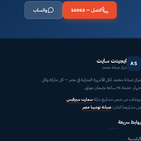
اتصل — 16062
واتساب
ايجينت سايت
AS
مركز صيانة معتمد
مركز صيانة معتمد لكل الأجهزة المنزلية في مصر — كل ماركة وكل
جهاز. خدمة ٢٤ ساعة بضمان موثق.
بروجكت من ضمن مشاريع شركة
سمارت سيرفيس
من مشاريعنا كمان:
صيانة توشيبا مصر
روابط سريعة
الرئيسية