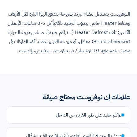
النوفروست بتشتغل بنظام تبريد بمروحة بتدفع الهوا البارد لكل الأرفف،
ومعاها Heater خاص بيدوّب الجليد تلقائياً كل 6-8 ساعات. الأعطال
الأشهر: تلف Heater Defrost (= تراكم جليد)، حساس درجة الحرارة
(Bi-metal Sensor) معطّل، أو مروحة الفريزر بتقف. أكتر الماركات في
مصر: سامسونج، LG، توشيبا، كرياز، بيكو، شارب، فريش، إندست.
علامات إن نوفروست محتاج صيانة
تراكم جليد على ظهر الفريزر من الداخل
ضعف التبريد في القسم العلوي (الثلاجة) مع الفريزر شغّال