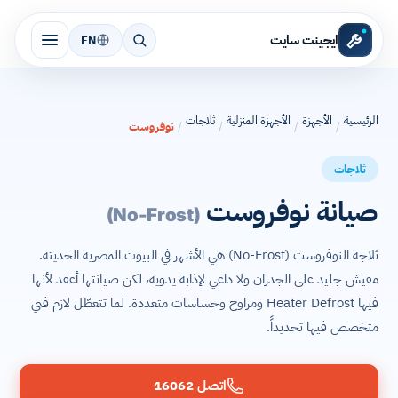
ايجينت سايت
EN
الرئيسية
الأجهزة
الأجهزة المنزلية
ثلاجات
/
/
/
/
نوفروست
ثلاجات
صيانة نوفروست
(No-Frost)
ثلاجة النوفروست (No-Frost) هي الأشهر في البيوت المصرية الحديثة.
مفيش جليد على الجدران ولا داعي لإذابة يدوية، لكن صيانتها أعقد لأنها
فيها Heater Defrost ومراوح وحساسات متعددة. لما تتعطّل لازم فني
متخصص فيها تحديداً.
اتصل 16062