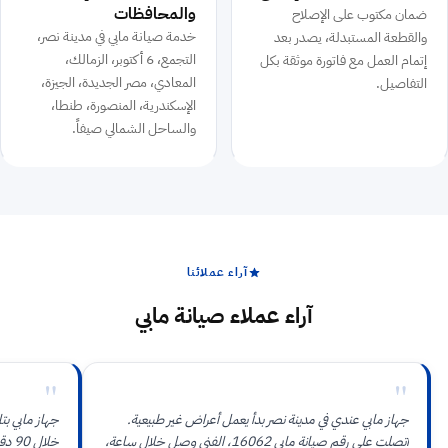
والمحافظات
ضمان مكتوب على الإصلاح
خدمة صيانة مابي في مدينة نصر،
والقطعة المستبدلة، يصدر بعد
التجمع، 6 أكتوبر، الزمالك،
إتمام العمل مع فاتورة موثقة بكل
المعادي، مصر الجديدة، الجيزة،
التفاصيل.
الإسكندرية، المنصورة، طنطا،
والساحل الشمالي صيفاً.
آراء عملائنا
آراء عملاء صيانة مابي
"
"
جهاز مابي عندي في مدينة نصر بدأ يعمل أعراض غير طبيعية.
جهاز مابي بت
اتصلت على رقم صيانة مابي 16062، الفني وصل خلال ساعة،
خلال