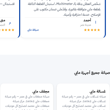
شخّص العطل بدقة بالـ Multimeter، استبدل القطعة التالفة
الاستبدال —
بقطعة مابي متوافقة بفاتورة، وقدّملي ضمان مكتوب على
الإصلاح. خدمة احترافية وأمينة.
أحمد
منى
أ
م
مدينة نصر
التج
★★★★★
★★★★★
صيانة مابي
صيانة جميع أجهزة مابي
غسالة مابي
مجفف مابي
صيانة غسالات مابي في مصر — رقم صيانة
صيانة مجففات مابي في مصر — رقم صيانة
غسالات مابي 16062. مركز صيانة
مجففات مابي 16062. مركز صيانة
غسالات مابي معتمد لتصليح كل موديلات
مجففات مابي معتمد لتصليح كل موديلات