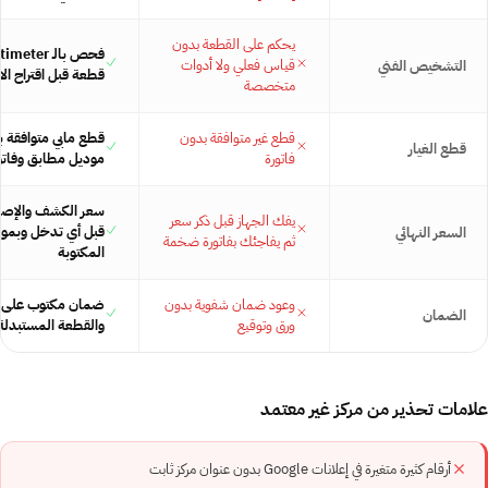
يحكم على القطعة بدون
قياس فعلي ولا أدوات
التشخيص الفني
قطعة قبل اقتراح ال
متخصصة
قطع غير متوافقة بدون
قطع مابي متوافقة ب
قطع الغيار
فاتورة
موديل مطابق وفاتو
سعر الكشف والإصلاح
يفك الجهاز قبل ذكر سعر
قبل أي تدخل وبمو
السعر النهائي
ثم يفاجئك بفاتورة ضخمة
المكتوبة
وعود ضمان شفوية بدون
ضمان مكتوب على ا
الضمان
ورق وتوقيع
والقطعة المستبدلة 
علامات تحذير من مركز غير معتمد
أرقام كثيرة متغيرة في إعلانات Google بدون عنوان مركز ثابت