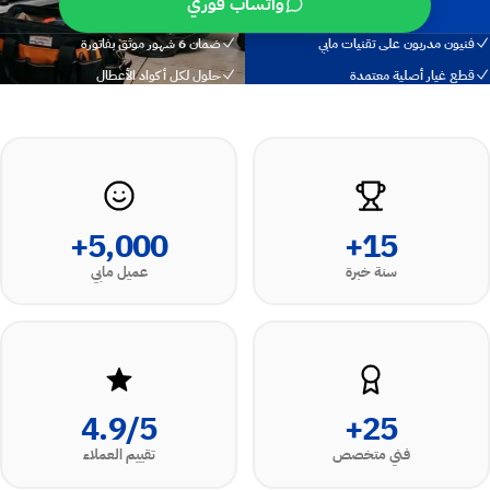
واتساب فوري
فنيون مدربون على تقنيات مابي
ضمان 6 شهور موثق بفاتورة
قطع غيار أصلية معتمدة
حلول لكل أكواد الأعطال
5,000+
15+
سنة خبرة
عميل مابي
4.9/5
25+
فني متخصص
تقييم العملاء