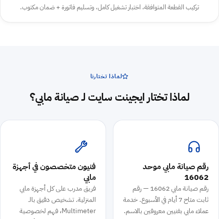
تركيب القطعة المتوافقة، اختبار تشغيل كامل، وتسليم فاتورة + ضمان مكتوب.
لماذا تختارنا
لماذا تختار ايجينت سايت لـ صيانة مابي؟
رقم صيانة مابي موحد
فنيون متخصصون في أجهزة
16062
مابي
رقم صيانة مابي 16062 — رقم
فريق مدرب على كل أجهزة مابي
ثابت متاح 7 أيام في الأسبوع. خدمة
المنزلية. تشخيص دقيق بالـ
عملاء مابي بفنيين معروفين بالاسم.
Multimeter، فهم لخصوصية