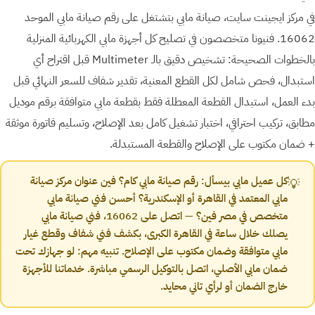
في مركز ايجينت سايت، صيانة مابي بتشتغل على رقم صيانة مابي الموحد
16062. فنيونا متخصصون في تصليح كل أجهزة مابي الكهربائية المنزلية
بالخطوات الصحيحة: تشخيص دقيق بالـ Multimeter قبل اقتراح أي
استبدال، فحص شامل لكل القطع المعنية، تقدير شفاف للسعر النهائي قبل
بدء العمل، استبدال القطعة المعطلة فقط بقطعة مابي متوافقة برقم موديل
مطابق، تركيب احترافي، اختبار تشغيل كامل بعد الإصلاح، وتسليم فاتورة موثقة
+ ضمان مكتوب على الإصلاح والقطعة المستبدلة.
كل عميل مابي بيسأل: رقم صيانة مابي كام؟ فين عنوان مركز صيانة
💡
مابي المعتمد في القاهرة أو الإسكندرية؟ أحسن فني صيانة مابي
متخصص في مصر فين؟ — اتصل على 16062، فني صيانة مابي
يصلك خلال ساعة في القاهرة الكبرى، بكشف فني شفاف وقطع غيار
مابي متوافقة وضمان مكتوب على الإصلاح. تنبيه مهم: لو جهازك تحت
ضمان مابي الأصلي، اتصل بالتوكيل الرسمي مباشرة. خدماتنا للأجهزة
خارج الضمان أو لرأي تاني محايد.