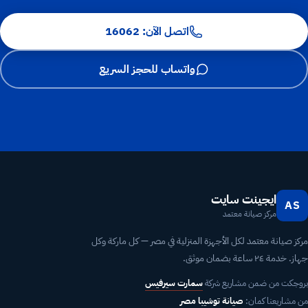
اتصل الآن: 16062
واتساب للحجز السريع
ايجينت سايت
AS
مركز صيانة معتمد
مركز صيانة معتمد لكل الأجهزة المنزلية في مصر — كل ماركة وكل
جهاز. خدمة ٢٤ ساعة بضمان موثق.
بروجكت من ضمن مشاريع شركة
سمارت سيرفيس
من مشاريعنا كمان:
صيانة توشيبا مصر