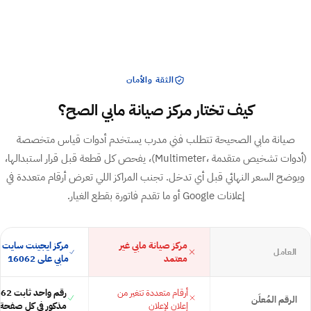
الثقة والأمان
كيف تختار مركز صيانة مابي الصح؟
صيانة مابي الصحيحة تتطلب فني مدرب يستخدم أدوات قياس متخصصة
⁨(Multimeter، أدوات تشخيص متقدمة)⁩، يفحص كل قطعة قبل قرار استبدالها،
ويوضح السعر النهائي قبل أي تدخل. تجنب المراكز اللي تعرض أرقام متعددة في
إعلانات Google أو ما تقدم فاتورة بقطع الغيار.
مركز صيانة مابي غير
مركز ايجينت سايت 
العامل
معتمد
مابي على 16062
أرقام متعددة تتغير من
الرقم المُعلَن
إعلان لإعلان
مذكور في كل صفحة 