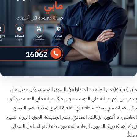
مابي ⁨(Mabe)⁩ من العلامات المتداولة في السوق المصري، وكل عميل مابي
بيدور على رقم صيانة مابي الموحد، عنوان مركز صيانة مابي المعتمد، وأقرب
توكيل صيانة مابي يخدم منطقته في القاهرة الكبرى (مدينة نصر، التجمع
الخامس، 6 أكتوبر، الزمالك، المعادي، مصر الجديدة)، الجيزة (الهرم، الشيخ
زايد)، الإسكندرية، الشروق، الرحاب، المنصورة، طنطا، أو الساحل الشمالي
صيفاً.