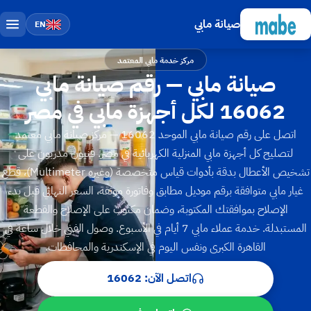
صيانة مابي
EN
مركز خدمة مابي المعتمد
صيانة مابي — رقم صيانة مابي
16062 لكل أجهزة مابي في مصر
اتصل على رقم صيانة مابي الموحد 16062 — مركز صيانة مابي معتمد
لتصليح كل أجهزة مابي المنزلية الكهربائية في مصر. فنيون مدربون على
تشخيص الأعطال بدقة بأدوات قياس متخصصة ⁨(Multimeter وغيره)⁩، قطع
غيار مابي متوافقة برقم موديل مطابق وفاتورة موثقة، السعر النهائي قبل بدء
الإصلاح بموافقتك المكتوبة، وضمان مكتوب على الإصلاح والقطعة
المستبدلة. خدمة عملاء مابي 7 أيام في الأسبوع. وصول الفني خلال ساعة في
القاهرة الكبرى ونفس اليوم في الإسكندرية والمحافظات.
اتصل الآن: 16062