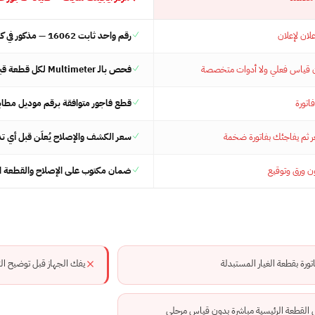
علان لإعلان
رقم واحد ثابت 16062 — مذكور في كل صفحة وفاتورة
ن قياس فعلي ولا أدوات متخصصة
فحص بالـ Multimeter لكل قطعة قبل اقتراح الاستبدال
اتورة
قطع فاجور متوافقة برقم موديل مطابق
ر ثم يفاجئك بفاتورة ضخمة
سعر الكشف والإصلاح يُعلَن قبل أي ت
 ورق وتوقيع
ضمان مكتوب على الإصلاح والقطعة ال
تورة بقطعة الغيار المستبدلة
يفك الجهاز قبل توضيح الت
 القطعة الرئيسية مباشرة بدون قياس مرحلي