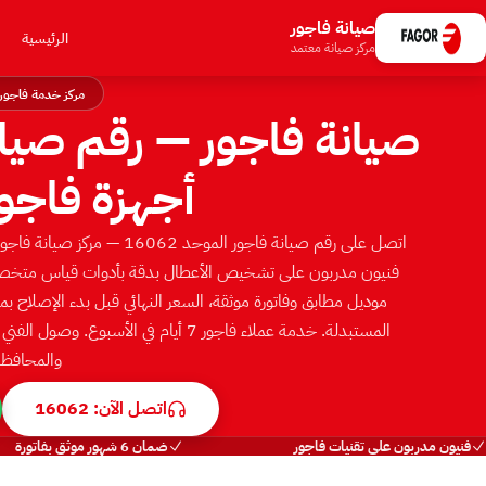
صيانة فاجور
الرئيسية
مركز صيانة معتمد
مركز خدمة فاجور
أجهزة فاجو
اتصل على رقم صيانة فاجور المو
موديل مطابق وفاتورة موثقة، السعر النهائي قبل بدء الإصلاح 
المستبدلة. خدمة عملاء فاجور 7 أيام في ا
والمحافظا
اتصل الآن: 16062
فنيون مدربون على تقنيات فاجور
ضمان 6 شهور موثق بفاتورة