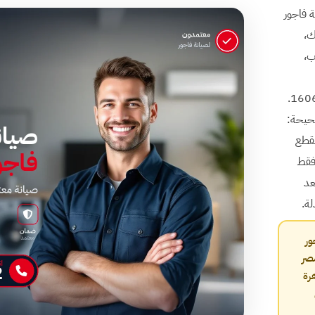
ة فاجور
وبر، الزمالك،
ب،
في مركز ايجينت سايت، صيانة فاجور بتشتغل على رقم صيانة فاجور الموحد 16062.
صحيحة:
 القطع
 فقط
عد
ة.
ور
صر
هرة