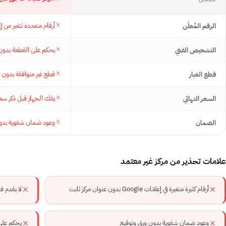
أرقام متعددة تتغير من إ
الرقم المُعلَن
يحكم على القطعة بدو
التشخيص الفني
قطع غير متوافقة بدون ف
قطع الغيار
يفك الجهاز قبل ذكر سع
السعر النهائي
وعود ضمان شفوية بدون
الضمان
علامات تحذير من مركز غير معتمد
أرقام كثيرة متغيرة في إعلانات Google بدون عنوان مركز ثابت
لا يقدم فا
وعود ضمان شفوية بدون ورق وتوقيع
يحكم على