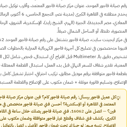
رقم صيانة فاجور الموحد، عنوان مركز صيانة فاجور المعتمد، وأقرب توكيل صيان
يخدم منطقته في القاهرة الكبرى (مدينة نصر، التجمع الخامس، 6 أكت
المعادي، مصر الجديدة)، الجيزة (الهرم، الشيخ زايد)، الإسكندرية، الشروق، الرحا
المنصورة، طنطا، أو الساحل الشمالي صيفاً.
فنيونا متخصصون في تصليح كل أجهزة فاجور الكهربائية المنزلية بالخطوات ال
تشخيص دقيق بالـ Multimeter قبل اقتراح أي استبدال، فحص شامل لكل
المعنية، تقدير شفاف للسعر النهائي قبل بدء العمل، استبدال القطعة المعطلة
بقطعة فاجور متوافقة برقم موديل مطابق، تركيب احترافي، اختبار تشغيل كامل ب
الإصلاح، وتسليم فاتورة موثقة + ضمان مكتوب على الإصلاح والقطعة المستبدل
كل عميل فاجور بيسأل: رقم صيانة فاجور كام؟ فين عنوان مركز صيانة فاج
💡
المعتمد في القاهرة أو الإسكندرية؟ أحسن فني صيانة فاجور متخصص في م
فين؟ — اتصل على 16062، فني صيانة فاجور يصلك خلال ساعة في القا
الكبرى، بكشف فني شفاف وقطع غيار فاجور متوافقة وضمان مكتوب على
الإصلاح. تنبيه مهم: لو جهازك تحت ضمان فاجور الأصلي، اتصل بالتوكيل