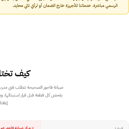
الرسمي مباشرة. خدماتنا للأجهزة خارج الضمان أو لرأي تاني محايد.
كيف تختار
يفحص كل قطعة قبل قرار استبدالها، ويو
إعلانات Google أو ما تقدم ف
مركز صيانة فاجور غير
العامل