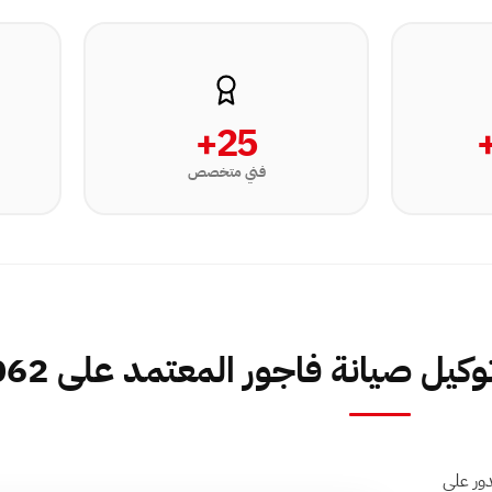
25+
فني متخصص
يل صيانة فاجور المعتمد على 16062
يدور على