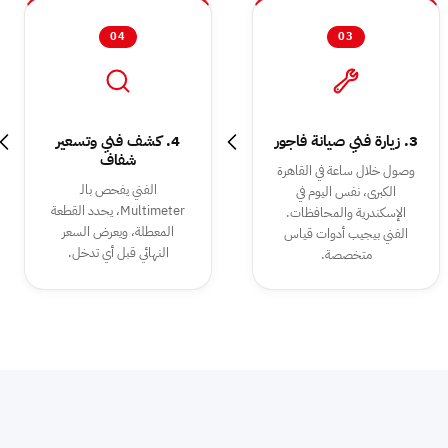
04
03
3. زيارة فني صيانة فاجور
4. كشف فني وتسعير
شفاف
وصول خلال ساعة في القاهرة
الفني يفحص بالـ
الكبرى، نفس اليوم في
Multimeter، يحدد القطعة
الإسكندرية والمحافظات.
المعطلة، ويعرض السعر
الفني بيجيب أدوات قياس
النهائي قبل أي تدخل.
متخصصة.