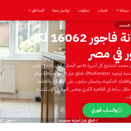
صيانة
تقنيات
خطوات
تواصل معنا
المناطق
 المعتمد
صيانة فاجور — رقم صيانة فاجور 16062 لكل
ر في مصر
حد 16062 — مركز صيانة فاجور معتمد لتصليح كل أجهزة فاجور المنزلية الكهربائية في مصر.
فنيون مدربون على تشخيص الأعطال بدقة بأدوات قياس متخصصة ⁨(Multimeter وغيره)⁩، قطع غيار فاجور متوافقة برقم
بموافقتك المكتوبة، وضمان مكتوب على الإصلاح والقطعة
لأسبوع. وصول الفني خلال ساعة في القاهرة الكبرى ونفس اليوم في الإسكندرية
ت.
واتساب فوري
قطع غيار أصلية معتمدة
حلول لكل 