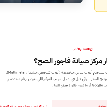
الثقة والأمان
 مركز صيانة فاجور الصح؟
صيانة فاجور الصحيحة تتطلب فني مدرب يستخدم أدوات قياس متخصصة ⁨(Multimeter، أدوات تشخيص متقدمة)⁩،
ضح السعر النهائي قبل أي تدخل. تجنب المراكز اللي تعرض أرقام متعددة في
اتورة بقطع الغيار.
 معتمد
مركز ايجينت سايت — صيانة فاجور على 62