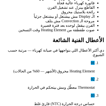
فاتورة كهرباء عالية فجأة
القاطع بينزل عند تشغيل الفرن
رائحة بلاستيك محروق
الـ Display مش بيشتغل أو بيشتغل جزئياً
مروحة الـ Convection مش بتلف
الفرن بيقفل لوحده بعد فترة قصيرة
صوت طقطقة من Heating Element وقت التسخين
الأعطال الفنية الشائعة
دي أكتر الأعطال اللي بنواجهها في صيانة كهرباء — مرتبة حسب
الشيوع.
01
Heating Element محروق (الأشهر — 60% من الحالات)
02
Thermostat معطّل ومش بيتحكم في الحرارة
03
حساس درجة الحرارة (NTC) قارئ غلط