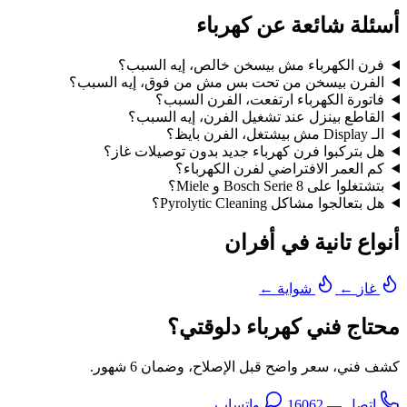
أسئلة شائعة عن كهرباء
فرن الكهرباء مش بيسخن خالص، إيه السبب؟
الفرن بيسخن من تحت بس مش من فوق، إيه السبب؟
فاتورة الكهرباء ارتفعت، الفرن السبب؟
القاطع بينزل عند تشغيل الفرن، إيه السبب؟
الـ Display مش بيشتغل، الفرن بايظ؟
هل بتركبوا فرن كهرباء جديد بدون توصيلات غاز؟
كم العمر الافتراضي لفرن الكهرباء؟
بتشتغلوا على Bosch Serie 8 و Miele؟
هل بتعالجوا مشاكل Pyrolytic Cleaning؟
أنواع تانية في أفران
غاز
←
شواية
←
محتاج فني كهرباء دلوقتي؟
كشف فني، سعر واضح قبل الإصلاح، وضمان 6 شهور.
اتصل — 16062
واتساب