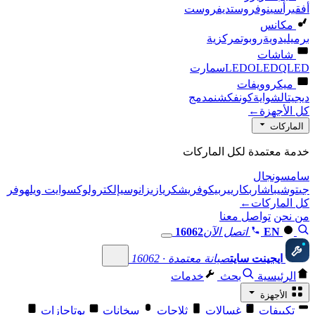
أفقي
رأسي
نوفروست
ديفروست
مكانس
برميل
يدوية
روبوت
مركزية
شاشات
QLED
OLED
LED
سمارت
ميكروويفات
ديجيتال
شواية
كونفكشن
مدمج
كل الأجهزة
←
الماركات
خدمة معتمدة لكل الماركات
سامسونج
ال
جي
توشيبا
شارب
كاريير
بيكو
فريش
كريازي
زانوسي
إلكترولوكس
وايت ويل
هوفر
كل الماركات
←
من نحن
تواصل معنا
EN
اتصل الآن
16062
ايجينت سايت
صيانة معتمدة · 16062
الرئيسية
بحث
خدمات
الأجهزة
تكييفات
غسالات
ثلاجات
سخانات
بوتاجازات