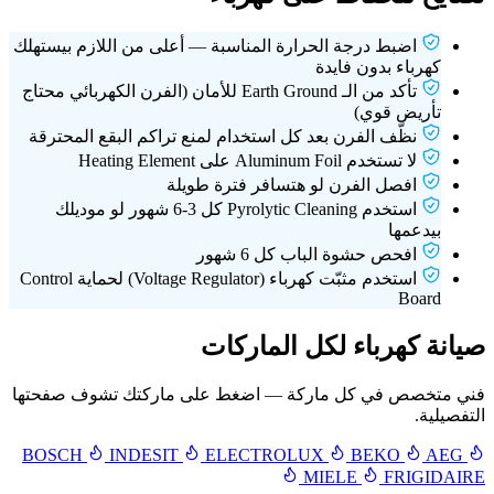
اضبط درجة الحرارة المناسبة — أعلى من اللازم بيستهلك
كهرباء بدون فايدة
تأكد من الـ Earth Ground للأمان (الفرن الكهربائي محتاج
تأريض قوي)
نظّف الفرن بعد كل استخدام لمنع تراكم البقع المحترقة
لا تستخدم Aluminum Foil على Heating Element
افصل الفرن لو هتسافر فترة طويلة
استخدم Pyrolytic Cleaning كل 3-6 شهور لو موديلك
بيدعمها
افحص حشوة الباب كل 6 شهور
استخدم مثبّت كهرباء (Voltage Regulator) لحماية Control
Board
صيانة كهرباء لكل الماركات
فني متخصص في كل ماركة — اضغط على ماركتك تشوف صفحتها
التفصيلية.
BOSCH
INDESIT
ELECTROLUX
BEKO
AEG
MIELE
FRIGIDAIRE