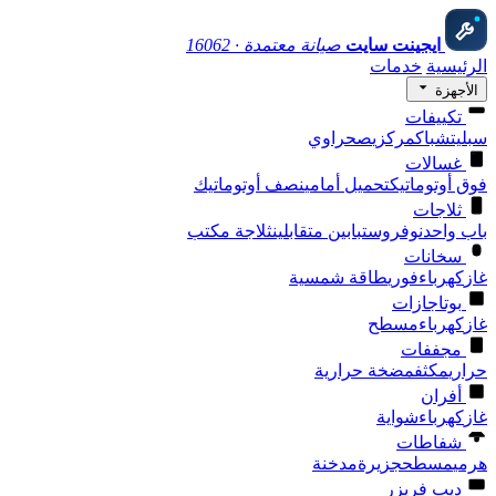
ايجينت سايت
صيانة معتمدة · 16062
الرئيسية
خدمات
الأجهزة
تكييفات
سبليت
شباك
مركزي
صحراوي
غسالات
فوق أوتوماتيك
تحميل أمامي
نصف أوتوماتيك
ثلاجات
باب واحد
نوفروست
بابين متقابلين
ثلاجة مكتب
سخانات
غاز
كهرباء
فوري
طاقة شمسية
بوتاجازات
غاز
كهرباء
مسطح
مجففات
حراري
مكثف
مضخة حرارية
أفران
غاز
كهرباء
شواية
شفاطات
هرمي
مسطح
جزيرة
مدخنة
ديب فريزر