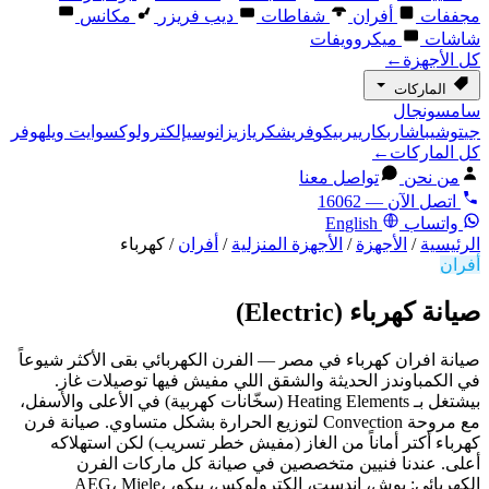
مجففات
أفران
شفاطات
ديب فريزر
مكانس
شاشات
ميكروويفات
كل الأجهزة
←
الماركات
سامسونج
ال
جي
توشيبا
شارب
كاريير
بيكو
فريش
كريازي
زانوسي
إلكترولوكس
وايت ويل
هوفر
كل الماركات
←
من نحن
تواصل معنا
اتصل الآن — 16062
واتساب
English
الرئيسية
/
الأجهزة
/
الأجهزة المنزلية
/
أفران
/
كهرباء
أفران
صيانة كهرباء
(Electric)
صيانة افران كهرباء في مصر — الفرن الكهربائي بقى الأكثر شيوعاً
في الكمباوندز الحديثة والشقق اللي مفيش فيها توصيلات غاز.
بيشتغل بـ Heating Elements (سخّانات كهربية) في الأعلى والأسفل،
مع مروحة Convection لتوزيع الحرارة بشكل متساوي. صيانة فرن
كهرباء أكتر أماناً من الغاز (مفيش خطر تسريب) لكن استهلاكه
أعلى. عندنا فنيين متخصصين في صيانة كل ماركات الفرن
الكهربائي: بوش، إندست، إلكترولوكس، بيكو، AEG، Miele،