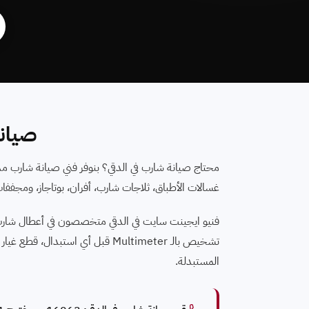
صيانة 
محتاج صيانة شارب في الدقي؟ بنوفر فني صيانة شارب مد
غسالات الأطباق، ثلاجات شارب، أفران، بوتاجاز، ومجففات Sharp. اتصل 6062
فنيو ايجينت سايت في الدقي متخصصون في أعطال شارب
تشخيص بالـ Multimeter قبل أي ا
المستبدلة.