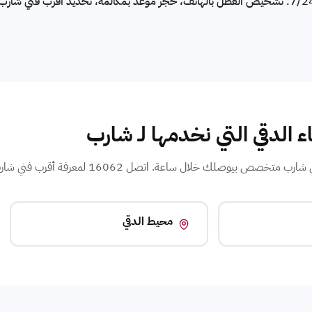
رقم صيانة شارب في الدقي: 16062 — مفتوح 7/24. تشخيص العطل بالهاتف، حجز موعد بمكالمة، تحديد أقرب فن
ء الدقي التي نخدمها لـ شارب
 بيوصلك خلال ساعة. اتصل 16062 لمعرفة أقرب فني شارب في حيك.
محيط الدقي