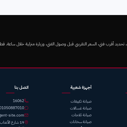
م الدقي على مدار 24 ساعة. تشخيص فوري، تحديد أقرب فني، السعر التقريبي قبل وصول الفني، وزيارة منزلية خلال ساعة. ق
أجهزة شعبية
اتصل بنا
16062
صيانة تكييفات
01050887010
صيانة غسالات
صيانة ثلاجات
gent-site.com
صيانة سخانات
19 شارع الأعنا