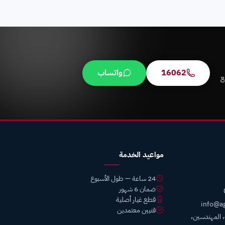
16062
واتساب
طع
مواعيد الخدمة
24 ساعة — طول الأسبوع
ضمان 6 شهور
قطع غيار أصلية
info@a
فنيين معتمدين
ب، المهندسين،