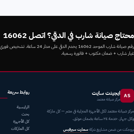
محتاج صيانة شارب في الدقي؟ اتصل 16062
رقم صيانة شارب الموحد 16062 يخد
غيار شارب + ضمان مكتوب + فاتورة رسمية.
روابط سريعة
ايجينت سايت
AS
مركز صيانة معتمد
الرئيسية
مركز صيانة معتمد لكل الأجهزة المنزلية في مصر — كل ماركة
بحث
وكل جهاز. خدمة ٢٤ ساعة بضمان موثق.
كل الأجهزة
كل الماركات
بروجكت من ضمن مشاريع شركة
سمارت سيرفيس