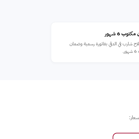
توب 6 شهور
اح شارب في الدقي بفاتورة رسمية وضمان
ر.
سعار: