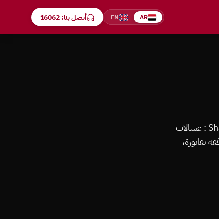
أتصل بنا: 16062
EN
AR
اتصل على رقم صيانة شارب الموحد 16062 — مركز صيانة شارب معتمد يخدم الدقي. تصليح كل أجهزة Sharp : غسالات
ة بفاتورة،