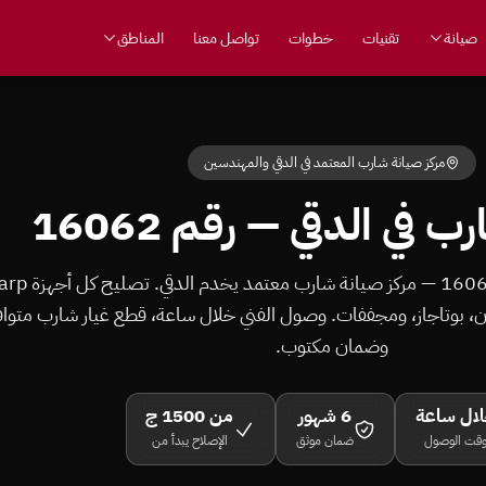
صيانة
تقنيات
خطوات
تواصل معنا
المناطق
مركز صيانة شارب المعتمد في الدقي والمهندسين
 في الدقي — رقم 16062
ن، بوتاجاز، ومجففات. وصول الفني خلال ساعة، قطع غيار شارب متوافق
وضمان مكتوب.
ال ساعة
6 شهور
من 1500 ج
قت الوصول
ضمان موثق
الإصلاح يبدأ من