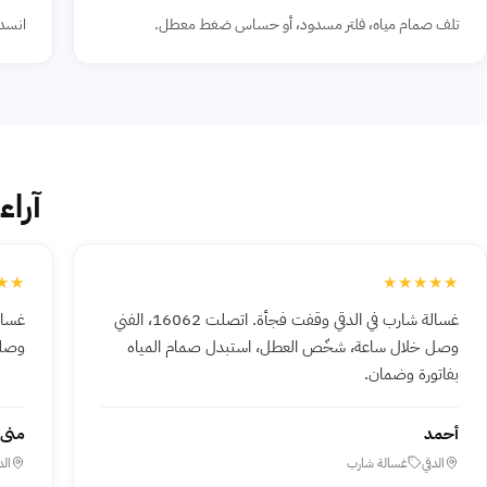
تلف صمام مياه، فلتر مسدود، أو حساس ضغط معطل.
انسدا
آراء
★★
★★★★★
غسالة شارب في الدقي وقفت فجأة. اتصلت 16062، الفني
غسال
وصل خلال ساعة، شخّص العطل، استبدل صمام المياه
وصلن
بفاتورة وضمان.
أحمد
منى
الدقي
غسالة شارب
الد