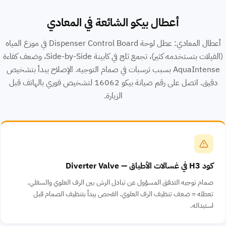
أعطال بيكو الشائعة في المعادي
أعطال المعادي: عطل لوحة Dispenser Control Board في موزع المياه
(الفيلات بتستخدمه كثير)، تجمع ثلج في كابينة Side-by-Side، وضعف كفاءة
AquaIntense بسبب ترسبات في صمام التوجيه. الإصلاح يبدأ بتشخيص
دقيق. اتصل على رقم صيانة بيكو 16062 لتشخيص فوري بالهاتف قبل
الزيارة.
كود H3 في غسالات الأطباق — Diverter Valve
صمام توجيه التدفق المسؤول عن تبادل الرش بين الرف العلوي والسفلي.
تعطله = ضعف تنظيف الرف العلوي. الفحص يبدأ بتنظيف الصمام قبل
استبداله.