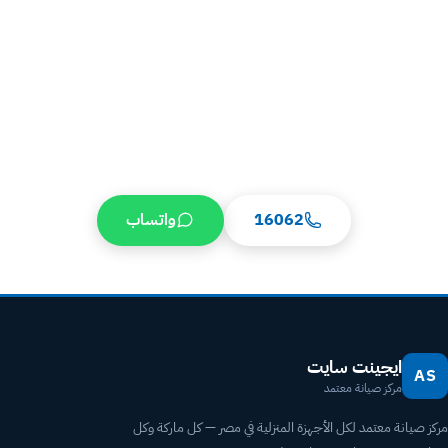
احجز صيانة بيكو في المعادي — اتصل 16062
رقم صيانة بيكو الموحد 16062 يخدم المعادي على مدار 24 ساعة. مركز صيانة
بيكو متخصص في غسالات الأطباق، الغسالات، الثلاجات، والديب فريزر Beko.
تشخيص فوري لأكواد الأعطال ⁨(H1-H7، E01-E29، E0-E9)⁩، حلول لتقنيات
HarvestFresh و NeoFrost و ProSmart Inverter و AquaIntense.
وصول خلال خلال 35 دقيقة. قطع غيار Beko أصلية + ضمان مكتوب + فاتورة
موثقة.
16062
واتساب
ايجينت سايت
AS
مركز صيانة معتمد
مركز صيانة معتمد لكل الأجهزة المنزلية في مصر — كل ماركة وكل