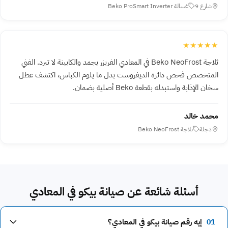
شارع 9
غسالة Beko ProSmart Inverter
★★★★★
ثلاجة Beko NeoFrost في المعادي الفريزر يجمد والكابينة لا تبرد. الفني
المتخصص فحص دائرة الديفروست بدل ما يلوم الكباس، اكتشف عطل
سخان الإذابة واستبدله بقطعة Beko أصلية بضمان.
محمد خالد
دجلة
ثلاجة Beko NeoFrost
أسئلة شائعة عن صيانة بيكو في المعادي
01
إيه رقم صيانة بيكو في المعادي؟