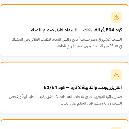
كود E04 في الغسالات — انسداد فلاتر صمام المياه
السبب الأشهر في مصر بسبب أملاح وكلس المياه. تنظيف الفلاتر يحل المشكلة
في 80% من الحالات بدون استبدال أي قطعة.
الفريزر يجمد والكابينة لا تبرد — كود E1/E4
فشل دائرة الديفروست في ثلاجات NeoFrost. الفني يذيب الجليد أولاً ويفحص
السخان والثرمستور قبل الحكم على الكباس.