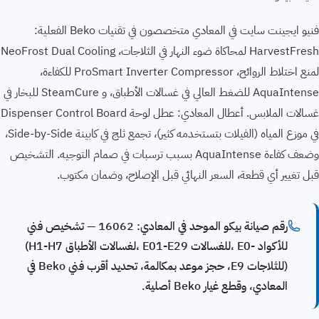
فنيو ايجينت سايت في المعادي متخصصون في تقنيات Beko الفعلية:
HarvestFresh لمحاكاة ضوء النهار في الثلاجات، NeoFrost Dual Cooling
لمنع اختلاط الروائح، ProSmart Inverter Compressor للكفاءة،
AquaIntense للضغط العالي في غسالات الأطباق، و SteamCure للبخار في
غسالات الملابس. أعطال المعادي: عطل لوحة Dispenser Control Board
في موزع المياه (الفيلات بتستخدمه كثير)، تجمع ثلج في كابينة Side-by-Side،
وضعف كفاءة AquaIntense بسبب ترسبات في صمام التوجيه. التشخيص
قبل تغيير أي قطعة، السعر النهائي قبل الإصلاح، وضمان مكتوب.
رقم صيانة بيكو الموحد في المعادي: 16062 — تشخيص فني
للأكواد ⁨(H1-H7 لغسالات الأطباق، E01-E29 للغسالات، E0-
E9 للثلاجات)⁩، حجز موعد بمكالمة، تحديد أقرب فني Beko في
المعادي، وقطع غيار Beko أصلية.