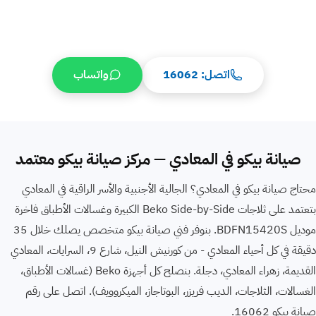
خلال 35 دقيقة
6 شهور
من 1500 ج
وقت الوصول
ضمان موثق
الإصلاح يبدأ من
اتصل: 16062
واتساب
صيانة بيكو في المعادي — مركز صيانة بيكو معتمد
محتاج صيانة بيكو في المعادي؟ الجالية الأجنبية والأسر الراقية في المعادي
بتعتمد على ثلاجات Beko Side-by-Side الكبيرة وغسالات الأطباق فاخرة
موديل BDFN15420S. بنوفر فني صيانة بيكو متخصص يصلك خلال 35
دقيقة في كل أحياء المعادي - من كورنيش النيل، شارع 9، السرايات، المعادي
القديمة، زهراء المعادي، دجلة. بنصلح كل أجهزة Beko (غسالات الأطباق،
الغسالات، الثلاجات، الديب فريزر، البوتاجاز، الميكروويف). اتصل على رقم
صيانة بيكو 16062.