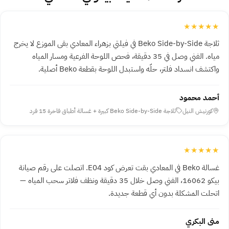
★★★★★
ثلاجة Beko Side-by-Side في فيلتي بزهراء المعادي بقى الموزع لا يخرج
مياه. الفني وصل في 35 دقيقة، فحص اللوحة الفرعية ومسار المياه
واكتشف انسداد فلتر، حلّه واستبدل اللوحة بقطعة Beko أصلية.
أحمد محمود
كورنيش النيل
ثلاجة Beko Side-by-Side كبيرة + غسالة أطباق فاخرة 15 فرد
★★★★★
غسالة Beko في المعادي بقت تعرض كود E04. اتصلت على رقم صيانة
بيكو 16062، الفني وصل خلال 35 دقيقة ونظف فلاتر سحب المياه —
اتحلت المشكلة بدون أي قطعة جديدة.
منى البكري