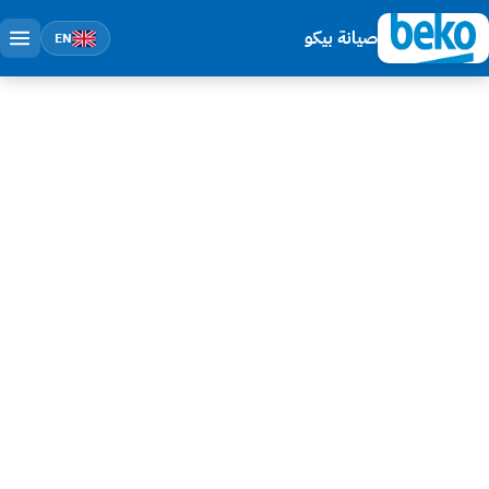
صيانة بيكو
EN
مركز صيانة بيكو المعتمد في المعادي
صيانة بيكو في المعادي — رقم صيانة
بيكو 16062
اتصل على رقم صيانة بيكو الموحد 16062 — مركز صيانة بيكو معتمد في
المعادي. تصليح غسالات الأطباق Beko (الأكثر مبيعاً في مصر)، غسالات Beko
Front Load، ثلاجات Beko NeoFrost و HarvestFresh، وديب فريزر بيكو.
الجالية الأجنبية والأسر الراقية في المعادي بتعتمد على ثلاجات Beko Side-by-
Side الكبيرة وغسالات الأطباق فاخرة موديل BDFN15420S. خدمة عملاء بيكو
24 ساعة، فني متخصص يصلك خلال 35 دقيقة، وضمان مكتوب على الإصلاح.