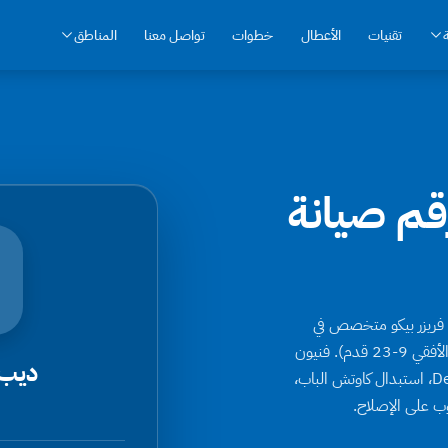
تقنيات
الأعطال
خطوات
تواصل معنا
المناطق
قم صيانة
حد 16062 — مركز صيانة ديب فريزر بيكو متخصص في
تصليح كل موديلات Beko Deep Freezer (الرأسي بسعات 7-21 قدم والأفقي 9-23 قدم). فنيون
ديب 
متخصصون في تقنية ProSmart Inverter Compressor، دائرة Defrost، استبدال كاوتش الباب،
ب على الإصلاح.