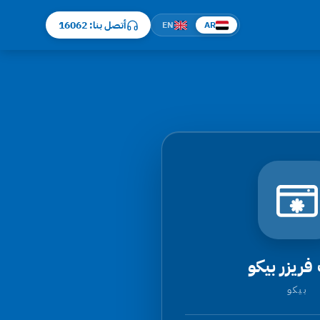
أتصل بنا: 16062
EN
AR
فريزر بيكو
بيكو