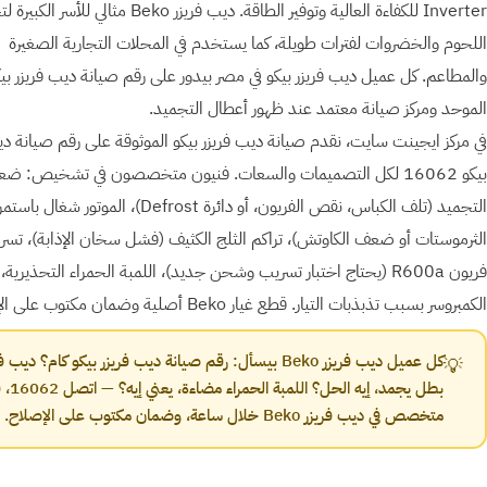
Inverter للكفاءة العالية وتوفير الطاقة. ديب فريزر Beko مثالي للأس
اللحوم والخضروات لفترات طويلة، كما يستخدم في المحلات التجارية الصغيرة
والمطاعم. كل عميل ديب فريزر بيكو في مصر بيدور على رقم صيانة ديب فريزر بي
الموحد ومركز صيانة معتمد عند ظهور أعطال التجميد.
في مركز ايجينت سايت، نقدم صيانة ديب فريزر بيكو الموثوقة على رقم صيانة دي
بيكو 16062 لكل التصميمات والسعات. فنيون متخصصون في تشخيص: ض
التجميد ⁨(تلف الكباس، نقص الفريون، أو دائرة Defrost)⁩، الموتو
الثرموستات أو ضعف الكاوتش)، تراكم الثلج الكثيف (فشل سخان الإذابة)، تسر
فريون R600a (يحتاج اختبار تسريب وشحن جديد)، اللمبة الحمراء التحذيرية
الكمبروسر بسبب تذبذبات التيار. قطع غيار Beko أصلية وضمان مكتوب على الإصلاح.
كل عميل ديب فريزر Beko بيسأل: رقم صيانة ديب فريزر بيكو كام؟ ديب 
💡
بطل يجمد، إيه الحل؟ الل
متخصص في ديب فريزر Beko خلال ساعة، وضمان مكتوب على الإصلاح.