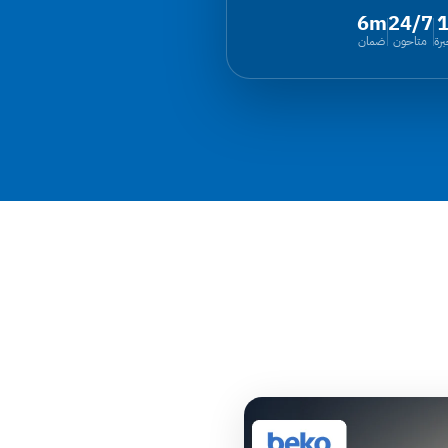
6m
24/7
رة
متاحون
ضمان