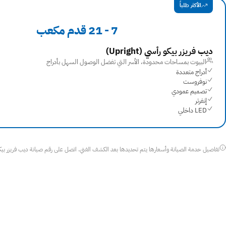
الأكثر طلباً
7 - 21 قدم مكعب
ديب فريزر بيكو رأسي ⁨(Upright)⁩
البيوت بمساحات محدودة، الأسر التي تفضل الوصول السهل بأدراج
أدراج متعددة
نوفروست
تصميم عمودي
إنفرتر
LED داخلي
تفاصيل خدمة الصيانة وأسعارها يتم تحديدها بعد الكشف الفني. اتصل على رقم صيانة ديب فريزر بيكو 6062