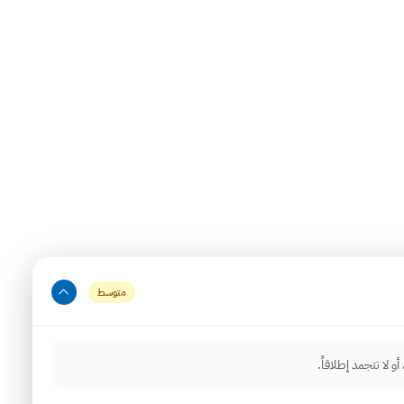
عطال
 ديب فريزر بيكو
ب ديب فريزر بيكو في مصر.
متوسط
 لا تتجمد إطلاقاً.