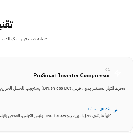
تقني
صيانة ديب فريزر بيكو الصحي
01
ProSmart Inverter Compressor
محرك التيار المستمر بدون فرش ⁨(Brushless DC)⁩ يستجيب للحمل الحراري الفعلي، يوفر الطاقة بشكل ملحوظ، ويعمل بهدوء كبير. ضمان مصنع 10 سنوات.
الأعطال الشائعة
كثيراً ما يكون عطل التبريد في وحدة Inverter وليس الكباس. الفحص بقياس مقاومة الموتور قبل قرار الاستبدال.