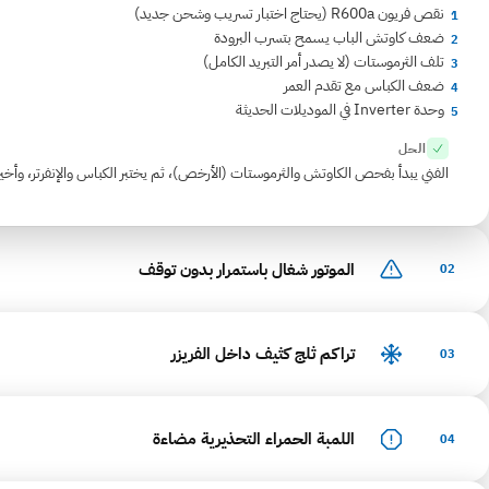
نقص فريون R600a (يحتاج اختبار تسريب وشحن جديد)
1
ضعف كاوتش الباب يسمح بتسرب البرودة
2
تلف الثرموستات (لا يصدر أمر التبريد الكامل)
3
ضعف الكباس مع تقدم العمر
4
وحدة Inverter في الموديلات الحديثة
5
الحل
الفني يبدأ بفحص الكاوتش والثرموستات (الأرخص)، ثم يختبر الكباس والإنفرتر، وأخيراً
الموتور شغال باستمرار بدون توقف
02
تراكم ثلج كثيف داخل الفريزر
03
اللمبة الحمراء التحذيرية مضاءة
04