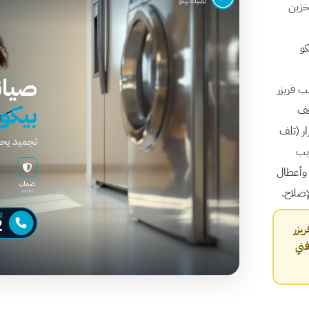
ر الكبيرة لتخزين
كو
ب فريزر
عف
ر شغال باستمرار (تلف
يب
، وأعطال
فريزر
مبة الحمراء مضاءة، يعني إيه؟ — اتصل 16062، فني