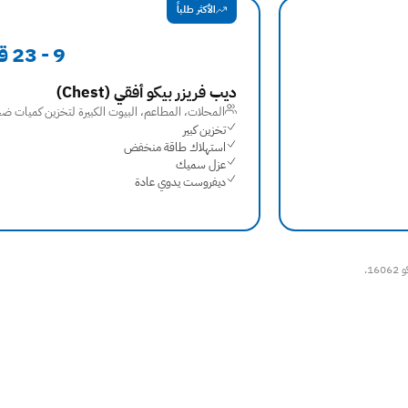
الأكثر طلباً
9 - 23 قدم مكعب
ديب فريزر بيكو أفقي ⁨(Chest)⁩
المحلات، المطاعم، البيوت الكبيرة لتخزين كميات ض
تخزين كبير
استهلاك طاقة منخفض
عزل سميك
ديفروست يدوي عادة
1.