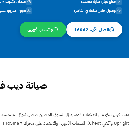
قطع غيار أصلية معتمدة
ضمان مكتوب 6 شهور
وصول خلال ساعة في القاهرة
فنيون مدربون على
اتصل الآن: 16062
واتساب فوري
صيانة ديب فر
Upright وأفقي Chest)⁩، السعات الكبيرة، والاعتماد على محرك ProSmart