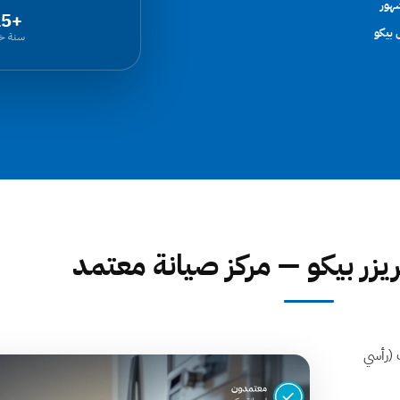
+15
 بيكو
سنة خب
يزر بيكو — مركز صيانة معتمد
ديب فريزر بيكو من العلامات المميزة في السوق المصري بفضل تنوع التصميمات ⁨(رأسي