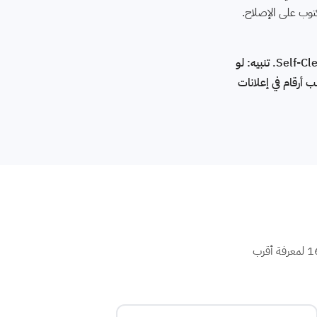
رقم صيانة كاريير الموحد في الهرم: 16062 — تشخيص أكواد E1-E9 / F1-F5 / P0-P4، شحن فريون كاريير، تنظيف Self-Clean. تنبيه: لو
 أرقام في إعلانات
بنوفر صيانة كاريير في كل أحياء الهرم. فني كاريير متخصص يصلك خلال 90 دقيقة. اتصل على رقم صيانة تكييف كاريير 16062 لمعرفة أقرب