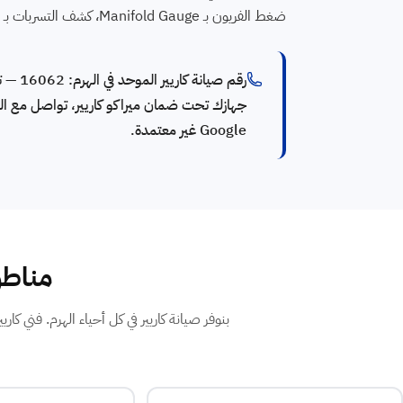
ضغط الفريون بـ Manifold Gauge، كشف التسربات بـ Leak Detector، شحن R32 / R410A / R22 بالكمية الدقيقة، وضمان مكتوب على الإصلاح.
جهازك تحت ضمان ميراكو كاريير، تواصل مع التو
Google غير معتمدة.
مناطق