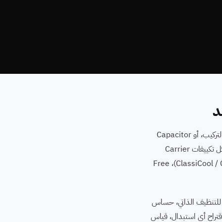
د
محتاج صيانة كاريير في الهرم؟ الهرم منطقة شعبية متطورة، الأعطال هنا غالباً مرتبطة بتذبذب الكهرباء ⁨(كود P1)⁩، نقص فريون من سوء التركيب، أو Capacitor
تالف. بنوفر فني صيانة كاريير متخصص يصلك خلال 90 دقيقة في كل أحياء الهرم — من شارع الهرم، الطالبية، فيصل وغيرهم. بنصلح كل تكييفات Carrier
الأمريكية: سبليت ⁨(Optimax / Optimax Pro / Optimax Inverter)⁩، شباك ⁨(Window 1.5 حصان)⁩، كونسيلد ⁨(ClassiCool / ClassiCool Pro)⁩، Free
يو ايجينت سايت في الهرم متخصصون في هندسة كاريير الأمريكية: محرك Heavy-Duty Compressor الشاق، تقنية Self-Clean للتنظيف الذاتي، حساس
Plas لتنقية الهواء، ولوحات الإنفرتر ⁨(IPM / IGBT)⁩. تشخيص أكواد الخطأ بالـ Multimeter قبل اقتراح أي استبدال، قياس