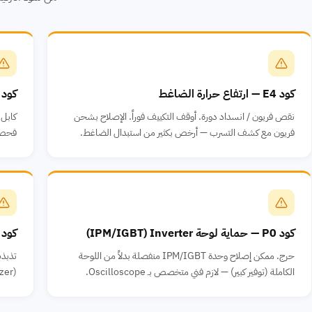
كود E4 — ارتفاع حرارة الضاغط
كود E6 — خطأ اتصال بين الوحدت
نقص فريون / انسداد دورة. أوقف التكييف فوراً. الإصلاح بشحن
كابل 
فريون مع كشف التسرب — أرخص بكثير من استبدال الضاغط.
فحص الكا
كود P0 — حماية لوحة Inverter ⁨(IPM/IGBT)⁩
كود P1 — حماية الجهد الكهربا
حرج. ممكن إصلاح وحدة IPM/IGBT منفصلة بدلاً من اللوحة
الكاملة (توفير كبير) — لازم فني متخصص بـ Oscilloscope.