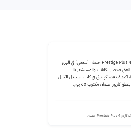
تكييف كاريير Prestige Plus 4 حصان (سقفي) في الهرم
ر فيه F3. الفني فحص الكابلات والمستشعر بالـ
Multimeter، اكتشف قصر كهربائي في كابل، استبدل الكابل
ع كاريير. ضمان مكتوب 60 يوم.
ر Prestige Plus 4 حصان