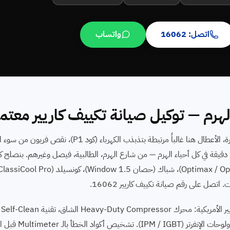
اتصل: 16062
واتساب
الهرم — توكيل صيانة تكييف كاريير معتم
فن
Follow Me في الريموت، magene