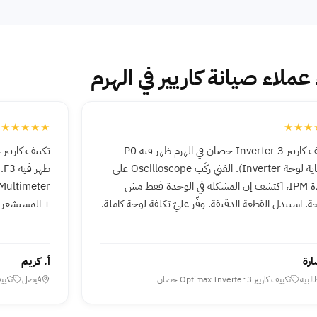
 عملاء صيانة كاريير في الهرم
★★★★★
★★★
تكييف كاريير Inverter 3 حصان في الهرم ظهر فيه P0
⁨(حماية لوحة Inverter)⁩. الفني ركّب Oscilloscope على
ظه
وحدة IPM، اكتشف إن المشكلة في الوحدة فقط مش
ة. استبدل القطعة الدقيقة. وفّر عليّ تكلفة لوحة كاملة.
+ المستشعر بقط
ارة
أ. كريم
البية
تكييف كاريير Optimax Inverter 3 حصان
فيصل
تكييف كاريي