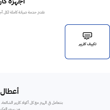
أجهزة كار
نقدم خدمة صيانة كاملة لكل أجهز
تكييف كاريير
أعطال ت
من سوء التركيب، أو Capacitor تالف. التشخيص الدق