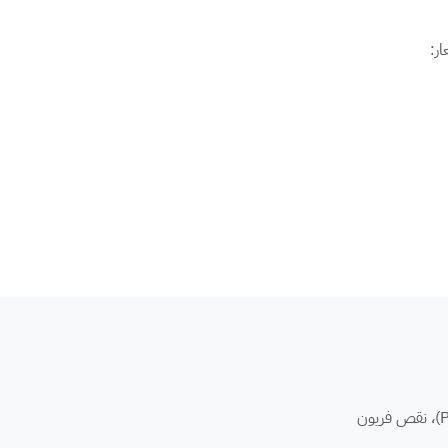
ر:
بنتعامل في الهرم مع كل أكواد كاريير الشائعة. الهرم منطقة شعبية متطورة، الأعطال هنا غالباً مرتبطة بتذبذب الكهرباء ⁨(كود P1)⁩، نقص فريون