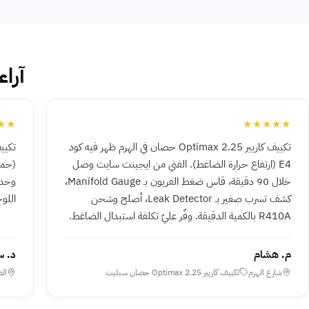
آراء
★★
★★★★★
تكييف كاريير Optimax 2.25 حصان في الهرم ظهر فيه كود
E4 (ارتفاع حرارة الضاغط). الفني من ايجينت سايت وصل
خلال 90 دقيقة، قاس ضغط الفريون بـ Manifold Gauge،
كشف تسرب صغير بـ Leak Detector، أصلح وشحن
اللوح
R410A بالكمية الدقيقة. وفّر عليّ تكلفة استبدال الضاغط.
م. هشام
د. س
شارع الهرم
تكييف كاريير Optimax 2.25 حصان سبليت
الط