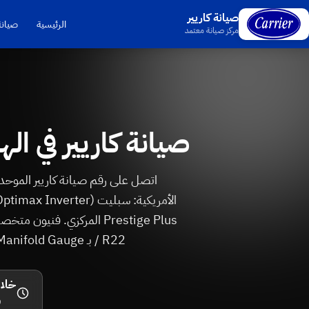
صيانة كاريير
الرئيسية
صيانة
مركز صيانة معتمد
صيانة كاريير في الهرم — رقم 6062
/ R22 بـ Manifold Gauge، تنظيف Self-Clean، وفحص الضاغط. وصول الفني خلال 90 دقيقة.
خلال 90 
و