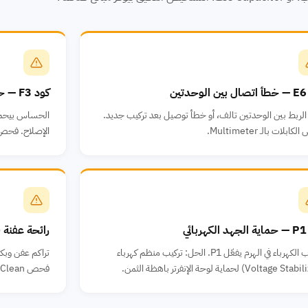
ين
كود F3 — حساس طرد الضاغط
الربط بين الوحدتين تالف، أو خطأ توصيل بعد تركيب جديد.
الحساس بيحمي 
بلات بالـ Multimeter.
الإصلاح. فحص
ئي
رائحة عفنة 
تذبذب الكهرباء في الهرم يفعّل P1. الحل: تركيب منظم كهرباء
فحص Self-Clean.