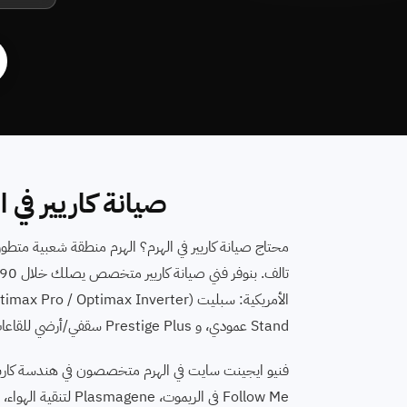
صيانة كاريير في 
Stand عمودي، و Prestige Plus سقفي/أرضي للقاعات. اتصل على رقم صيانة تكييف كاريير 16062.