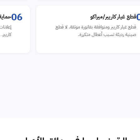
06
قطع غيار كاريير/ميراكو
حماية 
قطع غيار كاريير ومتوافقة بفاتورة موثقة. لا قطع
صينية رديئة تسبب أعطال متكررة.
كاريير. رقم 16062 الموحد بفني