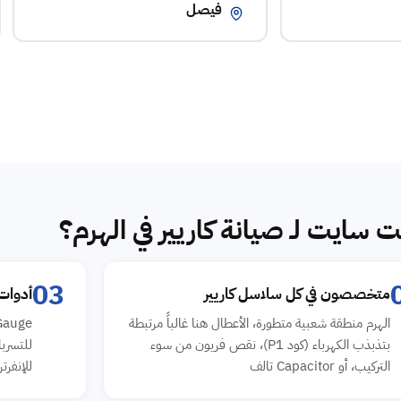
فيصل
ت سايت لـ صيانة كاريير في الهرم؟
03
متخصصون في كل سلاسل كاريير
أدوات
الهرم منطقة شعبية متطورة، الأعطال هنا غالباً مرتبطة
بتذبذب الكهرباء ⁨(كود P1)⁩، نقص فريون من سوء
التركيب، أو Capacitor تالف
للإنفرتر، Clamp Meter لل