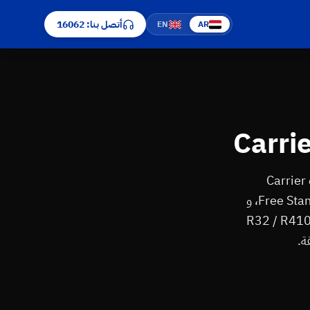
أتصل بنا: 16062
EN
AR
اتصل على رقم صيانة كاريير الموحد 16062 — مركز صيانة كاريير معتمد يخدم الهرم. تصليح كل تكييفات Carrier
الأمريكية: سبليت ⁨(Optimax / Optimax Pro / Optimax Inverter)⁩، شباك، كونسيلد ⁨(ClassiCool)⁩، Free Stand، و
 المركزي. فنيون متخصصون في تشخيص أكواد E1-E9 / F1-F5 / P0-P4، شحن فريون R32 / R410A