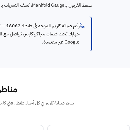
ضغط الفريون بـ Manifold Gauge، كشف التسربات بـ Leak Detector، شحن R32 / R410A / R22 بالكمية الدقيقة، وضمان مكتوب على الإصلاح.
جهازك تحت ضمان ميراكو كاريير، تواصل مع التو
Google غير معتمدة.
مناطق