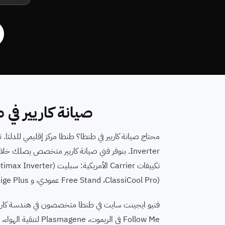
صيانة كاريير في
ClassiCool Pro)⁩، Free Stand عمودي، و Prestige Plus سقفي/أرضي للقاعات. اتصل على رقم صيانة تكييف كاريير 16062.