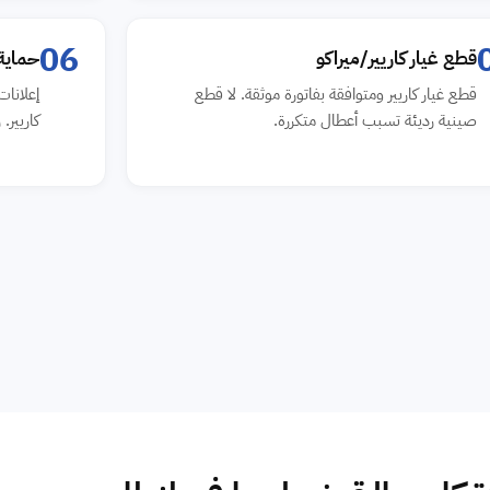
06
قطع غيار كاريير/ميراكو
حماية 
قطع غيار كاريير ومتوافقة بفاتورة موثقة. لا قطع
صينية رديئة تسبب أعطال متكررة.
كاريير. رقم 16062 الموحد بفني