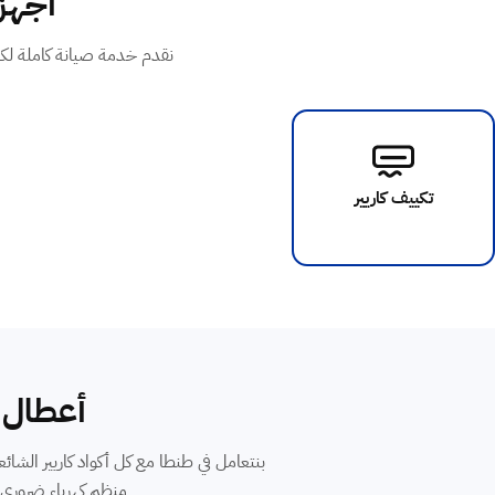
أجهزة
نقدم خدمة صيانة كاملة لكل
تكييف كاريير
أعطال ت
منظم كهرباء ضروري لكل تكييفات كاريير rter