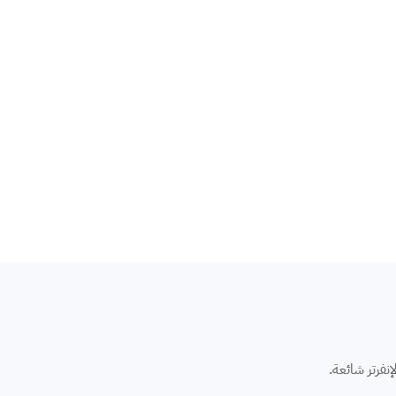
قليمي للدلتا. تذبذب الكهرباء عالي في الدلتا، فأكواد P1 وحماية الإنفرتر شائعة.