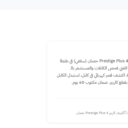
تكييف كاريير Prestige Plus 4 حصان (سقفي) في طنطا
ر فيه F3. الفني فحص الكابلات والمستشعر بالـ
Multimeter، اكتشف قصر كهربائي في كابل، استبدل الكابل
ع كاريير. ضمان مكتوب 60 يوم.
تكييف كاريير Prestige Plus 4 حصان