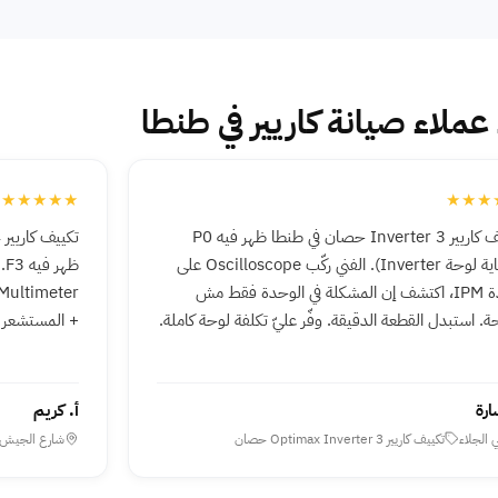
 عملاء صيانة كاريير في طنطا
★★★★★
★★★
تكييف كاريير Inverter 3 حصان في طنطا ظهر فيه P0
⁨(حماية لوحة Inverter)⁩. الفني ركّب Oscilloscope على
ظه
وحدة IPM، اكتشف إن المشكلة في الوحدة فقط مش
ة. استبدل القطعة الدقيقة. وفّر عليّ تكلفة لوحة كاملة.
+ المستشعر بقط
ارة
أ. كريم
 الجلاء
تكييف كاريير Optimax Inverter 3 حصان
شارع الجيش