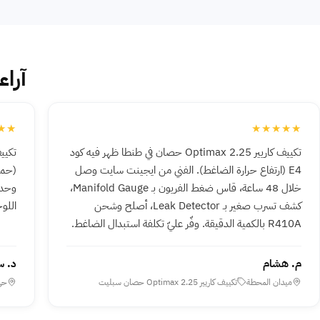
آراء
★★
★★★★★
تكييف كاريير Optimax 2.25 حصان في طنطا ظهر فيه كود
E4 (ارتفاع حرارة الضاغط). الفني من ايجينت سايت وصل
خلال 48 ساعة، قاس ضغط الفريون بـ Manifold Gauge،
كشف تسرب صغير بـ Leak Detector، أصلح وشحن
اللوح
R410A بالكمية الدقيقة. وفّر عليّ تكلفة استبدال الضاغط.
م. هشام
د. س
ميدان المحطة
تكييف كاريير Optimax 2.25 حصان سبليت
حي