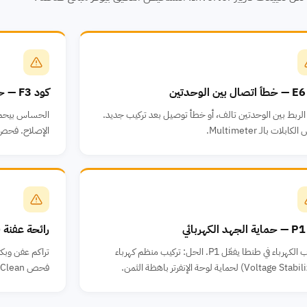
ين
كود F3 — حساس طرد الضاغط
الربط بين الوحدتين تالف، أو خطأ توصيل بعد تركيب جديد.
الحساس بيحمي 
بلات بالـ Multimeter.
الإصلاح. فحص
ئي
رائحة عفنة 
تذبذب الكهرباء في طنطا يفعّل P1. الحل: تركيب منظم كهرباء
فحص Self-Clean.