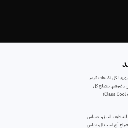
د
حماية الإنفرتر شائعة. منظم كهرباء ضروري لكل تكييفات كاريير
، شارع الجيش وغيرهم. بنصلح كل
يفات Carrier الأمريكية: سبليت ⁨(Optimax / Optimax Pro / Optimax Inverter)⁩، شباك ⁨(Window 1.5 حصان)⁩، كونسيلد ⁨(ClassiCool /
فنيو ايجينت سايت في طنطا متخصصون في هندسة كاريير الأمريكية: محرك Heavy-Duty Compressor الشاق، تقنية Self-Clean للتنظيف الذاتي، حساس
Plas لتنقية الهواء، ولوحات الإنفرتر ⁨(IPM / IGBT)⁩. تشخيص أكواد الخطأ بالـ Multimeter قبل اقتراح أي استبدال، قياس