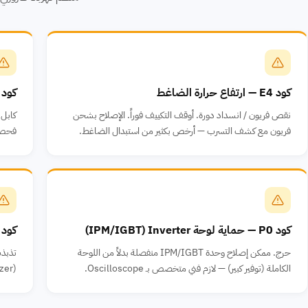
كود E4 — ارتفاع حرارة الضاغط
كود E6 — خطأ اتصال بين الوحدت
نقص فريون / انسداد دورة. أوقف التكييف فوراً. الإصلاح بشحن
كابل 
فريون مع كشف التسرب — أرخص بكثير من استبدال الضاغط.
فحص الكا
كود P0 — حماية لوحة Inverter ⁨(IPM/IGBT)⁩
كود P1 — حماية الجهد الكهربا
حرج. ممكن إصلاح وحدة IPM/IGBT منفصلة بدلاً من اللوحة
الكاملة (توفير كبير) — لازم فني متخصص بـ Oscilloscope.