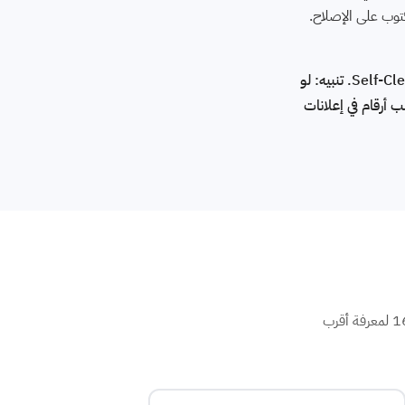
رقم صيانة كاريير الموحد في طنطا: 16062 — تشخيص أكواد E1-E9 / F1-F5 / P0-P4، شحن فريون كاريير، تنظيف Self-Clean. تنبيه: لو
 أرقام في إعلانات
بنوفر صيانة كاريير في كل أحياء طنطا. فني كاريير متخصص يصلك خلال 48 ساعة. اتصل على رقم صيانة تكييف كاريير 16062 لمعرفة أقرب