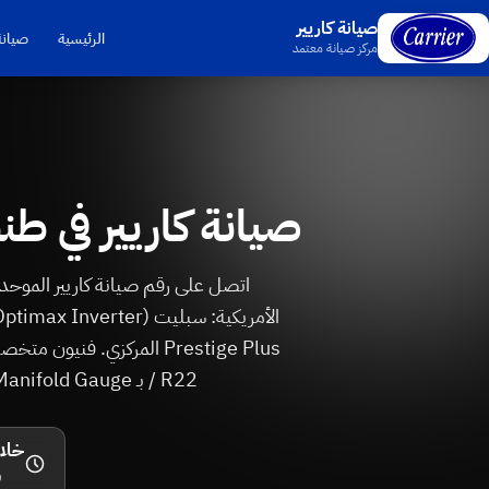
صيانة كاريير
الرئيسية
صيانة
مركز صيانة معتمد
صيانة كاريير في طنطا — رقم 16062
/ R22 بـ Manifold Gauge، تنظيف Self-Clean، وفحص الضاغط. وصول الفني خلال 48 ساعة.
خلال 48
و