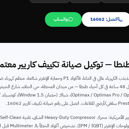
اتصل: 16062
واتساب
 طنطا — توكيل صيانة تكييف كاريير معتم
محتاج صيانة كاريير في طنطا؟ طنطا مركز إقليمي للدلتا. تذبذب الكهرباء عالي في الدلتا، فأكواد P1 و
Inverter. بنوفر فني صيانة كاريير متخصص يصلك خلال 48 ساعة في كل أحياء طنطا — من ميدان المحطة، حي الجلاء
تكي
Follow Me في الريموت، magene