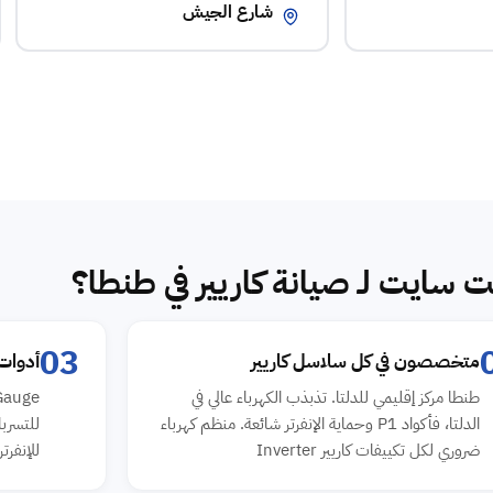
شارع الجيش
ت سايت لـ صيانة كاريير في طنطا؟
03
متخصصون في كل سلاسل كاريير
أدوات
طنطا مركز إقليمي للدلتا. تذبذب الكهرباء عالي في
الدلتا، فأكواد P1 وحماية الإنفرتر شائعة. منظم كهرباء
ضروري لكل تكييفات كاريير Inverter
للإنفرتر، Clamp Meter لل