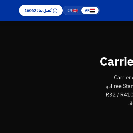
أتصل بنا: 16062
EN
AR
اتصل على رقم صيانة كاريير الموحد 16062 — مركز صيانة كاريير معتمد يخدم طنطا. تصليح كل تكييفات Carrier
الأمريكية: سبليت ⁨(Optimax / Optimax Pro / Optimax Inverter)⁩، شباك، كونسيلد ⁨(ClassiCool)⁩، Free Stand، و
 المركزي. فنيون متخصصون في تشخيص أكواد E1-E9 / F1-F5 / P0-P4، شحن فريون R32 / R410A