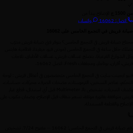
الإصلاح يبدأ من
من 1500 ج
اتصل: 16062
واتساب
صيانة فريش في التجمع الخامس على 16062
محتاج صيانة فريش في التجمع الخامس؟ بنوفر فني صيانة فريش مدرّب
يصلك خلال ساعة في التجمع الخامس (مونتن فيو، ميفيدا، قطامية هايتس
وكل الشوارع الفرعية). بنصلح غسالات فريش، غسالات الأطباق، ثلاجات
فريش، أفران، بوتاجاز، ومجففات Fresh. اتصل 16062.
فنيو ايجينت سايت في التجمع الخامس متخصصون في أعطال فريش : لوحة
التحكم، عناصر التسخين، الثرموستات، مضخات الصرف، محركات، حساسات،
وكشف التسربات. تشخيص بالـ Multimeter قبل أي استبدال، قطع غيار
فريش متوافقة بفاتورة موثقة، تسعير شفاف قبل الإصلاح، وضمان مكتوب على
الإصلاح والقطعة المستبدلة.
رقم صيانة فريش في التجمع الخامس: 16062 — مفتوح 7/24. تشخيص