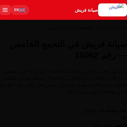
صيانة فريش
EN
مركز صيانة فريش المعتمد في التجمع الخامس
صيانة فريش في التجمع الخامس
— رقم 16062
اتصل على رقم صيانة فريش الموحد 16062 — مركز صيانة فريش معتمد
يخدم التجمع الخامس. تصليح كل أجهزة Fresh : غسالات فريش، غسالات
الأطباق، ثلاجات، أفران، بوتاجاز، ومجففات. وصول الفني خلال ساعة، قطع غيار
فريش متوافقة بفاتورة، وضمان مكتوب.
وقت الوصول
خلال ساعة
ضمان موثق
6 شهور