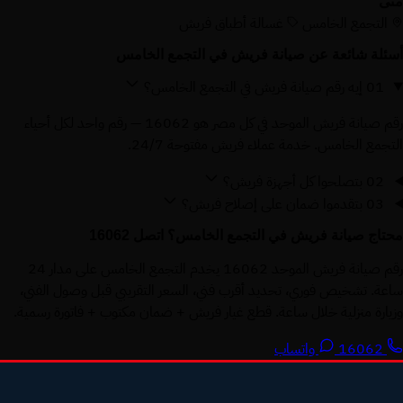
منى
التجمع الخامس
غسالة أطباق فريش
أسئلة شائعة عن صيانة فريش في التجمع الخامس
01
إيه رقم صيانة فريش في التجمع الخامس؟
رقم صيانة فريش الموحد في كل مصر هو 16062 — رقم واحد لكل أحياء
التجمع الخامس. خدمة عملاء فريش مفتوحة 24/7.
02
بتصلحوا كل أجهزة فريش؟
03
بتقدموا ضمان على إصلاح فريش؟
محتاج صيانة فريش في التجمع الخامس؟ اتصل 16062
رقم صيانة فريش الموحد 16062 يخدم التجمع الخامس على مدار 24
ساعة. تشخيص فوري، تحديد أقرب فني، السعر التقريبي قبل وصول الفني،
وزيارة منزلية خلال ساعة. قطع غيار فريش + ضمان مكتوب + فاتورة رسمية.
16062
واتساب