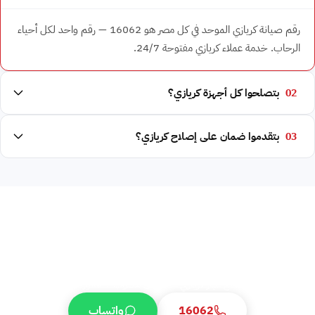
رقم صيانة كريازي الموحد في كل مصر هو 16062 — رقم واحد لكل أحياء
الرحاب. خدمة عملاء كريازي مفتوحة 24/7.
02
بتصلحوا كل أجهزة كريازي؟
03
بتقدموا ضمان على إصلاح كريازي؟
محتاج صيانة كريازي في الرحاب؟ اتصل 16062
رقم صيانة كريازي الموحد 16062 يخدم الرحاب على مدار 24 ساعة. تشخيص
فوري، تحديد أقرب فني، السعر التقريبي قبل وصول الفني، وزيارة منزلية خلال
ساعة. قطع غيار كريازي + ضمان مكتوب + فاتورة رسمية.
16062
واتساب