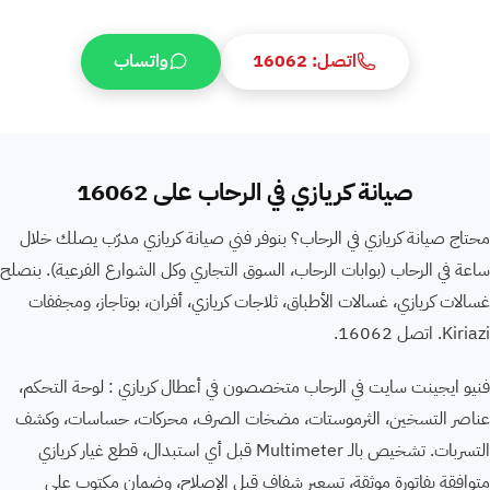
اتصل: 16062
واتساب
صيانة كريازي في الرحاب على 16062
محتاج صيانة كريازي في الرحاب؟ بنوفر فني صيانة كريازي مدرّب يصلك خلال
ساعة في الرحاب (بوابات الرحاب، السوق التجاري وكل الشوارع الفرعية). بنصلح
غسالات كريازي، غسالات الأطباق، ثلاجات كريازي، أفران، بوتاجاز، ومجففات
Kiriazi. اتصل 16062.
فنيو ايجينت سايت في الرحاب متخصصون في أعطال كريازي : لوحة التحكم،
عناصر التسخين، الثرموستات، مضخات الصرف، محركات، حساسات، وكشف
التسربات. تشخيص بالـ Multimeter قبل أي استبدال، قطع غيار كريازي
متوافقة بفاتورة موثقة، تسعير شفاف قبل الإصلاح، وضمان مكتوب على