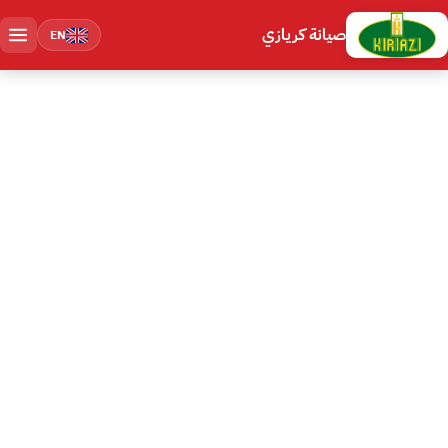
صيانة كريازي
EN
مركز صيانة كريازي المعتمد في الرحاب
صيانة كريازي في الرحاب — رقم
16062
اتصل على رقم صيانة كريازي الموحد 16062 — مركز صيانة كريازي معتمد يخدم
الرحاب. تصليح كل أجهزة Kiriazi : غسالات كريازي، غسالات الأطباق، ثلاجات،
أفران، بوتاجاز، ومجففات. وصول الفني خلال ساعة، قطع غيار كريازي متوافقة
بفاتورة، وضمان مكتوب.
خلال ساعة
6 شهور
من 1500 ج
وقت الوصول
ضمان موثق
الإصلاح يبدأ من