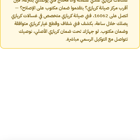
غسالات كريازي عندي عطلانة وأنا محتاج فني يوصلني بسرعة، فين
أقرب مركز صيانة كريازي؟ بتقدموا ضمان مكتوب على الإصلاح؟ —
اتصل على 16062، فني صيانة كريازي متخصص في غسالات كريازي
يصلك خلال ساعة، بكشف فني شفاف وقطع غيار كريازي متوافقة
وضمان مكتوب. لو جهازك تحت ضمان كريازي الأصلي، نوصيك
تتواصل مع التوكيل الرسمي مباشرة.
تشخيص الأعطال
أعراض شائعة في غسالات كريازي
أعراض شائعة في غسالات كريازي بنتعامل معاها يومياً على رقم 16062
(الخط الساخن لخدمة عملاء كريازي).