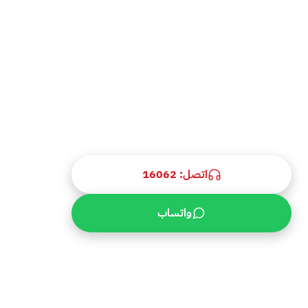
اتصل 16062
رقم صيانة غسالات كريازي الموحد 16062 — مركز صيانة غسالات
كريازي معتمد لكل موديلات كريازي في مصر. تشخيص دقيق بالـ
Multimeter، قطع غيار كريازي متوافقة بفاتورة، تسعير شفاف قبل
الإصلاح، وضمان مكتوب. تغطية القاهرة الكبرى، الجيزة، الإسكندرية،
والمحافظات. اتصل دلوقتي على 16062.
اتصل: 16062
واتساب
استجابة خلال ساعة
ضمان 6 شهور
قطع غيار أصلية