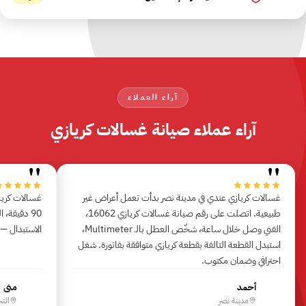
آراء العملاء
آراء عملاء صيانة غسالات كريازي
"
"
غسالات كريازي عندي في مدينة نصر بدأت تعمل أعراض غير
غسالات كرياز
طبيعية. اتصلت على رقم صيانة غسالات كريازي 16062،
90 دقيقة،
الفني وصل خلال ساعة، شخّص العطل بالـ Multimeter،
الاستبدال —
استبدل القطعة التالفة بقطعة كريازي متوافقة بفاتورة. شغل
احترافي وضمان مكتوب.
أحمد
منى
أ
م
مدينة نصر
الت