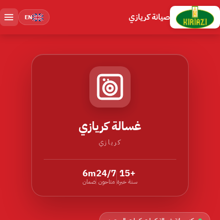
صيانة كريازي
EN
غسالة كريازي
كريازي
6m
24/7
+15
سنة خبرة
متاحون
ضمان