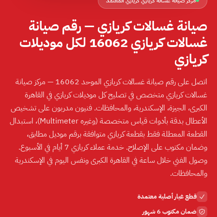
مركز صيانة غسالة كريازي كريازي المعتمد
صيانة غسالات كريازي — رقم صيانة
غسالات كريازي 16062 لكل موديلات
كريازي
اتصل على رقم صيانة غسالات كريازي الموحد 16062 — مركز صيانة
غسالات كريازي متخصص في تصليح كل موديلات كريازي في القاهرة
الكبرى، الجيزة، الإسكندرية، والمحافظات. فنيون مدربون على تشخيص
الأعطال بدقة بأدوات قياس متخصصة ⁨(Multimeter وغيره)⁩، استبدال
القطعة المعطلة فقط بقطعة كريازي متوافقة برقم موديل مطابق،
وضمان مكتوب على الإصلاح. خدمة عملاء كريازي 7 أيام في الأسبوع.
وصول الفني خلال ساعة في القاهرة الكبرى ونفس اليوم في الإسكندرية
والمحافظات.
قطع غيار أصلية معتمدة
ضمان مكتوب 6 شهور