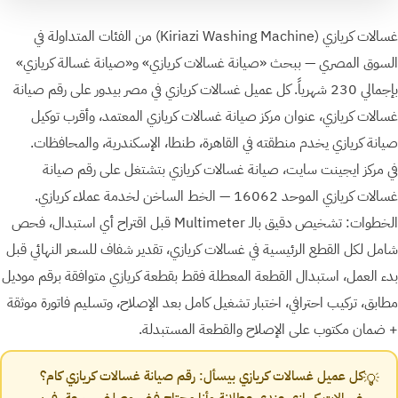
غسالات كريازي ⁨(Kiriazi Washing Machine)⁩ من الفئات المتداولة في
السوق المصري — ببحث «صيانة غسالات كريازي» و«صيانة غسالة كريازي»
بإجمالي 230 شهرياً. كل عميل غسالات كريازي في مصر بيدور على رقم صيانة
غسالات كريازي، عنوان مركز صيانة غسالات كريازي المعتمد، وأقرب توكيل
صيانة كريازي يخدم منطقته في القاهرة، طنطا، الإسكندرية، والمحافظات.
في مركز ايجينت سايت، صيانة غسالات كريازي بتشتغل على رقم صيانة
غسالات كريازي الموحد 16062 — الخط الساخن لخدمة عملاء كريازي.
الخطوات: تشخيص دقيق بالـ Multimeter قبل اقتراح أي استبدال، فحص
شامل لكل القطع الرئيسية في غسالات كريازي، تقدير شفاف للسعر النهائي قبل
بدء العمل، استبدال القطعة المعطلة فقط بقطعة كريازي متوافقة برقم موديل
مطابق، تركيب احترافي، اختبار تشغيل كامل بعد الإصلاح، وتسليم فاتورة موثقة
+ ضمان مكتوب على الإصلاح والقطعة المستبدلة.
كل عميل غسالات كريازي بيسأل: رقم صيانة غسالات كريازي كام؟
💡