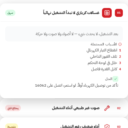
غسالات كريازي لا تبدأ التشغيل نهائياً
01
سهل
بعد التشغيل، لا يحدث شيء — لا أضواء ولا صوت ولا حركة
الأسباب المحتملة
انقطاع التيار الكهربائي
1
تلف الفيوز الداخلي
2
خلل في لوحة التحكم
3
كابل القدرة فاصل
4
الحل
تأكد من توصيل الكهرباء أولاً. لو استمر، اتصل على 16062
صوت غير طبيعي أثناء التشغيل
02
يحتاج فني
أداء ضعيف رغم التشغيل
03
متوسط