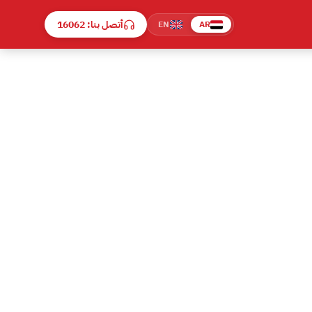
أتصل بنا: 16062
EN
AR
اتصل على رقم صيانة كريازي الموحد 16062 — مركز صيانة كريازي معتمد يخدم الشيخ زايد. تصليح كل أجهزة Kiriazi :
ازي متوافقة