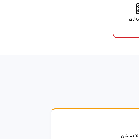
ريازي
 لا يسخن