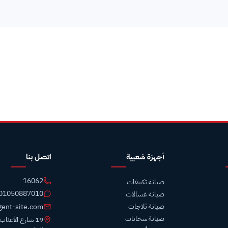
1606 يخدم الشيخ زايد على مدار 24 ساعة. تشخيص فوري، تحديد أقرب فني، السعر التقريبي قبل وصول الفني، وزيارة منزلية خلال سا
أجهزة شعبية
اتصل بنا
16062
صيانة تكييفات
01050887010
صيانة غسالات
صيانة ثلاجات
gent-site.com
صيانة سخانات
19 شارع الأعنا