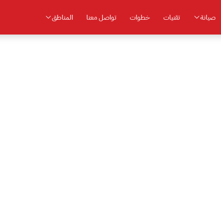
صيانة
تقنيات
خطوات
تواصل معنا
المناطق
مركز صيانة كريازي المعتمد في الشيخ زايد
ي الشيخ زايد — رقم 16062
ات، أفران، بوتاجاز، ومجففات. وصول الفني خلال ساعة، قطع غيار كري
بفاتورة، وضمان مكتوب.
ال ساعة
6 شهور
من 1500 ج
قت الوصول
ضمان موثق
الإصلاح يبدأ من