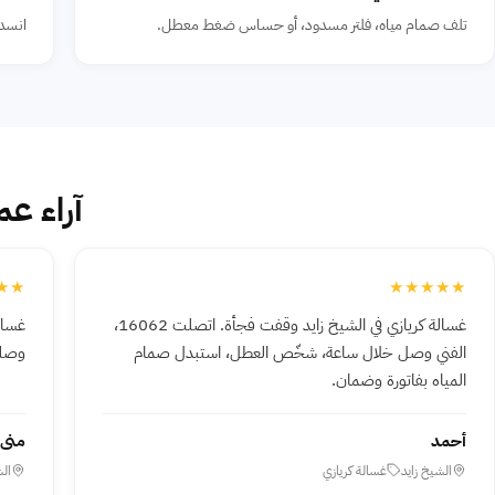
تلف صمام مياه، فلتر مسدود، أو حساس ضغط معطل.
انسدا
آراء عم
★★
★★★★★
غسالة كريازي في الشيخ زايد وقفت فجأة. اتصلت 16062،
غسال
الفني وصل خلال ساعة، شخّص العطل، استبدل صمام
وصلن
المياه بفاتورة وضمان.
أحمد
منى
الشيخ زايد
غسالة كريازي
الش