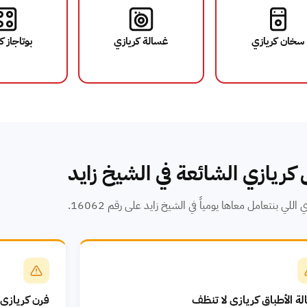
سخان كريازي
غسالة كريازي
بوتاجاز ك
كريازي الشائعة في الشيخ زايد
اللي بنتعامل معاها يومياً في الشيخ زايد على رقم 16062.
ة الأطباق كريازي لا تنظف
فرن كريازي