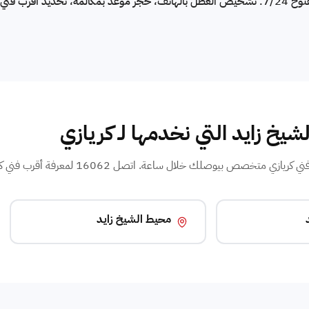
رقم صيانة كريازي في الشيخ زايد: 16062 — مفتوح 7/24. تشخيص العطل بالهاتف، حجز موعد بمكالمة، تحديد
لشيخ زايد التي نخدمها لـ كريازي
خصص بيوصلك خلال ساعة. اتصل 16062 لمعرفة أقرب فني كريازي في حيك.
محيط الشيخ زايد