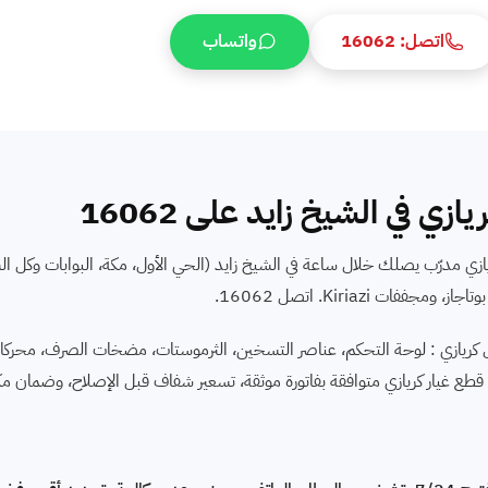
اتصل: 16062
واتساب
ازي في الشيخ زايد على 16062
يازي مدرّب يصلك خلال ساعة في الشيخ زايد (الحي الأول، مكة، البوابات وكل ال
ت Kiriazi. اتصل 16062.
 كريازي : لوحة التحكم، عناصر التسخين، الثرموستات، مضخات الصرف، مح
Multimete قبل أي استبدال، قطع غيار كريازي متوافقة بفاتورة موثقة، تسعير شفاف قبل الإصلاح، وض