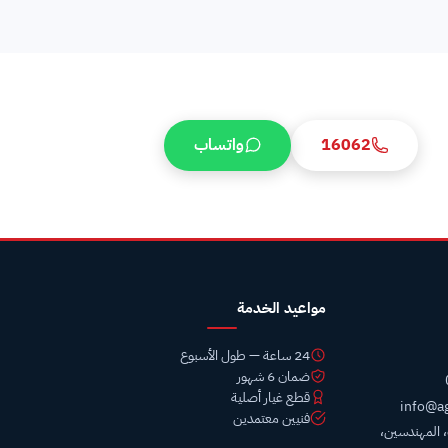
16062
واتساب
عة.
مواعيد الخدمة
24 ساعة — طول الأسبوع
ضمان 6 شهور
قطع غيار أصلية
info@a
فنيين معتمدين
ب، المهندسين،