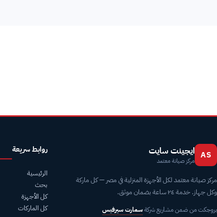
محتاج صيانة كريازي في الشيخ زايد؟ اتصل 16062
رقم صيانة كريازي الموحد 2
قطع غيار كريازي + ضمان مكتوب + فاتورة رسمية.
روابط سريعة
ايجينت سايت
AS
مركز صيانة معتمد
الرئيسية
مركز صيانة معتمد لكل الأجهزة المنزلية في مصر — كل ماركة
بحث
وكل جهاز. خدمة ٢٤ ساعة بضمان موثق.
كل الأجهزة
كل الماركات
بروجكت من ضمن مشاريع شركة
سمارت سيرفيس