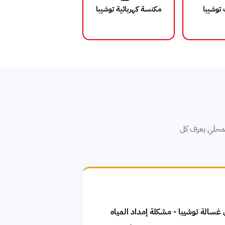
توشيبا
مكنسة كهربائية توشيبا
 المحلي يعرف كل