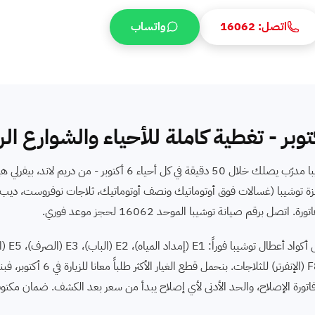
اتصل: 16062
واتساب
محتاج صيانة توشيبا في 6 أكتوبر؟ بنوفر فني صيانة توشيبا مدرّب يصلك خلال 50 دقيقة في كل أ
الحي 7، الحي 12 لكل الشوارع الفرعية. بنصلح كل أجهزة توشيبا ⁨(غسالات فوق أوتوماتيك ونصف أوتوماتيك، ثلاج
للغسالات، و F1, F2, F3 ⁨(Defrost)⁩، F5 (المروحة)