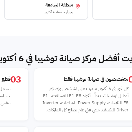
منطقة الجامعة
بجوار جامعة 6 أكتوبر
فضل مركز صيانة توشيبا في 6 أكتوبر؟
03
متخصصون في صيانة توشيبا فقط
قطع غي
كل فني في 6 أكتوبر متدرب على تشخيص وإصلاح
أعطال توشيبا تحديداً - أكواد E1-E8 للغسالات، F1-
حساسات
F8 للثلاجات، Power Supply للشاشات، Inverter
بنفس ال
Driver للتكييف. مش فني عام يصلح كل الماركات.