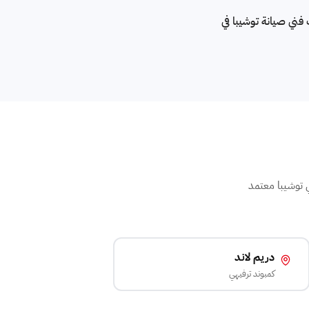
مة، تحديد أقرب فني صيانة توشيبا في
ك خلال 50 دقيقة. اتصل 16062 لمعرفة أقرب فني توشيبا معتمد
دريم لاند
كمبوند ترفيهي