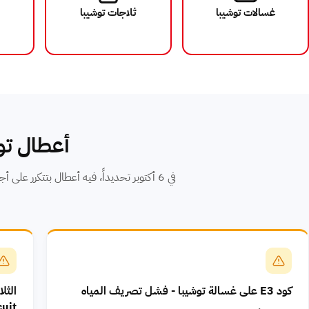
غسالات توشيبا
ثلاجات توشيبا
أعطال توشيبا ا
في 6 أكتوبر تحديداً، فيه أعطال بتتكرر ع
كود E3 على غسالة توشيبا - فشل تصريف المياه
cuit