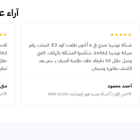
آراء عم
★★
★★★★★
غسالة توشيبا عندي في 6 أكتوبر طلعت كود E3. اتصلت رقم
صيانة توشيبا 16062، شخّصوا المشكلة بالهاتف. الفني
وصل خلال 50 دقيقة، نظف طلمبة الصرف بـ سعر بعد
الكشف بفاتورة وضمان.
تنظيف
أحمد محمود
منى 
الحي الأول
غسالة توشيبا فوق أوتوماتيك AEW-E1150
ال