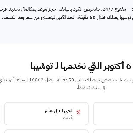
رقم صيانة توشيبا الموحد في 6 أكتوبر: 16062 — مفتوح 24/7. تشخيص الكود بالهاتف، حجز موعد بمكال
با
بنوفر صيانة توشيبا في كل أحياء 6 أكتوبر. فني توشيبا متخصص بيوصل
في حيك تحديداً.
الحي الثاني عشر
الأحدث