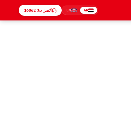
أتصل بنا: 16062
EN
AR
ف. خدمة عملاء
توشيبا 16062 على مدار 24 ساعة، حجز موعد فوري، فني توشيبا خلال 50 دقيقة، قطع غيار أصلية بفاتورة، ضمان 6