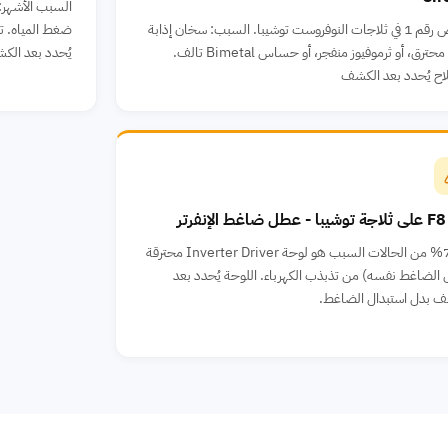
السبب الأشهر:
العَرَض رقم 1 في ثلاجات النوفروست توشيبا. السبب: سخان إذابة
ضغط المياه. ت
الثلج محترق، أو ثرموفيوز منفجر، أو حساس Bimetal تالف.
يُحدد بعد الك
اح يُحدد بعد الكشف
فرتر
في 70% من الحالات السبب هو لوحة Inverter Driver محترقة
لضاغط نفسه) من تذبذب الكهرباء. اللوحة يُحدد بعد
ف بدل استبدال الضاغط.