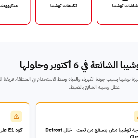
شاشات توشيبا
تكييفات توشيبا
ميكروويف 
لشائعة في 6 أكتوبر وحلولها
لى أجهزة توشيبا بسبب جودة الكهرباء والمياه ونمط الاستخدام في المنطقة. فريقنا
عطل وسببه الشائع بالضبط.
الثلاجة توشيبا مش بتسقع من تحت - خلل Defrost
كود E1 على غسالة توشيبا - مشكلة إمداد المياه
Cir