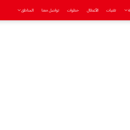
ة
تقنيات
الأعطال
خطوات
تواصل معنا
المناطق
مركز صيانة توشيبا المعتمد في 6 أكتوبر
هزة توشيبا في 6 أكتوبر: غسالات، ثلاجات، ديب فريزر، سخانات، شاشات، تكييف، وميكرووي
هور، الحد الأدنى للإصلاح سعر بعد الكشف.
دقيقة
6 شهور
من 1500 ج
قت الوصول
ضمان موثق
الإصلاح يبدأ من