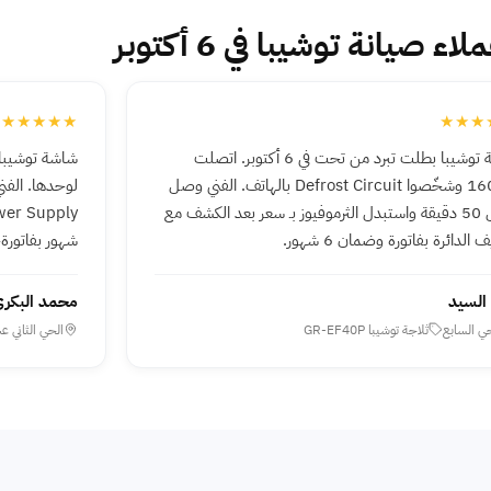
لاء صيانة توشيبا في 6 أكتوبر
★★★★★
★★★
ثلاجة توشيبا بطلت تبرد من تحت في 6 أكتوبر. اتصلت
16062 وشخّصوا Defrost Circuit بالهاتف. الفني وصل
خلال 50 دقيقة واستبدل الثرموفيوز بـ سعر بعد الكشف مع
 الدائرة بفاتورة وضمان 6 شهور.
شهور بفاتورة
السيد
محمد البكر
حي السابع
ثلاجة توشيبا GR-EF40P
الحي الثاني ع