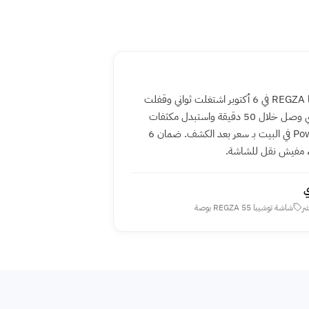
شاشة توشيبا REGZA في 6 أكتوبر اشتغلت ثواني وقفلت
لوحدها. الفني وصل خلال 50 دقيقة واستبدل مكثفات
Power Supply في البيت بـ سعر بعد الكشف. ضمان 6
، مفيش نقل للشاشة.
ي
شر
شاشة توشيبا REGZA 55 بوصة