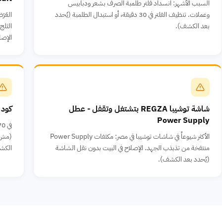
السبب الأشهر: انسداد فلتر طلمبة الصرف بشعر ودبابيس
وعملات. تنظيف الفلتر في 30 دقيقة، أو استبدال الطلمبة (يُحدد
بعد الكشف).
الإصل
شاشة توشيبا REGZA بتشتغل وتقفل - عطل
كود F8 على ثلاجة توشيبا - عطل ضاغط الإن
Power Supply
الأكثر شيوعاً في شاشات توشيبا في مصر: مكثفات Power Supply
(مش ا
منتفخة من تذبذب الجهد. الإصلاح في البيت بدون نقل الشاشة
الكش
(يُحدد بعد الكشف).