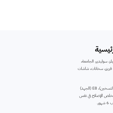
حياء 6 أكتوبر - من دريم لاند، بيفرلي هيلز، سوليدير، الجامعة،
ات نوفروست، ديب فريزر، سخانات، شاشات
فنيو ايجينت سايت في 6 أكتوبر متخصصون في تشخيص أكواد أعطال توشيبا فوراً: E1 (إمداد المياه)، E2 (الباب)، E3 (الصرف)، E5 (التسخين)، E8 (الجهد)
، F8 (الإنفرتر) للثلاجات. بنحمل قطع الغيار الأكثر طلباً معانا للزيارة في 6 أكتوبر، فبنخلص الإصلاح في نفس