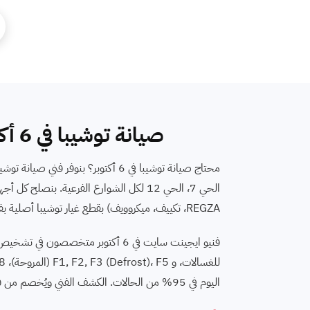
صيانة توشيبا في 6 أكتوبر - تغطية كاملة للأحياء والشوارع الرئيسية
REGZA، تكييف، ميكروويف)⁩ بقطع غيار توشيبا أصلية بفاتورة. اتصل برقم صيانة توشيبا الموحد 16062 لحجز موعد فوري.
اليوم في 95% من الحالات. الكشف الفني ويُخصم من فاتورة الإصلاح، والحد الأدنى لأي إصلاح يبدأ من سعر بعد الكشف. ضمان مكتوب 6 شهور.