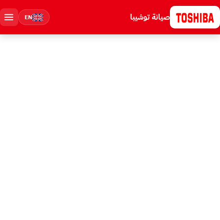
صيانة توشيبا
EN
مركز صيانة توشيبا المعتمد في مدينتي
صيانة توشيبا في مدينتي - مركز خدمة
معتمد بفني خلال 55 دقيقة
صيانة كل أجهزة توشيبا في مدينتي: غسالات، ثلاجات، ديب فريزر، سخانات،
شاشات، تكييف، وميكروويف. خدمة عملاء توشيبا 16062 على مدار 24 ساعة،
حجز موعد فوري، فني توشيبا خلال 55 دقيقة، قطع غيار أصلية بفاتورة، ضمان 6
شهور، الحد الأدنى للإصلاح سعر بعد الكشف.
خلال 55 دقيقة
6 شهور
من 1500 ج
وقت الوصول
ضمان موثق
الإصلاح يبدأ من