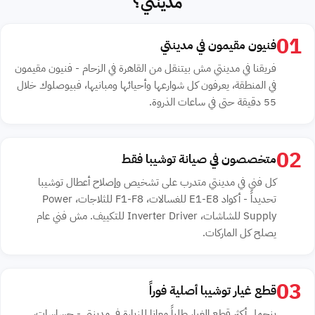
مدينتي؟
01
فنيون مقيمون في مدينتي
فريقنا في مدينتي مش بيتنقل من القاهرة في الزحام - فنيون مقيمون
في المنطقة، يعرفون كل شوارعها وأحيائها ومبانيها، فبيوصلوك خلال
55 دقيقة حتى في ساعات الذروة.
02
متخصصون في صيانة توشيبا فقط
كل فني في مدينتي متدرب على تشخيص وإصلاح أعطال توشيبا
تحديداً - أكواد E1-E8 للغسالات، F1-F8 للثلاجات، Power
Supply للشاشات، Inverter Driver للتكييف. مش فني عام
يصلح كل الماركات.
03
قطع غيار توشيبا أصلية فوراً
بنحمل أكثر قطع الغيار طلباً معانا للزيارة في مدينتي - حساسات،