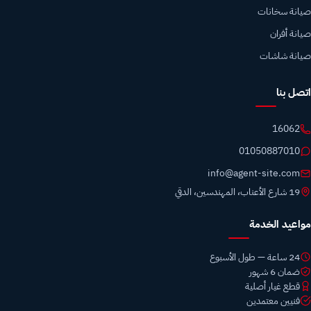
صيانة سخانات
صيانة أفران
صيانة شاشات
اتصل بنا
16062
01050887010
info@agent-site.com
19 شارع الأعناب، المهندسين، الدقي
مواعيد الخدمة
24 ساعة — طول الأسبوع
ضمان 6 شهور
قطع غيار أصلية
فنيين معتمدين