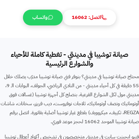
اتصل: 16062
واتساب
صيانة توشيبا في مدينتي - تغطية كاملة للأحياء
والشوارع الرئيسية
محتاج صيانة توشيبا في مدينتي؟ بنوفر فني صيانة توشيبا مدرّب يصلك خلال
55 دقيقة في كل أحياء مدينتي - من النادي الرياضي، الجولف، البوابات الـ 9،
مدينتي مول لكل الشوارع الفرعية. بنصلح كل أجهزة توشيبا ⁨(غسالات فوق
أوتوماتيك ونصف أوتوماتيك، ثلاجات نوفروست، ديب فريزر، سخانات، شاشات
REGZA، تكييف، ميكروويف)⁩ بقطع غيار توشيبا أصلية بفاتورة. اتصل برقم
صيانة توشيبا الموحد 16062 لحجز موعد فوري.
فنيو ايجينت سايت في مدينتي متخصصون في تشخيص أكواد أعطال توشيبا