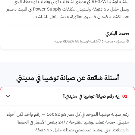
شاشة توشيبا REGZA في مدينتي اشتغلت ثواني وقفلت لوحدها. الفني
وصل خلال 55 دقيقة واستبدل مكثفات Power Supply في البيت بـ سعر
بعد الكشف. ضمان 6 شهور بفاتورة، مفيش نقل للشاشة.
محمد البكري
مدينتي - مرحلة 5
شاشة توشيبا REGZA 55 بوصة
أسئلة شائعة عن صيانة توشيبا في مدينتي
01
إيه رقم صيانة توشيبا في مدينتي؟
رقم صيانة توشيبا الموحد في كل مصر هو 16062 — رقم واحد لكل أحياء
مدينتي. خدمة عملاء توشيبا مفتوحة 24/7 بنفس الأسعار في الجمعة
والعطلات. فني توشيبا متخصص يصلك خلال 55 دقيقة.