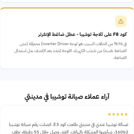
كود F8 على ثلاجة توشيبا - عطل ضاغط الإنفرتر
في 70% من الحالات السبب هو لوحة Inverter Driver محترقة (مش
الضاغط نفسه) من تذبذب الكهرباء. اللوحة يُحدد بعد الكشف بدل استبدال
الضاغط.
آراء عملاء صيانة توشيبا في مدينتي
★★★★★
غسالة توشيبا عندي في مدينتي طلعت كود E3. اتصلت رقم صيانة توشيبا
16062، شخّصوا المشكلة بالهاتف. الفني وصل خلال 55 دقيقة، نظف