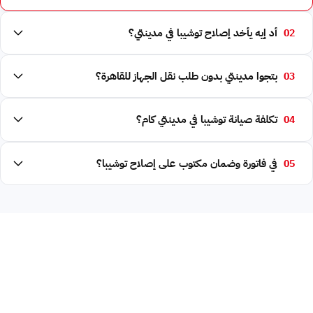
02
أد إيه يأخد إصلاح توشيبا في مدينتي؟
03
بتجوا مدينتي بدون طلب نقل الجهاز للقاهرة؟
04
تكلفة صيانة توشيبا في مدينتي كام؟
05
في فاتورة وضمان مكتوب على إصلاح توشيبا؟
محتاج صيانة توشيبا في مدينتي؟ اتصل 16062 (مفتوح 24/7)
رقم خدمة عملاء صيانة توشيبا الموحد 16062 يخدم مدينتي على مدار 24 ساعة.
تشخيص فوري لأكواد الأعطال ⁨(E1-E8، F1-F8)⁩، تحديد أقرب فني في مدينتي،
السعر التقريبي قبل وصول الفني، وزيارة منزلية خلال 55 دقيقة. قطع غيار توشيبا