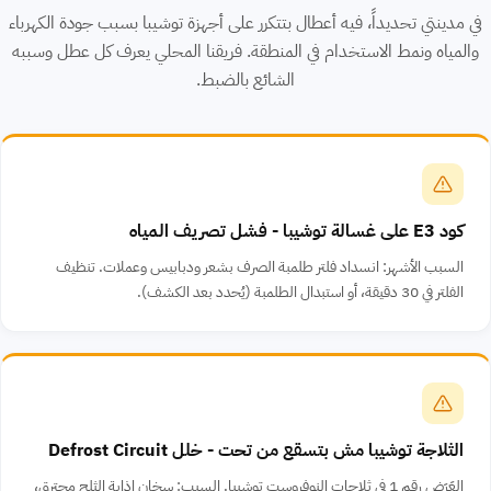
في مدينتي تحديداً، فيه أعطال بتتكرر على أجهزة توشيبا بسبب جودة الكهرباء
والمياه ونمط الاستخدام في المنطقة. فريقنا المحلي يعرف كل عطل وسببه
الشائع بالضبط.
كود E3 على غسالة توشيبا - فشل تصريف المياه
السبب الأشهر: انسداد فلتر طلمبة الصرف بشعر ودبابيس وعملات. تنظيف
الفلتر في 30 دقيقة، أو استبدال الطلمبة (يُحدد بعد الكشف).
الثلاجة توشيبا مش بتسقع من تحت - خلل Defrost Circuit
العَرَض رقم 1 في ثلاجات النوفروست توشيبا. السبب: سخان إذابة الثلج محترق،