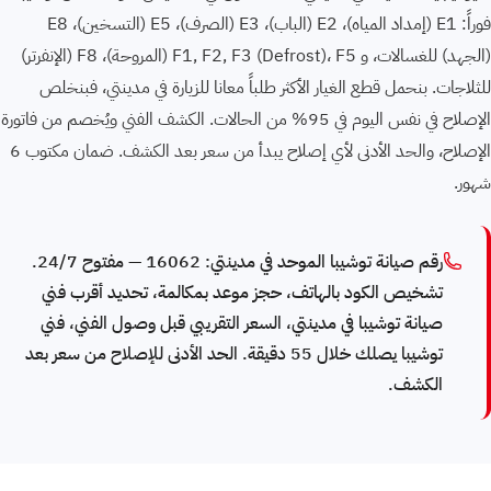
فوراً: E1 (إمداد المياه)، E2 (الباب)، E3 (الصرف)، E5 (التسخين)، E8
(الجهد) للغسالات، و F1, F2, F3 ⁨(Defrost)⁩، F5 (المروحة)، F8 (الإنفرتر)
للثلاجات. بنحمل قطع الغيار الأكثر طلباً معانا للزيارة في مدينتي، فبنخلص
الإصلاح في نفس اليوم في 95% من الحالات. الكشف الفني ويُخصم من فاتورة
الإصلاح، والحد الأدنى لأي إصلاح يبدأ من سعر بعد الكشف. ضمان مكتوب 6
شهور.
رقم صيانة توشيبا الموحد في مدينتي: 16062 — مفتوح 24/7.
تشخيص الكود بالهاتف، حجز موعد بمكالمة، تحديد أقرب فني
صيانة توشيبا في مدينتي، السعر التقريبي قبل وصول الفني، فني
توشيبا يصلك خلال 55 دقيقة. الحد الأدنى للإصلاح من سعر بعد
الكشف.