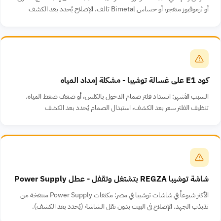
أو ثرموفيوز منفجر، أو حساس Bimetal تالف. الإصلاح يُحدد بعد الكشف
كود E1 على غسالة توشيبا - مشكلة إمداد المياه
السبب الأشهر: انسداد فلتر صمام الدخول بالكلس، أو ضعف ضغط المياه.
تنظيف الفلتر سعر بعد الكشف، استبدال الصمام يُحدد بعد الكشف
شاشة توشيبا REGZA بتشتغل وتقفل - عطل Power Supply
الأكثر شيوعاً في شاشات توشيبا في مصر: مكثفات Power Supply منتفخة من
تذبذب الجهد. الإصلاح في البيت بدون نقل الشاشة (يُحدد بعد الكشف).