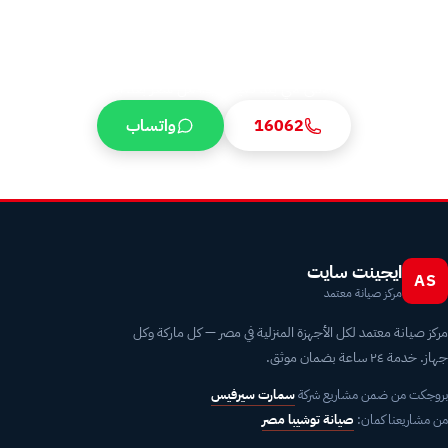
أصلية + ضمان 6 شهور + فاتورة رسمية. الحد الأدنى للإصلاح من سعر بعد
الكشف. ⚠️ الأسعار المذكورة تقديرية وغير رسمية، وتختلف حسب الموديل، عمر
الجهاز، حالة الجهاز، نوع العطل، وقطع الغيار؛ السعر النهائي يُبلَّغ قبل الإصلاح
والحد الأدنى لأي بند صيانة يبدأ من سعر بعد الكشف.
16062
واتساب
ايجينت سايت
AS
مركز صيانة معتمد
مركز صيانة معتمد لكل الأجهزة المنزلية في مصر — كل ماركة وكل
جهاز. خدمة ٢٤ ساعة بضمان موثق.
بروجكت من ضمن مشاريع شركة
سمارت سيرفيس
من مشاريعنا كمان:
صيانة توشيبا مصر