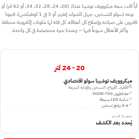
أياً كانت سعة ميكروويف توشيبا عندك (20، 24، 28، 32، 34، أو 42 لتر) أو
نوعه (سولو للتسخين، جريل للشواء، إنفرتر، أو 3 في 1 كونفيكشن)، فنيونا
قادرون على صيانته وإصلاح كل أعطاله. كل فئة لها مكونات إلكترونية مختلفة
وأكثر الأعطال شيوعاً فيها — وعندنا خبرة متخصصة في كل واحدة.
20 - 24 لتر
ميكروويف توشيبا سولو اقتصادي
الأفراد، الأزواج، التسخين والإذابة السريعة
مغناطرون 700-900W
شاشة LED بسيطة
5-6 برامج تسخين
متوسط السعر
يُحدد بعد الكشف