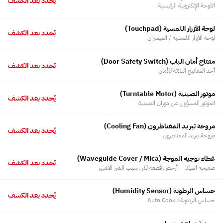
يُحدد بعد الكشف
اللوحة الإلكترونية الرئيسية
لوحة الأزرار اللمسية ⁨(Touchpad)⁩
يُحدد بعد الكشف
لوحة الأزرار اللمسية / الميمبران
مفتاح أمان الباب ⁨(Door Safety Switch)⁩
يُحدد بعد الكشف
أحد المفاتيح الثلاثة للأمان
موتور الصينية ⁨(Turntable Motor)⁩
يُحدد بعد الكشف
الموتور المسؤول عن دوران الصينية
مروحة تبريد المغناطرون ⁨(Cooling Fan)⁩
يُحدد بعد الكشف
مروحة تبريد المغناطرون
غطاء توجيه الموجة ⁨(Waveguide Cover / Mica)⁩
يُحدد بعد الكشف
صفيحة الميكا — أرخص قطعة لكن سبب الشرر الأشهر
حساس الرطوبة ⁨(Humidity Sensor)⁩
يُحدد بعد الكشف
حساس الرطوبة لـ Auto Cook