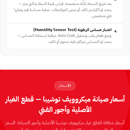
بعد تفريغ الشحنة بأداة متخصصة، قياس قيمة السعة بمالتي ميتر —
يحدد لو الكباستر تالف أو ضمن المواصفات. عملية حساسة لازم يعملها
فني متخصص.
اختبار حساس الرطوبة ⁨(Humidity Sensor Test)⁩
4
وضع طعام رطب وتشغيل Auto Cook، مراقبة استجابة الحساس —
يحدد لو الحساس متراكم عليه شحوم أو تالف.
الأسعار
أسعار صيانة ميكروويف توشيبا — قطع الغيار
الأصلية وأجور الفني
أسعار شفافة لقطع غيار ميكروويف توشيبا الأصلية وأجور الصيانة. السعر