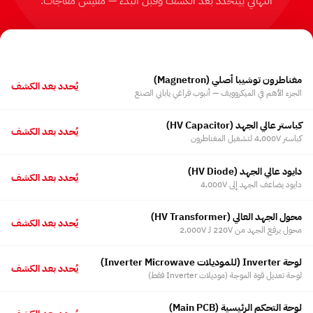
النهائي بيتحدد بعد الكشف وقبل البدء — مفيش مفاجآت.
قطع الغيار
16
مغناطرون توشيبا أصلي ⁨(Magnetron)⁩
يُحدد بعد الكشف
الجزء الأهم في الميكروويف — أنبوب فراغي ياباني الصنع
كباستر عالي الجهد ⁨(HV Capacitor)⁩
يُحدد بعد الكشف
كباستر 4,000V لتشغيل المغناطرون
دايود عالي الجهد ⁨(HV Diode)⁩
يُحدد بعد الكشف
دايود يضاعف الجهد إلى 4,000V
محول الجهد العالي ⁨(HV Transformer)⁩
يُحدد بعد الكشف
محول يرفع الجهد من 220V لـ 2,000V
لوحة Inverter ⁨(للموديلات Inverter Microwave)⁩
يُحدد بعد الكشف
لوحة تعديل قوة الموجة ⁨(موديلات Inverter فقط)⁩
لوحة التحكم الرئيسية ⁨(Main PCB)⁩