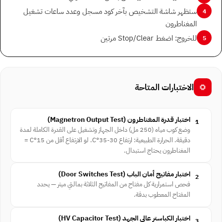
ستظهر شاشة التشخيص بآخر كود مسجل وعدد ساعات تشغيل
4
المغناطرون
للخروج: اضغط Stop/Clear مرتين
5
الاختبارات المتاحة
اختبار قدرة المغناطرون ⁨(Magnetron Output Test)⁩
1
وضع كوب مياه (250 مل) داخل الجهاز وتشغيل على القدرة الكاملة لمدة
دقيقة. الحرارة الطبيعية: ارتفاع 30-35°C. لو الارتفاع أقل من 15°C =
المغناطرون يحتاج استبدال.
اختبار مفاتيح أمان الباب ⁨(Door Switches Test)⁩
2
فحص استمرارية كل مفتاح من المفاتيح الثلاثة بمالتي ميتر — يحدد
المفتاح المعطوب بدقة.
اختبار الكباستر عالي الجهد ⁨(HV Capacitor Test)⁩
3