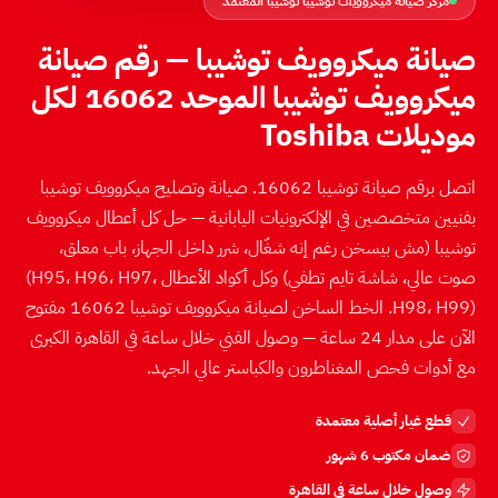
مركز صيانة ميكروويف توشيبا توشيبا المعتمد
صيانة ميكروويف توشيبا — رقم صيانة
ميكروويف توشيبا الموحد 16062 لكل
موديلات Toshiba
اتصل برقم صيانة توشيبا 16062. صيانة وتصليح ميكروويف توشيبا
بفنيين متخصصين في الإلكترونيات اليابانية — حل كل أعطال ميكروويف
توشيبا (مش بيسخن رغم إنه شغّال، شرر داخل الجهاز، باب معلق،
صوت عالي، شاشة تايم تطفي) وكل أكواد الأعطال ⁨(H95، H96، H97،
H98، H99)⁩. الخط الساخن لصيانة ميكروويف توشيبا 16062 مفتوح
الآن على مدار 24 ساعة — وصول الفني خلال ساعة في القاهرة الكبرى
مع أدوات فحص المغناطرون والكباستر عالي الجهد.
قطع غيار أصلية معتمدة
ضمان مكتوب 6 شهور
وصول خلال ساعة في القاهرة