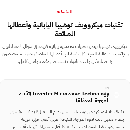
التقنيات
تقنيات ميكروويف توشيبا اليابانية وأعطالها
الشائعة
ميكروويف توشيبا بيتميز بتقنيات هندسية يابانية فريدة في مجال المغناطرون
والإلكترونيات عالية الجهد. كل تقنية ليها أعطالها الخاصة وفنيونا متخصصون
في صيانة كل واحدة بأدوات تشخيص دقيقة وأمان كامل.
01
Inverter Microwave Technology (تقنية
الموجة المعدّلة)
تقنية يابانية مبتكرة من توشيبا تستبدل نظام التشغيل/الإطفاء التقليدي
بنظام تعديل ثابت لقوة الموجة. النتيجة: طهي أنعم، حرارة موزعة
بالتساوي، حفظ المغذيات بنسبة 30% أعلى، استهلاك كهرباء أقل. ميزة