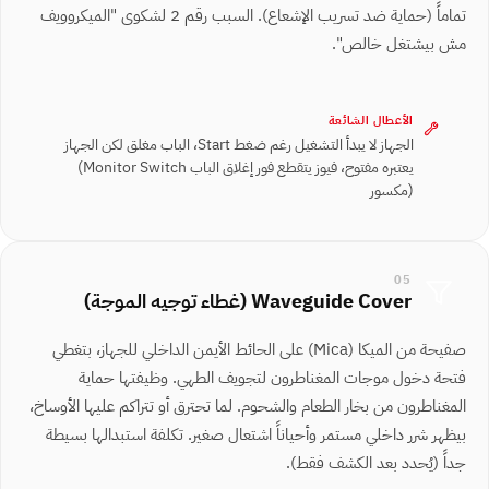
تماماً (حماية ضد تسريب الإشعاع). السبب رقم 2 لشكوى "الميكروويف
مش بيشتغل خالص".
الأعطال الشائعة
الجهاز لا يبدأ التشغيل رغم ضغط Start، الباب مغلق لكن الجهاز
يعتبره مفتوح، فيوز يتقطع فور إغلاق الباب ⁨(Monitor Switch
مكسور)⁩
05
Waveguide Cover (غطاء توجيه الموجة)
صفيحة من الميكا ⁨(Mica)⁩ على الحائط الأيمن الداخلي للجهاز، بتغطي
فتحة دخول موجات المغناطرون لتجويف الطهي. وظيفتها حماية
المغناطرون من بخار الطعام والشحوم. لما تحترق أو تتراكم عليها الأوساخ،
بيظهر شرر داخلي مستمر وأحياناً اشتعال صغير. تكلفة استبدالها بسيطة
جداً (يُحدد بعد الكشف فقط).