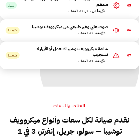
منتظم
05
سهل
يبدأ من سعر بعد الكشف
صوت عالي وغير طبيعي من ميكروويف توشيبا
06
متوسط
يُحدد بعد الكشف
شاشة ميكروويف توشيبا لا تعمل أو الأزرار لا
تستجيب
07
متوسط
يُحدد بعد الكشف
الفئات والسعات
نقدم صيانة لكل سعات وأنواع ميكروويف
توشيبا — سولو، جريل، إنفرتر، 3 في 1