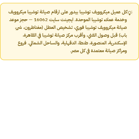
كل عميل ميكروويف توشيبا بيدور على ارقام صيانة توشيبا ميكروويف
💡
وخدمة عملاء توشيبا الموحدة. ايجينت سايت 16062 — حجز موعد
صيانة ميكروويف توشيبا فوري، تشخيص العطل (مغناطرون، شرر،
باب) قبل وصول الفني، وأقرب مركز صيانة توشيبا في القاهرة،
الإسكندرية، المنصورة، طنطا، الدقهلية، والساحل الشمالي. فروع
ومراكز صيانة معتمدة في كل مصر.
تشخيص الأعطال
أعراض أعطال ميكروويف توشيبا الشائعة
وحلولها
قبل ما تتصل خدمة عملاء توشيبا، شوف العَرَض اللي بتشوفه في ميكروويفك.