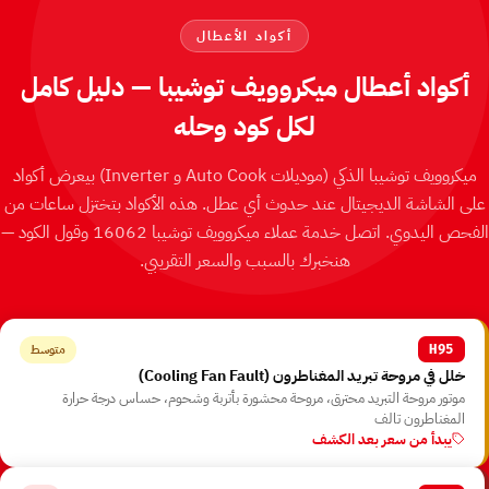
أكواد الأعطال
أكواد أعطال ميكروويف توشيبا — دليل كامل
لكل كود وحله
ميكروويف توشيبا الذكي ⁨(موديلات Auto Cook و Inverter)⁩ بيعرض أكواد
على الشاشة الديجيتال عند حدوث أي عطل. هذه الأكواد بتختزل ساعات من
الفحص اليدوي. اتصل خدمة عملاء ميكروويف توشيبا 16062 وقول الكود —
هنخبرك بالسبب والسعر التقريبي.
متوسط
H95
خلل في مروحة تبريد المغناطرون ⁨(Cooling Fan Fault)⁩
موتور مروحة التبريد محترق، مروحة محشورة بأتربة وشحوم، حساس درجة حرارة
المغناطرون تالف
يبدأ من سعر بعد الكشف