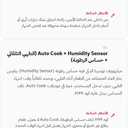
الأعطال الشائعة
شرر داخلي عند الحائط الأيمن، رائحة احتراق ميكا، شرارات أزرق أو
أصفر داخل الجهاز، صفيحة سوداء محروقة عند فحص الجهاز
06
Auto Cook + Humidity Sensor (الطهي التلقائي
+ حساس الرطوبة)
ميكروويف توشيبا الذكي فيه حساس رطوبة ⁨(Humidity Sensor)⁩ بيقيس
بخار الماء المتصاعد من الطعام أثناء الطهي، ويحدد تلقائياً وقت انتهاء
الطهي بدون تدخل المستخدم. ميزة في موديلات Auto Cook. تلف
الحساس بيدل عليه كود H99.
الأعطال الشائعة
كود H99 (تلف حساس الرطوبة)، Auto Cook لا يعمل، طعام
يطلع غير ناضج أو محترق، الجهاز يفصل قبل انتهاء الوقت المحدد