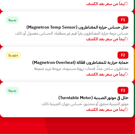
يبدأ من سعر بعد الكشف
بسيط
F1
خلل حساس حرارة المغناطرون ⁨(Magnetron Temp Sensor)⁩
حساس درجة حرارة المغناطرون يقرأ قيم غير منطقية، الحساس مفصول أو تالف
يبدأ من سعر بعد الكشف
متوسط
F2
حماية حرارية للمغناطرون فعّالة ⁨(Magnetron Overheat)⁩
مغناطرون ساخن جداً، فتحات تهوية مسدودة، مروحة تبريد ضعيفة
يبدأ من سعر بعد الكشف
بسيط
F3
خلل في موتور الصينية ⁨(Turntable Motor)⁩
موتور الصينية محترق أو محشور، حساس دوران الصينية تالف
يبدأ من سعر بعد الكشف