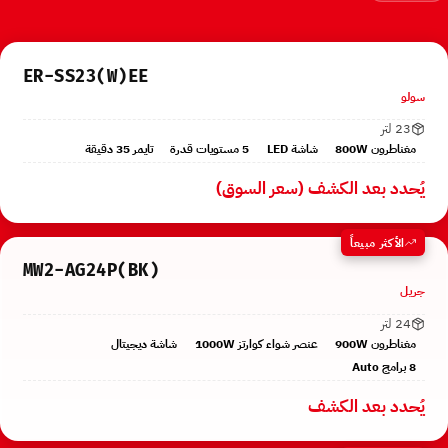
ER-SS23(W)EE
سولو
23 لتر
مغناطرون 800W
شاشة LED
5 مستويات قدرة
تايمر 35 دقيقة
يُحدد بعد الكشف (سعر السوق)
الأكثر مبيعاً
MW2-AG24P(BK)
جريل
24 لتر
مغناطرون 900W
عنصر شواء كوارتز 1000W
شاشة ديجيتال
8 برامج Auto
يُحدد بعد الكشف