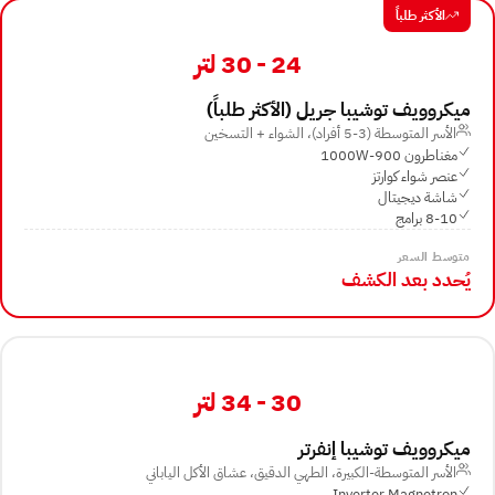
الأكثر طلباً
24 - 30 لتر
ميكروويف توشيبا جريل (الأكثر طلباً)
الأسر المتوسطة (3-5 أفراد)، الشواء + التسخين
مغناطرون 900-1000W
عنصر شواء كوارتز
شاشة ديجيتال
8-10 برامج
متوسط السعر
يُحدد بعد الكشف
30 - 34 لتر
ميكروويف توشيبا إنفرتر
الأسر المتوسطة-الكبيرة، الطهي الدقيق، عشاق الأكل الياباني
Inverter Magnetron