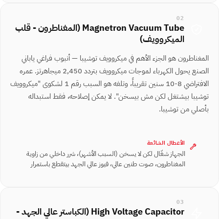
02
Magnetron Vacuum Tube (المغناطرون - قلب
الميكروويف)
المغناطرون هو الجزء الأهم في ميكروويف توشيبا — أنبوب فراغي ياباني
الصنع يحول الكهرباء لموجات ميكروويف بتردد 2,450 ميجاهرتز. عمره
الافتراضي 8-10 سنين تقريباً، وتلفه هو السبب رقم 1 لشكوى "ميكروويف
توشيبا بيشتغل لكن مش بيسخن". لا يمكن إصلاحه، فقط استبداله
بأصلي من توشيبا.
الأعطال الشائعة
الجهاز شغّال لكن لا يسخن (السبب الأشهر)، شرر داخلي من زاوية
المغناطرون، صوت طنين عالي، فيوز عالي الجهد بيتقطع باستمرار
03
High Voltage Capacitor (الكباستر عالي الجهد -