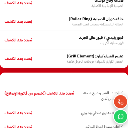
صينية زجاج توشيبا
يُحدد بعد الكشف
الصينية الزجاجية الأصلية
حلقة دوران الصينية ⁨(Roller Ring)⁩
يُحدد بعد الكشف
الحلقة البلاستيكية بعجلات تحت الصينية
فيوز رئيسي / فيوز عالي الجهد
يُحدد بعد الكشف
فيوز حماية الكهرباء
عنصر الشواء كوارتز ⁨(Grill Element)⁩
يُحدد بعد الكشف
العنصر الكوارتز للشواء (موديلات الجريل فقط)
أجور الفحص والصيانة
الكشف الفني وتفريغ شحنة
يُحدد بعد الكشف (يُخصم من فاتورة الإصلاح)
الكباستر بأمان
تنظيف عميق داخلي وخارجي
يُحدد بعد الكشف
إعادة برمجة لوحة التحكم
يُحدد بعد الكشف