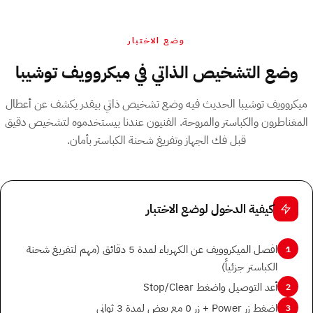
وضع الاختبار
وضع التشخيص الذاتي في ميكروويف توشيبا
ميكروويف توشيبا الحديث فيه وضع تشخيص ذاتي بيقدر يكشف عن أعطال
المغناطرون والكباستر والمروحة. الفنيون عندنا بيستخدموه لتشخيص دقيق
قبل فك الجهاز وتفريغ شحنة الكباستر بأمان.
كيفية الدخول لوضع الاختبار
افصل الميكروويف عن الكهرباء لمدة 5 دقائق (مهم لتفريغ شحنة
1
الكباستر جزئياً)
أعد التوصيل واضغط Stop/Clear
2
اضغط زر Power + زر 0 مع بعض لمدة 3 ثواني
3