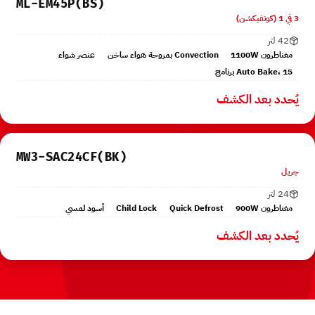
ML-EM45P(BS)
3 في 1 (كونفيكشن)
42 لتر
مغناطرون 1100W
Convection بمروحة هواء ساخن
عنصر شواء
Auto Bake، 15 برنامج
يُحدد بعد الكشف
MW3-SAC24CF(BK)
جريل
24 لتر
مغناطرون 900W
Quick Defrost
Child Lock
أسود لمسي
يُحدد بعد الكشف