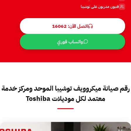
فنيون مدربون على توشيبا
اتصل الآن: 16062
واتساب فوري
رقم صيانة ميكروويف توشيبا الموحد ومركز خدمة
معتمد لكل موديلات Toshiba