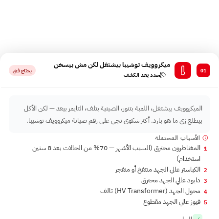
كل عرض ليه سبب فيزيائي وحل محدد. ايجينت سايت بيوفر تشخيص أولي
بالهاتف على 16062 — قول العرض وهنقولك السبب التقريبي والسعر.
ميكروويف توشيبا بيشتغل لكن مش بيسخن
01
يحتاج فني
يُحدد بعد الكشف
الميكروويف بيشتغل، اللمبة بتنور، الصينية بتلف، التايمر بيعد — لكن الأكل
بيطلع زي ما هو بارد. أكتر شكوى تجي على رقم صيانة ميكروويف توشيبا.
الأسباب المحتملة
المغناطرون محترق (السبب الأشهر — 70% من الحالات بعد 8 سنين
1
استخدام)
الكباستر عالي الجهد منتفخ أو منفجر
2
دايود عالي الجهد محترق
3
محول الجهد ⁨(HV Transformer)⁩ تالف
4
فيوز عالي الجهد مقطوع
5
الحل