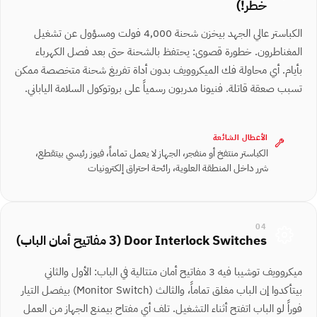
خطر!)
الكباستر عالي الجهد بيخزن شحنة 4,000 فولت ومسؤول عن تشغيل
المغناطرون. خطورة قصوى: يحتفظ بالشحنة حتى بعد فصل الكهرباء
بأيام. أي محاولة فك الميكروويف بدون أداة تفريغ شحنة متخصصة ممكن
تسبب صعقة قاتلة. فنيونا مدربون رسمياً على بروتوكول السلامة الياباني.
الأعطال الشائعة
الكباستر منتفخ أو منفجر، الجهاز لا يعمل تماماً، فيوز رئيسي بيتقطع،
شرر داخل المنطقة العلوية، رائحة احتراق إلكترونيات
04
Door Interlock Switches (3 مفاتيح أمان الباب)
ميكروويف توشيبا فيه 3 مفاتيح أمان متتالية في الباب: الأول والثاني
بيتأكدوا إن الباب مغلق تماماً، والثالث ⁨(Monitor Switch)⁩ بيفصل التيار
فوراً لو الباب اتفتح أثناء التشغيل. تلف أي مفتاح بيمنع الجهاز من العمل