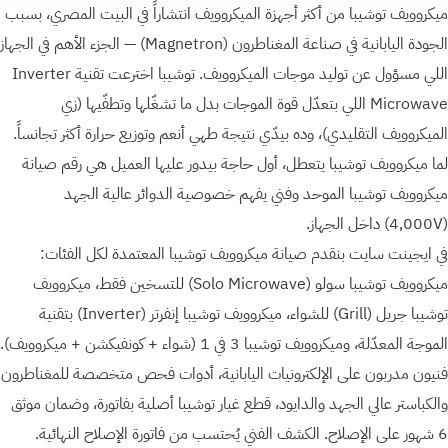
ميكروويف توشيبا من أكثر أجهزة الميكروويف انتشاراً في البيت المصري، بسبب
الجودة اليابانية في صناعة المغناطرون ⁨(Magnetron)⁩ — الجزء الأهم في الجهاز
اللي مسؤول عن توليد موجات الميكروويف. توشيبا اخترعت تقنية Inverter
Microwave اللي بتعدّل قوة الموجات بدل ما تشغّلها وتطفّيها (زي
الميكروويف التقليدي)، وده بيدّي نتيجة طهي أنعم وتوزيع حرارة أكثر تجانساً.
لما ميكروويف توشيبا يتعطل، أول حاجة بيدور عليها العميل هي رقم صيانة
ميكروويف توشيبا الموحد وفني يفهم خصوصية الدوائر عالية الجهد
(4,000V) داخل الجهاز.
في ايجينت سايت بنقدم صيانة ميكروويف توشيبا المعتمدة لكل الفئات:
ميكروويف توشيبا سولو ⁨(Solo Microwave)⁩ للتسخين فقط، ميكروويف
توشيبا جريل ⁨(Grill)⁩ للشواء، ميكروويف توشيبا إنفرتر ⁨(Inverter)⁩ بتقنية
الموجة المعدّلة، وميكروويف توشيبا 3 في 1 (شواء + كونفيكشن + ميكروويف).
فنيون مدربون على الإلكترونيات اليابانية، أدوات فحص متخصصة للمغناطرون
والكباستر عالي الجهد والدايود، قطع غيار توشيبا أصلية بفاتورة، وضمان موثق
6 شهور على الإصلاح. الكشف الفني يُحتسب من فاتورة الإصلاح النهائية.