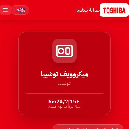
صيانة توشيبا
EN
ميكروويف توشيبا
توشيبا
6m
24/7
+15
سنة خبرة
متاحون
ضمان