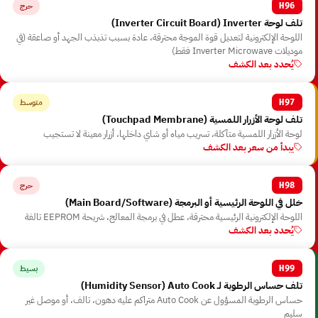
حرج
H96
تلف لوحة Inverter ⁨(Inverter Circuit Board)⁩
اللوحة الإلكترونية لتعديل قوة الموجة محترقة، عادة بسبب تذبذب الجهد أو صاعقة ⁨(في
موديلات Inverter Microwave فقط)⁩
يُحدد بعد الكشف
متوسط
H97
تلف لوحة الأزرار اللمسية ⁨(Touchpad Membrane)⁩
لوحة الأزرار اللمسية متآكلة، تسريب مياه أو شاي داخلها، أزرار معينة لا تستجيب
يبدأ من سعر بعد الكشف
حرج
H98
خلل في اللوحة الرئيسية أو البرمجة ⁨(Main Board/Software)⁩
اللوحة الإلكترونية الرئيسية محترقة، عطل في برمجة المعالج، شريحة EEPROM تالفة
يُحدد بعد الكشف
بسيط
H99
تلف حساس الرطوبة لـ Auto Cook ⁨(Humidity Sensor)⁩
حساس الرطوبة المسؤول عن Auto Cook متراكم عليه دهون، تالف، أو موصل غير
سليم