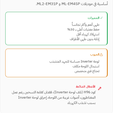
أساسية في موديلات ML-EM45P و ML2-EM31P.
المميزات
طهي أنعم وأكثر تجانساً
حفظ مغذيات أعلى بـ 30%
استهلاك كهرباء أقل
إذابة بدون طهي الأطراف
العيوب
لوحة Inverter حساسة للجهد المتذبذب
استبدال اللوحة مكلف
تحتاج فني متخصص
الأعطال الشائعة
كود H96 ⁨(تلف لوحة Inverter)⁩، فقدان كفاءة التسخين رغم عمل
المغناطرون، أصوات غريبة من اللوحة، إحراق لوحة Inverter
بسبب تذبذب الكهرباء