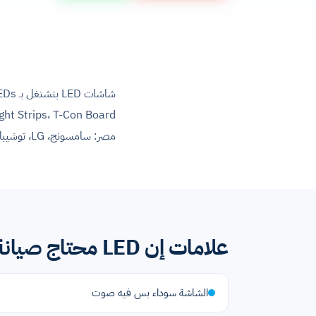
مصر: سامسونج، LG، توشيبا العربي، شارب العربي، سوني، هايسنس، هاير، فريش، باناسونيك.
علامات إن LED محتاج صيانة
الشاشة سوداء بس فيه صوت