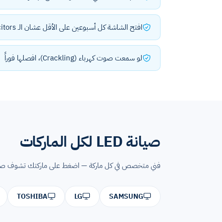
افتح الشاشة كل أسبوعين على الأقل عشان الـ Capacitors تتسخّن
لو سمعت صوت كهرباء (Crackling)، افصلها فوراً
صيانة LED لكل الماركات
فني متخصص في كل ماركة — اضغط على ماركتك تشوف صفح
TOSHIBA
LG
SAMSUNG