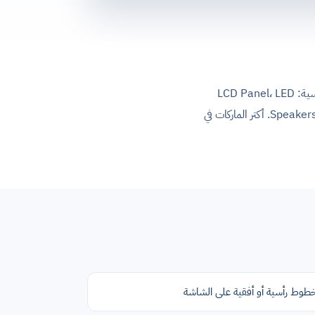
شاشات LED بتشتغل بـ Edge-Lit LEDs (في الإطار) أو Direct-Lit LEDs (وراء الـ Panel). مكوناتها الأساسية: LCD Panel، LED
Backlight Strips، T-Con Board (للتحكم في الـ Timing)، Main Board، Power Supply Board، و Speakers. أكتر الماركات في
طوط رأسية أو أفقية على الشاشة