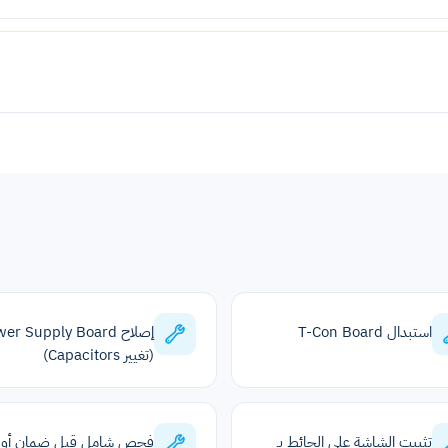
استبدال T-Con Board
إصلاح er Supply Board
(تغيير Capacitors)
تثبيت الشاشة على الحائط بـ
فحص شامل قبل ضمان أو