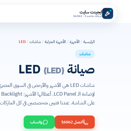
ايجينت سايت
صيانة معتمدة · 16062
الرئيسية
/
الأجهزة
/
الأجهزة المنزلية
/
شاشات
/
LED
شاشات
صيانة LED
(LED)
على الشاشة. عندنا فنيين متخصصين في كل الماركات.
اتصل 16062
واتساب