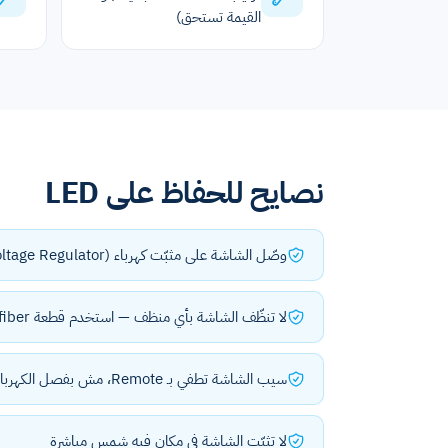
القيمة تستحق)
نصايح للحفاظ على LED
وصّل الشاشة على مثبّت كهرباء (Voltage Regulator) لحمايتها من التذبذب
لا تنظّف الشاشة بأي منظف — استخدم قطعة Microfiber جافة فقط
سيب الشاشة تطفي بـ Remote، مش بفصل الكهرباء مباشرة
لا تثبّت الشاشة في مكان فيه شمس مباشرة