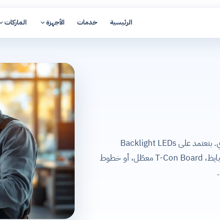
الرئيسية
خدمات
الأجهزة
الماركات
شاشات LED هي الأشهر والأرخص في السوق المصري. بتعتمد على Backlight LEDs
لإضاءة الـ LCD Panel. أعطالها الأشهر: Backlight بايظ، T-Con Board معطّل، أو خطوط