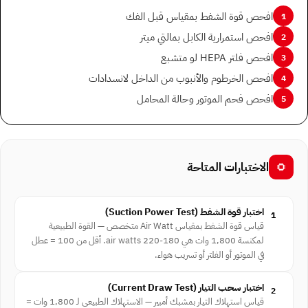
افحص قوة الشفط بمقياس قبل الفك
1
افحص استمرارية الكابل بمالتي ميتر
2
افحص فلتر HEPA لو متشبع
3
افحص الخرطوم والأنبوب من الداخل لانسدادات
4
افحص فحم الموتور وحالة المحامل
5
الاختبارات المتاحة
اختبار قوة الشفط ⁨(Suction Power Test)⁩
1
قياس قوة الشفط بمقياس Air Watt متخصص — القوة الطبيعية
لمكنسة 1,800 وات هي 180-220 air watts. أقل من 100 = عطل
في الموتور أو الفلتر أو تسريب هواء.
اختبار سحب التيار ⁨(Current Draw Test)⁩
2
قياس استهلاك التيار بمشبك أمبير — الاستهلاك الطبيعي لـ 1,800 وات =