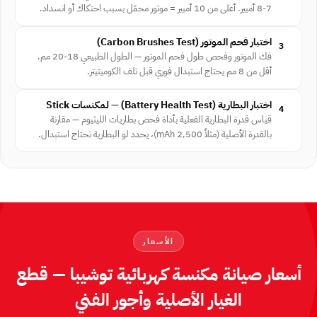
7-8 أمبير. أعلى من 10 أمبير = موتور محمّل بسبب احتكاك أو انسداد.
اختبار فحم الموتور ⁨(Carbon Brushes Test)⁩
3
فك الموتور وفحص طول فحم الموتور — الطول الطبيعي 18-20 مم.
أقل من 8 مم يحتاج استبدال فوري قبل تلف الكوميتيتر.
اختبار البطارية ⁨(Battery Health Test)⁩ — لمكنسات Stick
4
قياس قدرة البطارية الفعلية بأداة فحص بطاريات الليثيوم — مقارنة
بالقدرة الأصلية ⁨(مثلاً 2,500 mAh)⁩، يحدد لو البطارية تحتاج استبدال.
الأسعار
أسعار صيانة مكنسة كهربائية توشيبا — قطع
الغيار الأصلية وأجور الفني