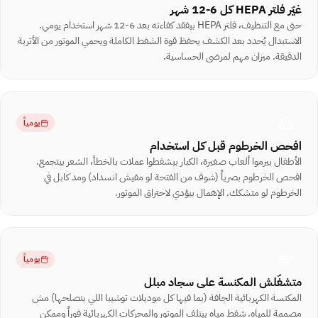
غيّر فلتر HEPA كل 6-12 شهر
حتى مع التنظيف، فلتر HEPA بيفقد كفاءته بعد 6-12 شهر استخدام يومي.
الاستبدال يُحدد بعد الكشف يحفظ قوة الشفط الكاملة ويحمي الموتور من الأتربة
الدقيقة. ميزان مهم لمرضى الحساسية.
يومياً
افحص الخرطوم قبل كل استخدام
الأطفال بيرموا ألعاب صغيرة، الكبار بيشفطوا عملات بالخطأ، الشعر بيتجمع.
افحص الخرطوم بصرياً (شوف من الفتحة لو مفيش انسداد) ومد كابل في
الخرطوم لو متشكك. الإهمال بيؤدي لاحتراق الموتور.
يومياً
متشغّلش المكنسة على سجاد مبلل
المكنسة الكهربائية الجافة (بما فيها كل موديلات توشيبا اللي بنصلحها) مش
مصممة للمياه. شفط مياه بيتلف الموتور والمحركات الكهربائية فوراً وممكن