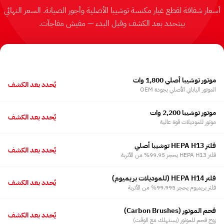
أسعار شفافة لقطع غيار مكنسة توشيبا الأصلية وأجور الصيانة. السعر النهائي
بيتحدد بعد الكشف وقبل البدء — مفيش مفاجآت.
قطع الغيار
15
موتور توشيبا أصلي 1,800 وات
يُحدد بعد الكشف
الموتور الياباني الأصلي بجودة OEM
موتور توشيبا 2,200 وات
يُحدد بعد الكشف
موتور للموديلات قوة عالية
فلتر HEPA H13 توشيبا أصلي
يُحدد بعد الكشف
فلتر HEPA H13 يحجز 99.95% من الأتربة
فلتر HEPA H14 (للموديلات بريميوم)
يُحدد بعد الكشف
فلتر بريميوم يحجز 99.995% من الأتربة
فحم الموتور ⁨(Carbon Brushes)⁩
يُحدد بعد الكشف
زوج فحم للموتور (يستهلك مع الوقت)