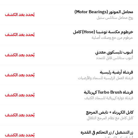
محامل الموتور ⁨(Motor Bearings)⁩
يُحدد بعد الكشف
زوج محامل ستانلس ستيل
خرطوم مكنسة توشيبا ⁨(Hose)⁩ كامل
يُحدد بعد الكشف
خرطوم مرن مع وصلات أصلية
أنبوب تليسكوبي معدني
يُحدد بعد الكشف
أنبوب ستانلس قابل للتمدد
فرشاة أرضية رئيسية
يُحدد بعد الكشف
فرشاة العمل الرئيسية للسجاد والأرضيات
فرشاة Turbo Brush كهربائية
يُحدد بعد الكشف
فرشاة دوارة كهربائية للسجاد الكثيف
كابل الكهرباء + نابض المرجع
يُحدد بعد الكشف
كابل كامل مع نظام المرجع التلقائي
زر التشغيل / زر التحكم في القدرة
يُحدد بعد الكشف