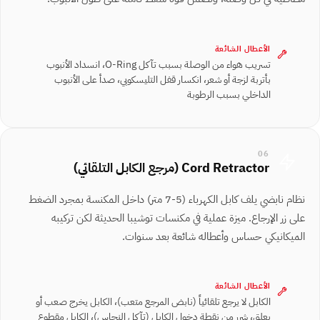
الأعطال الشائعة
تسريب هواء من الوصلة بسبب تآكل O-Ring، انسداد الأنبوب
بأتربة لزجة أو شعر، انكسار قفل التليسكوبي، صدأ على الأنبوب
الداخلي بسبب الرطوبة
06
Cord Retractor (مرجع الكابل التلقائي)
نظام نابضي يلف كابل الكهرباء (5-7 متر) داخل المكنسة بمجرد الضغط
على زر الإرجاع. ميزة عملية في مكنسات توشيبا الحديثة لكن تركيبه
الميكانيكي حساس وأعطاله شائعة بعد سنوات.
الأعطال الشائعة
الكابل لا يرجع تلقائياً (نابض المرجع متعب)، الكابل يخرج صعب أو
يعلق، شرر من نقطة دخول الكابل (تآكل النحاس)، الكابل مقطوع