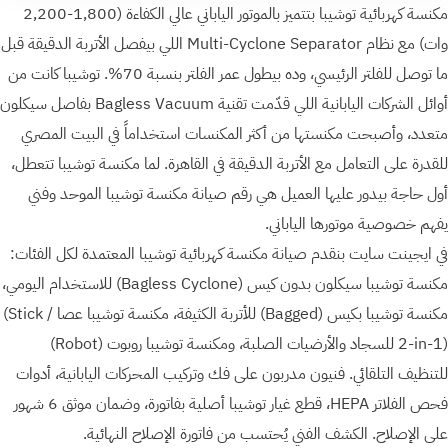
مكنسة كهربائية توشيبا بتتميز بالموتور الياباني عالي الكفاءة (1,800-2,200
وات) مع نظام Multi-Cyclone Separator اللي بيفصل الأتربة الدقيقة قبل
ما توصل للفلتر الرئيسي، وده بيطول عمر الفلتر بنسبة 70%. توشيبا كانت من
أوائل الشركات اليابانية اللي قدّمت تقنية Bagless Vacuum بفاصل سيكلون
متعدد، وأصبحت مكنستها من أكثر المكنسات استخداماً في البيت المصري
للقدرة على التعامل مع الأتربة الدقيقة في القاهرة. لما مكنسة توشيبا تتعطل،
أول حاجة بيدور عليها العميل هي رقم صيانة مكنسة توشيبا الموحد وفني
يفهم خصوصية موتورها الياباني.
في ايجينت سايت بنقدم صيانة مكنسة كهربائية توشيبا المعتمدة لكل الفئات:
مكنسة توشيبا سيكلون بدون كيس ⁨(Bagless Cyclone)⁩ للاستخدام اليومي،
مكنسة توشيبا بكيس ⁨(Bagged)⁩ للأتربة الكثيفة، مكنسة توشيبا عصا ⁨(Stick /
للتنظيف التلقائي. فنيون مدربون على فك وتركيب المحركات اليابانية، أدوات
فحص الفلاتر HEPA، قطع غيار توشيبا أصلية بفاتورة، وضمان موثق 6 شهور
على الإصلاح. الكشف الفني يُحتسب من فاتورة الإصلاح النهائية.