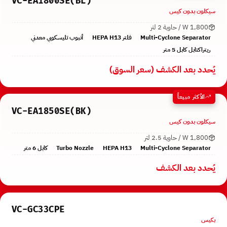
VC-EA1800SE(BL)
سيكلون بدون كيس
1,800 W / حاوية 2 لتر
Multi-Cyclone Separator
فلتر HEPA H13
أنبوب تليسكوبي معدني
ريتراكتابل كابل 5 متر
يُحدد بعد الكشف (سعر السوق)
الأكثر مبيعاً
VC-EA1850SE(BK)
سيكلون بدون كيس
1,800 W / حاوية 2.5 لتر
Multi-Cyclone Separator
HEPA H13
Turbo Nozzle
كابل 6 متر
يُحدد بعد الكشف
VC-GC33CPE
بكيس