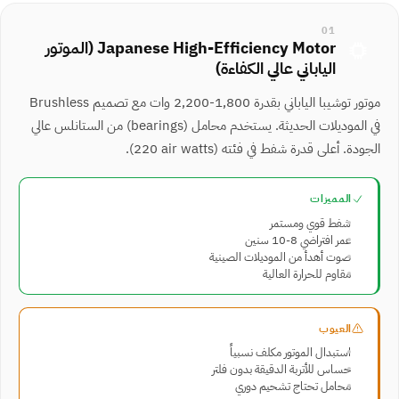
01
Japanese High-Efficiency Motor (الموتور
الياباني عالي الكفاءة)
موتور توشيبا الياباني بقدرة 1,800-2,200 وات مع تصميم Brushless
في الموديلات الحديثة. يستخدم محامل ⁨(bearings)⁩ من الستانلس عالي
الجودة. أعلى قدرة شفط في فئته ⁨(220 air watts)⁩.
المميزات
شفط قوي ومستمر
عمر افتراضي 8-10 سنين
صوت أهدأ من الموديلات الصينية
مقاوم للحرارة العالية
العيوب
استبدال الموتور مكلف نسبياً
حساس للأتربة الدقيقة بدون فلتر
محامل تحتاج تشحيم دوري