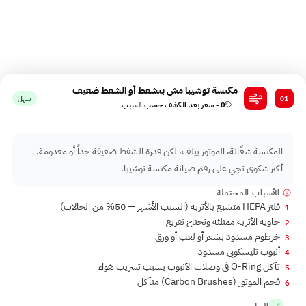
كل عرض ليه سبب فيزيائي وحل محدد. ايجينت سايت بيوفر تشخيص أولي
بالهاتف على 16062 — قول العرض وهنقولك السبب التقريبي والسعر.
مكنسة توشيبا مش بتشفط أو الشفط ضعيف
01
سهل
0 - سعر بعد الكشف حسب السبب
المكنسة شغّالة، الموتور بيلف، لكن قدرة الشفط ضعيفة جداً أو معدومة.
أكتر شكوى تجي على رقم صيانة مكنسة توشيبا.
الأسباب المحتملة
فلتر HEPA متشبع بالأتربة (السبب الأشهر — 50% من الحالات)
1
حاوية الأتربة ممتلئة وتحتاج تفريغ
2
خرطوم مسدود بشعر أو لعب أو ورق
3
أنبوب تليسكوبي مسدود
4
تآكل O-Ring في وصلات الأنبوب يسبب تسريب هواء
5
فحم الموتور ⁨(Carbon Brushes)⁩ متآكل
6
الحل