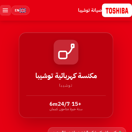
صيانة توشيبا
EN
مكنسة كهربائية توشيبا
توشيبا
6m
24/7
+15
سنة خبرة
متاحون
ضمان