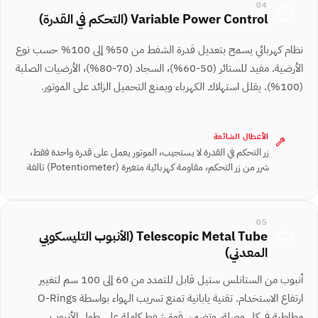
04
Variable Power Control (التحكم في القدرة)
نظام كهربائي يسمح بتعديل قدرة الشفط من 50% إلى 100% حسب نوع
الأرضية. مفيد للستائر (50-60%)، السجاد (70-80%)، الأرضيات الصلبة
(100%). يقلل استهلاك الكهرباء ويمنع التحميل الزائد على الموتور.
الأعطال الشائعة
زر التحكم في القدرة لا يستجيب، الموتور يعمل على قدرة واحدة فقط،
شرر من زر التحكم، مقاومة كهربائية متغيرة ⁨(Potentiometer)⁩ تالفة
05
Telescopic Metal Tube (الأنبوب التليسكوبي
المعدني)
أنبوب من الستانلس ستيل قابل للتمدد من 60 إلى 100 سم لتغيير
ارتفاع الاستخدام. تقنية يابانية تمنع تسريب الهواء بواسطة O-Rings
مطاطية في كل وصلة، وتضمن قوة شفط كاملة على طول الأنبوب.