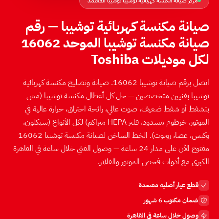
مركز صيانة مكنسة كهربائية توشيبا توشيبا المعتمد
صيانة مكنسة كهربائية توشيبا — رقم
صيانة مكنسة توشيبا الموحد 16062
لكل موديلات Toshiba
اتصل برقم صيانة توشيبا 16062. صيانة وتصليح مكنسة كهربائية
توشيبا بفنيين متخصصين — حل كل أعطال مكنسة توشيبا ⁨(مش
بتشفط أو شفط ضعيف، صوت عالي، رائحة احتراق، حرارة عالية في
الموتور، خرطوم مسدود، فلتر HEPA متراكم)⁩ لكل الأنواع (سيكلون،
وكيس، عصا، روبوت). الخط الساخن لصيانة مكنسة توشيبا 16062
مفتوح الآن على مدار 24 ساعة — وصول الفني خلال ساعة في القاهرة
الكبرى مع أدوات فحص الموتور والفلاتر.
قطع غيار أصلية معتمدة
ضمان مكتوب 6 شهور
وصول خلال ساعة في القاهرة