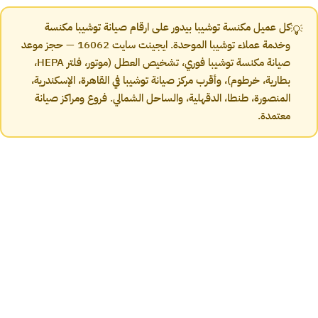
كل عميل مكنسة توشيبا بيدور على ارقام صيانة توشيبا مكنسة
💡
وخدمة عملاء توشيبا الموحدة. ايجينت سايت 16062 — حجز موعد
صيانة مكنسة توشيبا فوري، تشخيص العطل ⁨(موتور، فلتر HEPA،
بطارية، خرطوم)⁩، وأقرب مركز صيانة توشيبا في القاهرة، الإسكندرية،
المنصورة، طنطا، الدقهلية، والساحل الشمالي. فروع ومراكز صيانة
معتمدة.
تشخيص الأعطال
أعراض أعطال مكنسة كهربائية توشيبا الشائعة
وحلولها
قبل ما تتصل خدمة عملاء توشيبا، شوف العَرَض اللي بتشوفه في مكنستك.