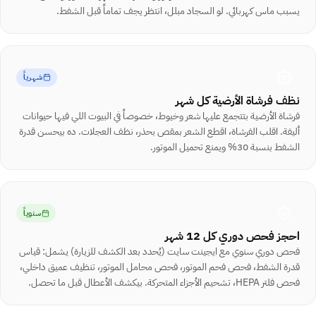
يسبب ماس كهربائي. لو السجاد مبلل، انتظر يجف تماماً قبل الشفط.
شهرياً
نظف فرشاة الأرضية كل شهر
فرشاة الأرضية بتتجمع عليها شعر وخيوط، خصوصاً في البيوت اللي فيها حيوانات
أليفة. اقلب الفرشاة، اقطع الشعر بمقص بحذر، نظف العجلات. ده بيحسن قدرة
الشفط بنسبة 30% ويمنع تحميل الموتور.
سنوياً
احجز فحص دوري كل 12 شهر
فحص دوري سنوي مع ايجينت سايت (يُحدد بعد الكشف للزيارة) يشمل: قياس
قدرة الشفط، فحص فحم الموتور، فحص محامل الموتور، تنظيف عميق داخلي،
فحص فلتر HEPA، تشحيم الأجزاء المتحركة. بيكشف الأعطال قبل ما تحصل.