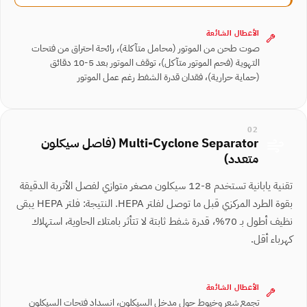
الأعطال الشائعة
صوت طحن من الموتور (محامل متآكلة)، رائحة احتراق من فتحات
التهوية (فحم الموتور متآكل)، توقف الموتور بعد 5-10 دقائق
(حماية حرارية)، فقدان قدرة الشفط رغم عمل الموتور
02
Multi-Cyclone Separator (فاصل سيكلون
متعدد)
تقنية يابانية تستخدم 8-12 سيكلون مصغر متوازي لفصل الأتربة الدقيقة
بقوة الطرد المركزي قبل ما توصل لفلتر HEPA. النتيجة: فلتر HEPA يبقى
نظيف أطول بـ 70%، قدرة شفط ثابتة لا تتأثر بامتلاء الحاوية، استهلاك
كهرباء أقل.
الأعطال الشائعة
تجمع شعر وخيوط حول مدخل السيكلون، انسداد فتحات السيكلون