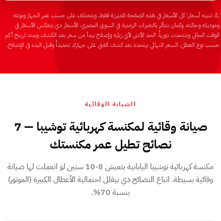
⚠️ تنبيه أسعار: كل الأسعار في هذه الصفحة تقديرية فقط، وبتختلف على حسب عمر الجهاز ونوعه
وموديله وحالته، وكمان بتتأثر بالتغيرات الزمنية في السوق المصري. الأسعار دي بتعكس الأسعار في
الوقت الحالي وبتتحدث دورياً. الحد الأدنى لأي زيارة وإصلاح يبدأ من سعر بعد الكشف ويمتد لرينج أكبر
حسب نوع العطل. السعر النهائي بيتحدد بعد كشف الفني على جهازك تحديداً وقبل البدء في الإصلاح.
الصيانة الوقائية
صيانة وقائية لمكنسة كهربائية توشيبا — 7
نصائح تطيل عمر مكنستك
مكنسة كهربائية توشيبا اليابانية بتعيش 8-10 سنين لو اتعملت لها صيانة
وقائية بسيطة. اتباع النصائح دي بيقلل احتمالية الأعطال الكبيرة (الموتور)
بنسبة 70%.