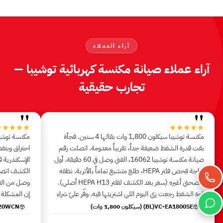
آراء العملاء
آراء عملاء صيانة مكنسة كهربائية توشيبا —
تجارب حقيقية
"
"
مكنسة توشيبا سيكلون 1,800 وات بقالها 4 سنين. فجأة
بقت قدرة الشفط ضعيفة جداً، تقريباً معدومة. اتصلت رقم
صيانة مكنسة توشيبا 16062، الفني وصل في 60 دقيقة. أول
الإسكندرية ق
حاجة فحص فلتر HEPA، طلع متشبع تماماً بالأتربة. نظفه
ونصحني أغيره ⁨(سعر بعد الكشف لفلتر HEPA H13 أصلي)⁩.
قوة الشفط رجعت زي اليوم اللي اشتريتها فيه. وفّر عليّ شراء
إن المشكلة ف
مكنسة جديدة بـ سعر بعد الكشف
تحديده بعد ا
VC-EA1800SE⁨(BL)⁩ (سيكلون 1,800 وات)
PS220WCN (2,200