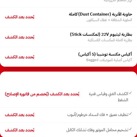
أزرار التحكم الكهربائية
حاوية الأتربة ⁨(Dust Container)⁩ كاملة
يُحدد بعد الكشف
الحاوية الشفافة + غطاء السيكلون
بطارية ليثيوم 22V ⁨(لمكنسات Stick)⁩
يُحدد بعد الكشف
بطارية كاملة للمكنسات اللاسلكية
أكياس مكنسة توشيبا (5 أكياس)
يُحدد بعد الكشف
أكياس أصلية للموديلات Bagged
أجور الفحص والصيانة
الكشف الفني وقياس قدرة
يُحدد بعد الكشف (يُخصم من فاتورة الإصلاح)
الشفط
تنظيف عميق + فك انسداد خرطوم/أنبوب
يُحدد بعد الكشف
تشحيم محامل الموتور وفك تشابك الكابل
يُحدد بعد الكشف