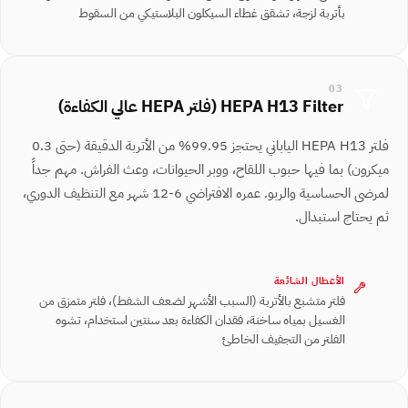
بأتربة لزجة، تشقق غطاء السيكلون البلاستيكي من السقوط
03
HEPA H13 Filter ⁨(فلتر HEPA عالي الكفاءة)⁩
فلتر HEPA H13 الياباني يحتجز 99.95% من الأتربة الدقيقة (حتى 0.3
ميكرون) بما فيها حبوب اللقاح، ووبر الحيوانات، وعث الفراش. مهم جداً
لمرضى الحساسية والربو. عمره الافتراضي 6-12 شهر مع التنظيف الدوري،
ثم يحتاج استبدال.
الأعطال الشائعة
فلتر متشبع بالأتربة (السبب الأشهر لضعف الشفط)، فلتر متمزق من
الغسيل بمياه ساخنة، فقدان الكفاءة بعد سنتين استخدام، تشوه
الفلتر من التجفيف الخاطئ