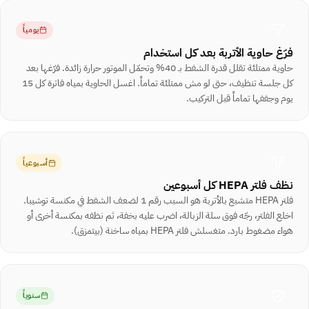
يومياً
فرّغ حاوية الأتربة بعد كل استخدام
حاوية ممتلئة تقلل قدرة الشفط بـ 40% وتحمّل الموتور حرارة زائدة. فرّغها بعد
كل جلسة تنظيف، حتى لو مش ممتلئة تماماً. اغسل الحاوية بمياه فاترة كل 15
يوم وجففها تماماً قبل التركيب.
أسبوعياً
نظف فلتر HEPA كل أسبوعين
فلتر HEPA متشبع بالأتربة هو السبب رقم 1 لضعف الشفط في مكنسة توشيبا.
اخلع الفلتر، رجّه فوق سلة الزبالة، اضرب عليه بخفة، ثم نظفه بمكنسة أخرى أو
هواء مضغوط بارد. متغسلش فلتر HEPA بمياه ساخنة (بيتمزق).
سنوياً