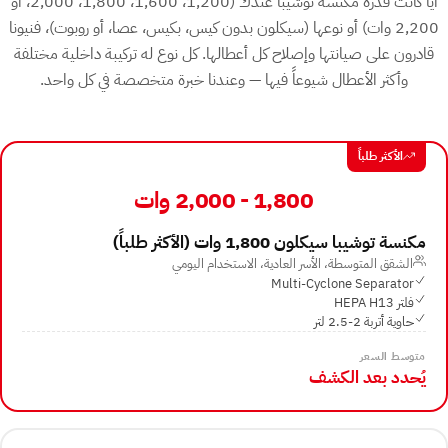
أياً كانت قدرة مكنسة توشيبا عندك (1,200، 1,600، 1,800، 2,000، أو
2,200 وات) أو نوعها (سيكلون بدون كيس، بكيس، عصا، أو روبوت)، فنيونا
قادرون على صيانتها وإصلاح كل أعطالها. كل نوع له تركيبة داخلية مختلفة
وأكثر الأعطال شيوعاً فيها — وعندنا خبرة متخصصة في كل واحد.
الأكثر طلباً
1,800 - 2,000 وات
مكنسة توشيبا سيكلون 1,800 وات (الأكثر طلباً)
الشقق المتوسطة، الأسر العادية، الاستخدام اليومي
Multi-Cyclone Separator
فلتر HEPA H13
حاوية أتربة 2-2.5 لتر
متوسط السعر
يُحدد بعد الكشف