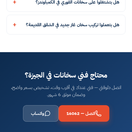
هل بتشتغلوا على سخانات الفوري في الكمباوندز؟
هل بتعملوا تركيب سخان غاز جديد في الشقق القديمة؟
محتاج فني سخانات في الجيزة؟
اتصل دلوقتي — فني عندك في أقرب وقت، تشخيص بسعر واضح،
وضمان موثق 6 شهور.
اتصل — 16062
واتساب