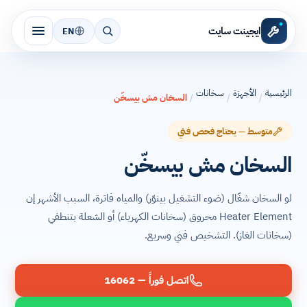
ايجينت سايت
EN
الرئيسية
الأجهزة
سخانات
/
/
/
السخان مش بيسخّن
متوسط — يحتاج فحص فني
السخان مش بيسخّن
لو السخان شغّال (ضوء التشغيل بينوّر) والمياه فاترة، السبب الأشهر إن
Heater Element محروق (سخانات الكهرباء) أو الشعلة بتنطفي
(سخانات الغاز). التشخيص فني وسريع.
اتصل فوراً — 16062