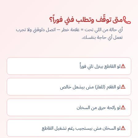
متى توقّف وتطلب فني فوراً؟
أي حالة من اللي تحت = علامة خطر — اتصل دلوقتي ولا تجرب
تعمل أي حاجة بنفسك.
⚠
لو القاطع بينزل تاني فوراً
⚠
لو الفلام (للغاز) مش بيشعل خالص
⚠
لو رائحة حرق من السخان
⚠
لو السخان مش بيستجيب رغم تشغيل القاطع