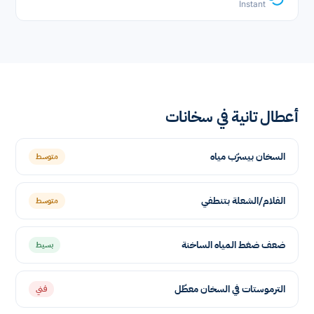
Instant
أعطال تانية في سخانات
السخان بيسرّب مياه
متوسط
الفلام/الشعلة بتنطفي
متوسط
ضعف ضغط المياه الساخنة
بسيط
الترموستات في السخان معطّل
فني