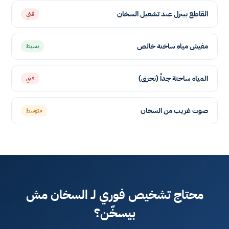
القاطع بينزل عند تشغيل السخان
فني
مفيش مياه ساخنة خالص
بسيط
المياه ساخنة جداً (تحرق)
فني
صوت غريب من السخان
متوسط
محتاج تشخيص فوري لـ السخان مش
بيسخّن؟