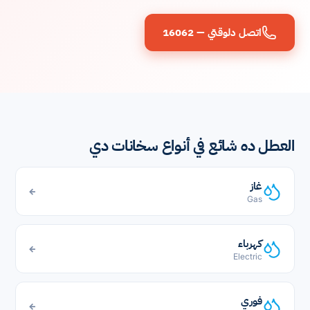
اتصل دلوقتي — 16062
العطل ده شائع في أنواع سخانات دي
غاز
←
Gas
كهرباء
←
Electric
فوري
←