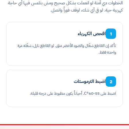
الخطوات دي آمنة لو اتعملت بشكل صحيح ومش بتلمس فيها أي حاجة
كهربية حية. لو في أي شك، اوقف فوراً واتصل.
افحص الكهرباء
1
تأكد إن القاطع شغّال والضوء الأخضر منوّر. لو القاطع نازل، شغّله مرة
واحدة فقط.
اضبط الترموستات
2
اضبط على 55-60°C. أحياناً يكون مظبوط على درجة قليلة.