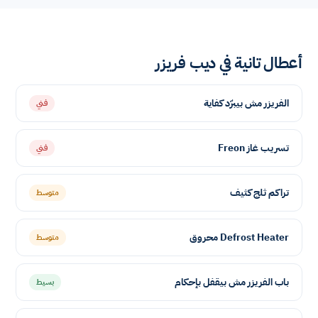
أعطال تانية في ديب فريزر
الفريزر مش بيبرّد كفاية
فني
تسريب غاز Freon
فني
تراكم ثلج كثيف
متوسط
Defrost Heater محروق
متوسط
باب الفريزر مش بيقفل بإحكام
بسيط