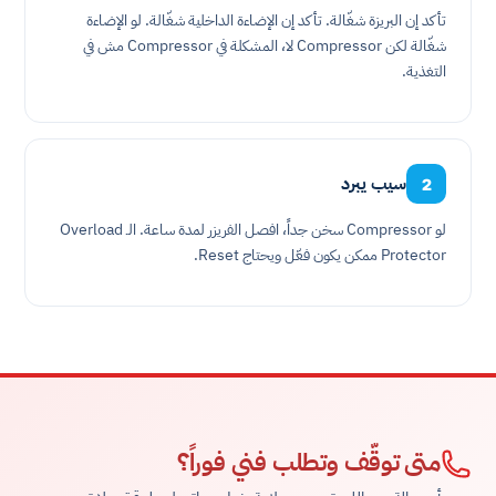
تأكد إن البريزة شغّالة. تأكد إن الإضاءة الداخلية شغّالة. لو الإضاءة
شغّالة لكن Compressor لا، المشكلة في Compressor مش في
التغذية.
سيب يبرد
2
لو Compressor سخن جداً، افصل الفريزر لمدة ساعة. الـ Overload
Protector ممكن يكون فعّل ويحتاج Reset.
متى توقّف وتطلب فني فوراً؟