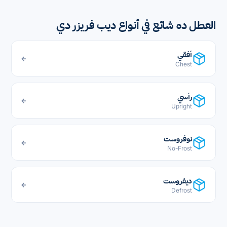
العطل ده شائع في أنواع ديب فريزر دي
أفقي
←
Chest
رأسي
←
Upright
نوفروست
←
No-Frost
ديفروست
←
Defrost