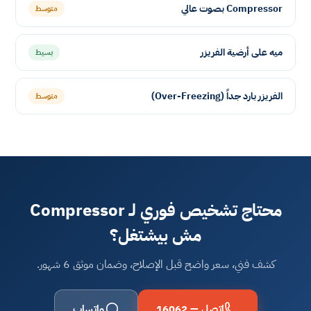
Compressor بصوت عالي
متوسط
ميه على أرضية الفريزر
بسيط
الفريزر بارد جداً (Over-Freezing)
متوسط
محتاج تشخيص فوري لـ Compressor
مش بيشتغل؟
كشف فني، سعر واضح قبل الإصلاح، وضمان موثق 6 شهور.
اتصل — 16062
واتساب