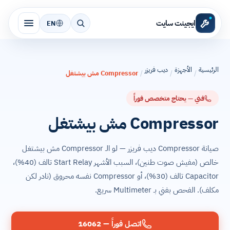
ايجينت سايت
EN
الرئيسية
الأجهزة
ديب فريزر
/
/
/
Compressor مش بيشتغل
فني — يحتاج متخصص فوراً
Compressor مش بيشتغل
صيانة Compressor ديب فريزر — لو الـ Compressor مش بيشتغل
خالص (مفيش صوت طنين)، السبب الأشهر Start Relay تالف (40%)،
Capacitor تالف (30%)، أو Compressor نفسه محروق (نادر لكن
مكلف). الفحص بفني بـ Multimeter سريع.
اتصل فوراً — 16062