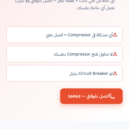
أي حالة من اللي تحت = علامة خطر — اتصل دلوقتي ولا تجرب
تعمل أي حاجة بنفسك.
⚠
أي مشكلة في Compressor = اتصل بفني
⚠
لا تحاول فتح Compressor بنفسك
⚠
لو Circuit Breaker بينزل
اتصل دلوقتي — 16062