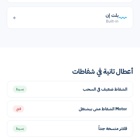
بلت إن
←
Built-in
أعطال تانية في شفاطات
الشفاط ضعيف في السحب
بسيط
Motor الشفاط مش بيشتغل
فني
فلاتر متسخة جداً
بسيط