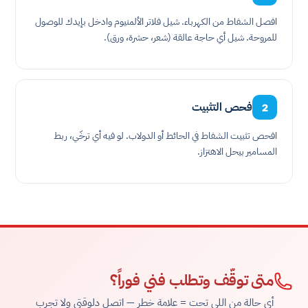
افصل الشفاط من الكهرباء. شيل فلاتر الألمنيوم وادخل بإيدك للوصول
للمروحة. شيل أي حاجة عالقة (شعر، حشرة، ورق).
فحص التثبيت
2
افحص تثبيت الشفاط في الحائط أو الدولاب. لو فيه أي ترخّي، ربط
المسامير بيحل الاهتزاز.
متى توقّف وتطلب فني فوراً؟
أي حالة من اللي تحت = علامة خطر — اتصل دلوقتي ولا تجرب