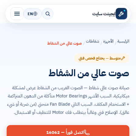
ايجينت سايت
EN
الرئيسية
الأجهزة
شفاطات
/
/
/
صوت عالي من الشفاط
متوسط — يحتاج فحص فني
صوت عالي من الشفاط
صيانة صوت عالي شفاط — الصوت الغريب من الشفاط عرض لمشكلة
ميكانيكية. السبب الأشهر Motor Bearings متآكلة من الدهون المتراكمة
+ الاستخدام المكثف. السبب التاني Fan Blade منحني (من ضربة أو شيء
عالق). الإصلاح فني وغالباً بيتطلب فك Motor للتنظيف أو الاستبدال.
اتصل فوراً — 16062