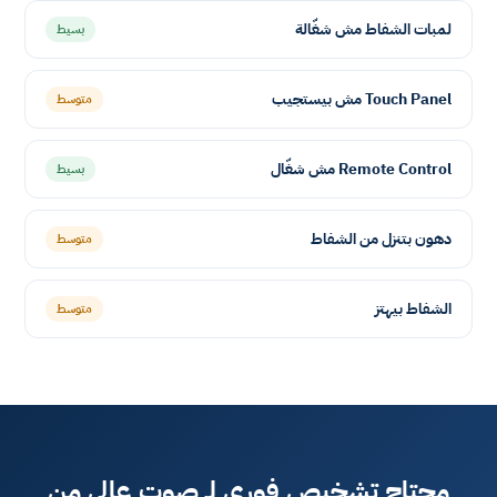
لمبات الشفاط مش شغّالة
بسيط
Touch Panel مش بيستجيب
متوسط
Remote Control مش شغّال
بسيط
دهون بتنزل من الشفاط
متوسط
الشفاط بيهتز
متوسط
محتاج تشخيص فوري لـ صوت عالي من