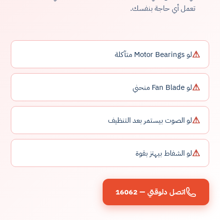
تعمل أي حاجة بنفسك.
⚠
لو Motor Bearings متآكلة
⚠
لو Fan Blade منحني
⚠
لو الصوت بيستمر بعد التنظيف
⚠
لو الشفاط بيهتز بقوة
اتصل دلوقتي — 16062