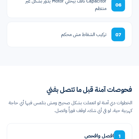
Capacitor تالف بيخلي Motor يدور بشكل غير
06
منتظم
تركيب الشفاط مش محكم
07
فحوصات آمنة قبل ما تتصل بفني
الخطوات دي آمنة لو اتعملت بشكل صحيح ومش بتلمس فيها أي حاجة
كهربية حية. لو في أي شك، اوقف فوراً واتصل.
افصل وافحص
1