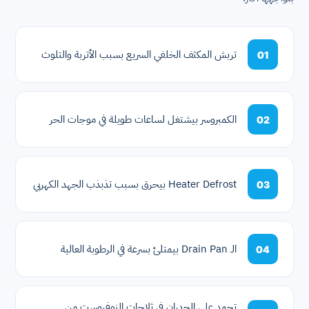
تربش المكثف الخلفي السريع بسبب الأتربة والتلوث
01
الكمبروسر بيشتغل لساعات طويلة في موجات الحر
02
Heater Defrost بيحرق بسبب تذبذب الجهد الكهربي
03
الـ Drain Pan بيمتلئ بسرعة في الرطوبة العالية
04
تجمد على الجدران في ثلاجات النوفروست من