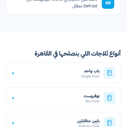
05
Defrost معطّل
أنواع ثلاجات اللي بنصلحها في القاهرة
باب واحد
←
Single Door
نوفروست
←
No-Frost
بابين متقابلين
←
Side-by-Side