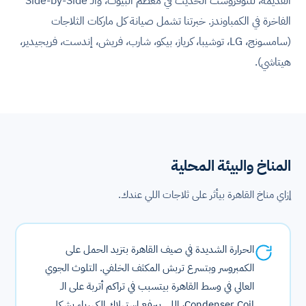
القديمة، للنوفروست الحديث في معظم البيوت، والـ Side-by-Side
الفاخرة في الكمباوندز. خبرتنا تشمل صيانة كل ماركات الثلاجات
⁨(سامسونج، LG، توشيبا، كرياز، بيكو، شارب، فريش، إندست، فريجيدير،
هيتاشي)⁩.
المناخ والبيئة المحلية
إزاي مناخ القاهرة بيأثر على ثلاجات اللي عندك.
الحرارة الشديدة في صيف القاهرة بتزيد الحمل على
الكمبروسر وبتسرع تربش المكثف الخلفي. التلوث الجوي
العالي في وسط القاهرة بيتسبب في تراكم أتربة على الـ
Condenser Coil، اللي بيرفع استهلاك الكهرباء بشكل