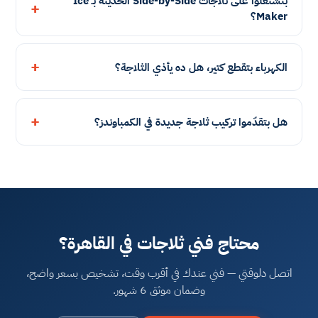
بتشتغلوا على ثلاجات Side-by-Side الحديثة بـ Ice
Maker؟
الكهرباء بتقطع كتير، هل ده يأذي الثلاجة؟
هل بتقدّموا تركيب ثلاجة جديدة في الكمباوندز؟
محتاج فني ثلاجات في القاهرة؟
اتصل دلوقتي — فني عندك في أقرب وقت، تشخيص بسعر واضح،
وضمان موثق 6 شهور.