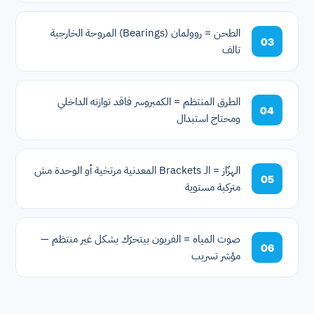
الطحن = روولمان (Bearings) المروحة الخارجية
03
تالف
الطرق المنتظم = الكمبروسر فاقد توازنه الداخلي
04
ومحتاج استبدال
الهزّاز = الـ Brackets المعدنية مرتخية أو الوحدة مش
05
متركبة مستوية
صوت المياه = الفريون بيتحرّك بشكل غير منتظم —
06
مؤشر تسريب