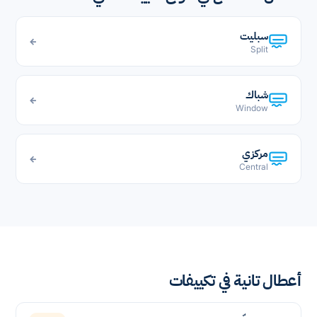
سبليت
←
Split
شباك
←
Window
مركزي
←
Central
أعطال تانية في تكييفات