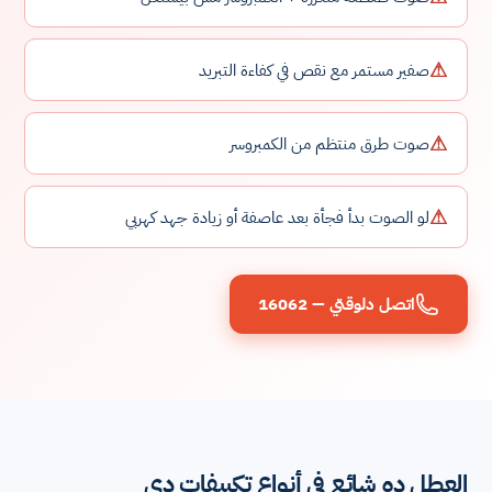
⚠
صفير مستمر مع نقص في كفاءة التبريد
⚠
صوت طرق منتظم من الكمبروسر
⚠
لو الصوت بدأ فجأة بعد عاصفة أو زيادة جهد كهربي
اتصل دلوقتي — 16062
العطل ده شائع في أنواع تكييفات دي