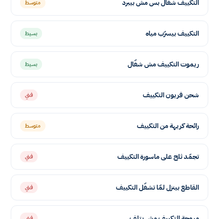
التكييف شغّال بس مش بيبرد
متوسط
التكييف بيسرّب مياه
بسيط
ريموت التكييف مش شغّال
بسيط
شحن فريون التكييف
فني
رائحة كريهة من التكييف
متوسط
تجمّد ثلج على ماسورة التكييف
فني
القاطع بينزل لمّا تشغّل التكييف
فني
مروحة التكييف مش بتلف
فني