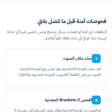
فحوصات آمنة قبل ما تتصل بفني
الخطوات دي آمنة لو اتعملت بشكل صحيح ومش بتلمس فيها أي حاجة
كهربية حية. لو في أي شك، اوقف فوراً واتصل.
حدّد مكان الصوت
1
قف بجانب الوحدة الداخلية واسمع، بعدين روح للوحدة الخارجية.
الصوت من فين بالظبط؟ الكمبروسر، المروحة، الماسورة، ولا الكفر؟
افحص الـ Brackets المعدنية
2
لو الصوت من الوحدة الخارجية وهزّاز، ممكن المسامير اللي بتمسك الـ