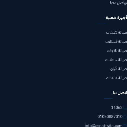
تواصل معنا
أجهزة شعبية
صيانة تكييفات
صيانة غسالات
صيانة ثلاجات
صيانة سخانات
صيانة أفران
صيانة شاشات
اتصل بنا
16062
01050887010
info@agent-site.com