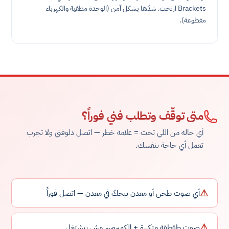
Brackets ارتخت. شدّها بشكل آمن (الوحدة مطفية والكهرباء
مقطوعة).
متى توقّف وتطلب فني فوراً؟
أي حالة من اللي تحت = علامة خطر — اتصل دلوقتي ولا تجرب
تعمل أي حاجة بنفسك.
⚠
أي صوت طحن أو معدن بيحكّ في معدن — اتصل فوراً
⚠
صوت طقطقة متكررة + الكمبروسر مش بيشتغل