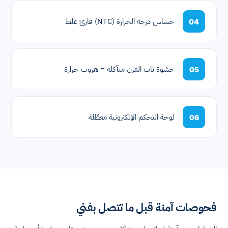
حساس درجة الحرارة (NTC) قارئ غلط
04
حشوة باب الفرن متآكلة = هروب حرارة
05
لوحة التحكم الإلكترونية معطّلة
06
فحوصات آمنة قبل ما تتصل بفني