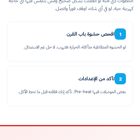
الخطوات دي آمنة لو اتعملت بشكل صحيح ومش بتلمس فيها أي حاجة
كهربية حية. لو في أي شك، اوقف فوراً واتصل.
افحص حشوة باب الفرن
1
لو الحشوة المطاطية متآكلة، الحرارة هتهرب. لا حل غير الاستبدال.
تأكد من الإعدادات
2
بعض الموديلات فيها Pre-heat. تأكد إنك فعّلته قبل ما تحط الأكل.