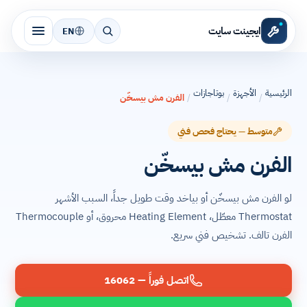
ايجينت سايت
EN
الرئيسية
الأجهزة
بوتاجازات
/
/
/
الفرن مش بيسخّن
متوسط — يحتاج فحص فني
الفرن مش بيسخّن
لو الفرن مش بيسخّن أو بياخد وقت طويل جداً، السبب الأشهر
Thermostat معطّل، Heating Element محروق، أو Thermocouple
الفرن تالف. تشخيص فني سريع.
اتصل فوراً — 16062