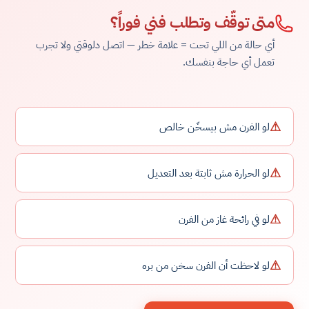
متى توقّف وتطلب فني فوراً؟
أي حالة من اللي تحت = علامة خطر — اتصل دلوقتي ولا تجرب
تعمل أي حاجة بنفسك.
⚠
لو الفرن مش بيسخّن خالص
⚠
لو الحرارة مش ثابتة بعد التعديل
⚠
لو في رائحة غاز من الفرن
⚠
لو لاحظت أن الفرن سخن من بره