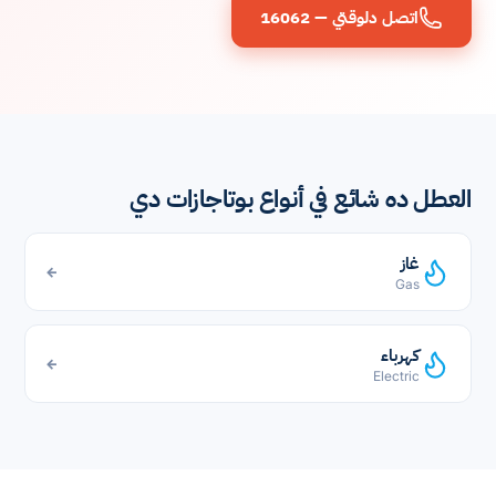
اتصل دلوقتي — 16062
العطل ده شائع في أنواع بوتاجازات دي
غاز
←
Gas
كهرباء
←
Electric