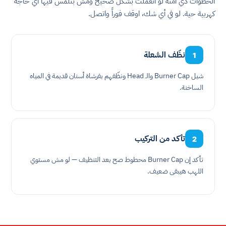
الخطوات دي آمنة لو اتعملت بشكل صحيح ومش بتلمس فيها أي حاجة
كهربية حية. لو في أي شك، اوقف فوراً واتصل.
نظّف الشعلة
1
شيل Burner Cap والـ Head ونظّفهم بفرشاة أسنان قديمة في المياه
الساخنة.
تأكد من التركيب
2
تأكد إن Burner Cap محطوط صح بعد التنظيف — لو مش مستوي
اللهب هيبقى ضعيف.