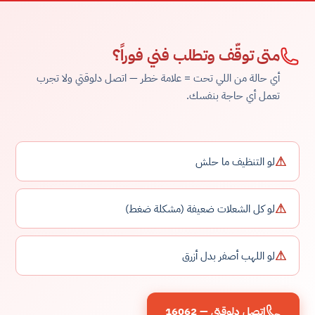
متى توقّف وتطلب فني فوراً؟
أي حالة من اللي تحت = علامة خطر — اتصل دلوقتي ولا تجرب
تعمل أي حاجة بنفسك.
⚠
لو التنظيف ما حلش
⚠
لو كل الشعلات ضعيفة (مشكلة ضغط)
⚠
لو اللهب أصفر بدل أزرق
اتصل دلوقتي — 16062