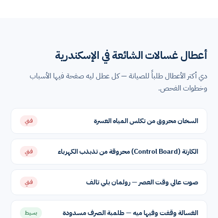
أعطال غسالات الشائعة في الإسكندرية
دي أكتر الأعطال طلباً للصيانة — كل عطل ليه صفحة فيها الأسباب
وخطوات الفحص.
السخان محروق من تكلس المياه العسرة
فني
الكارتة (Control Board) محروقة من تذبذب الكهرباء
فني
صوت عالي وقت العصر — رولمان بلي تالف
فني
الغسالة وقفت وفيها ميه — طلمبة الصرف مسدودة
بسيط