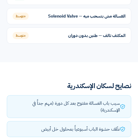
الغسالة مش بتسحب ميه — Solenoid Valve
متوسط
المكثف تالف — طنين بدون دوران
متوسط
نصايح لسكان الإسكندرية
سيب باب الغسالة مفتوح بعد كل دورة (مهم جداً في
الإسكندرية)
نظّف حشوة الباب أسبوعياً بمحلول خل أبيض