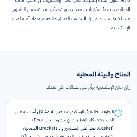
70% طول السنة بتسبب: تكاثر العفن والفطريات في حشوة الباب
المطاطية، صدأ المكونات المعدنية، ورائحة كريهة دائمة من الطبلون.
عندنا فريق متخصص في التنظيف العميق والتعقيم بمواد آمنة لمناخ
الإسكندرية.
المناخ والبيئة المحلية
إزاي مناخ الإسكندرية بيأثر على غسالات اللي عندك.
الرطوبة العالية في الإسكندرية بتعمل 4 مشاكل أساسية على
الغسالات: تكاثر الفطريات في حشوة الباب ⁨(Door
Gasket)⁩، صدأ على المسامير والـ Brackets المعدنية،
رائحة عفن مستمرة من المضخة والطبلون، وتسريع تآكل