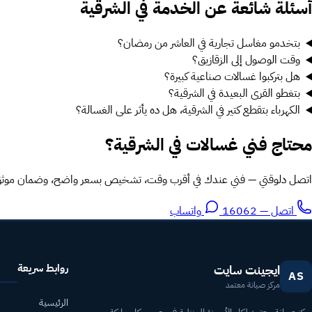
أسئلة شائعة عن الخدمة في الشرقية
بتخدمو مغاسل تجارية في العاشر من رمضان؟
وقت الوصول إلى الزقازيق؟
هل بتركبوا غسالات صناعية كبيرة؟
بتغطو القرى البعيدة في الشرقية؟
الكهرباء بتقطع كتير في الشرقية، هل ده يأثر على الغسالة؟
محتاج فني غسالات في الشرقية؟
اتصل دلوقتي — فني عندك في أقرب وقت، تشخيص بسعر واضح، وضمان موثق 6 شهو
اتصل — 16062
واتساب
روابط سريعة
ايجينت سايت
AS
مركز صيانة معتمد
الرئيسية