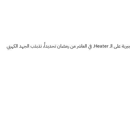
مناخ الشرقية حار وجاف صيفاً ومعتدل البرودة شتاءً. مياه المحافظة فيها نسبة عسر أعلى من القاهرة بسبب القرب من المياه الجوفية، ده بيسرع الترسبات الجيرية على الـ Heater. في العاشر من رمضان تحديداً، تذبذب الجهد الكهربي