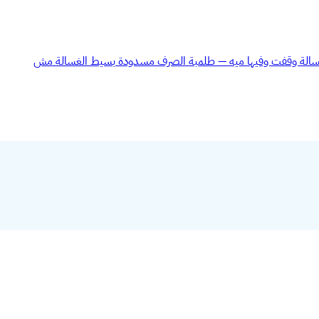
سالة وقفت وفيها ميه — طلمبة الصرف مسدودة
بسيط
الغسالة مش