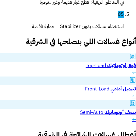
في المناطق الريفية: قطع غيار قديمة وغير متوفرة
05
استخدام غسالات بدون Stabilizer = حماية ناقصة
أنواع غسالات اللي بنصلحها في الشرقية
فوق أوتوماتيك
Top-Load
←
تحميل أمامي
Front-Load
←
نصف أوتوماتيك
Semi-Auto
←
أعطال غسالات الشائعة في الشرقية