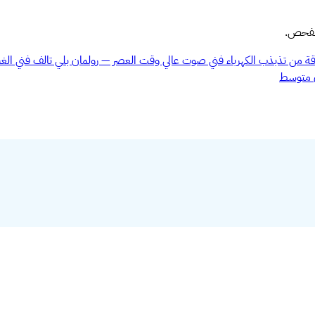
الفحص.
فني
صوت عالي وقت العصر — رولمان بلي تالف
فني
الغ
متوسط