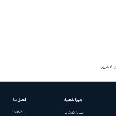
ر.
أجهزة شعبية
اتصل بنا
16062
صيانة تكييفات