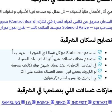
دي أكتر الأعطال طلباً للصيانة — كل عطل ليه صفحة فيها الأسباب وخطوات 
السخان محروق من تكلس المياه العسرة
فني
الكارتة (Control Board) محروقة من تذبذب الكهرباء
بتسحب ميه — Solenoid Valve
متوسط
المكثف تالف — طنين بدون دوران
نصايح لسكان الشرقية
استخدم Stabilizer مع كل غسالة في الشرقية — مهم جداً
استخدم منظف غسالات شهرياً لإزالة الترسبات الجيرية
في المغاسل التجارية، عقد صيانة شهري يوفر تكاليف ضخمة
لو الكهرباء بتقطع كتير، احفظ الغسالة مغلقة على Off
في الزقازيق وبلبيس، اختار مركز موثوق
ماركات غسالات اللي بنصلحها في الشرقية
SAMSUNG
LG
BOSCH
BEKO
INDESIT
KIRIAZI