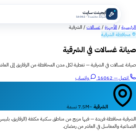
ايجينت سايت
صيانة معتمدة · 16062
الرئيسية
/
الأجهزة
/
غسالات
/
الشرقية
محافظة الشرقية
صيانة غسالات في الشرقية
صيانة غسالات في الشرقية — تغطية لكل مدن المحافظة من الزقازيق إلى العا
اتصل — 16062
واتساب
الشرقية
~7.5M نسمة
الشرقية محافظة فريدة — فيها مزيج من مناطق سكنية مكثفة (الزقازيق، بلبيس) 
الصناعية والمغاسل في العاشر من رمضان.