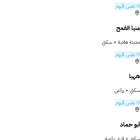
نفس اليوم
منيا القمح
مدينة هادية + سكني
نفس اليوم
ههيا
سكني + زراعي
نفس اليوم
أبو حماد
سكني + قرى زراعية